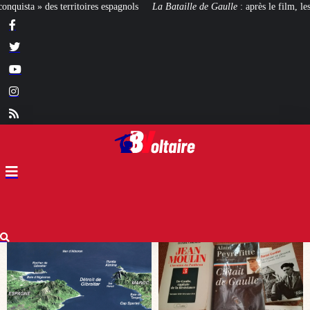
La Bataille de Gaulle
: après le film, les livres !
[CINÉMA]
De la Comédie