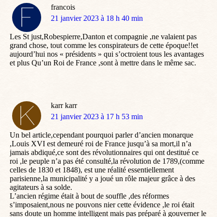
francois
dit
21 janvier 2023 à 18 h 40 min
:
Les St just,Robespierre,Danton et compagnie ,ne valaient pas
grand chose, tout comme les conspirateurs de cette époque!!et
aujourd’hui nos « présidents » qui s’octroient tous les avantages
et plus Qu’un Roi de France ,sont à mettre dans le même sac.
karr karr
dit
21 janvier 2023 à 17 h 53 min
:
Un bel article,cependant pourquoi parler d’ancien monarque
,Louis XVI est demeuré roi de France jusqu’à sa mort,il n’a
jamais abdiqué,ce sont des révolutionnaires qui ont destitué ce
roi ,le peuple n’a pas été consulté,la révolution de 1789,(comme
celles de 1830 et 1848), est une réalité essentiellement
parisienne,la municipalité y a joué un rôle majeur grâce à des
agitateurs à sa solde.
L’ancien régime était à bout de souffle ,des réformes
s’imposaient,nous ne pouvons nier cette évidence ,le roi était
sans doute un homme intelligent mais pas préparé à gouverner le