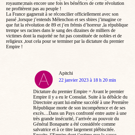
royaume;mais encore une fois les bénéfices de cette révolution
ne profitèrent pas au peuple !
La France gagnerait à se réconcilier officiellement avec son
passé ,lorsque j’entends Mélenchon et ses sbires j’imagine ce
que fut la révolution de 89 et j’en frémis d’horreur ,la république
trempe ses racines dans le sang des dizaines de milliers de
victimes dont la majorité ne fut pas constituée de nobles et de
religieux ,tout cela pour se terminer par la dictature du premier
Empire !
Apitchi
dit
22 janvier 2023 à 18 h 20 min
:
Dictature du premier Empire = Avant le premier
Empire il y a eu le Consulat. Suite à la débâcle du
Directoire ayant lui-même succédé à une Première
République morte de son incompétence et de ses
excès…Dans un Pays confronté entre autre à une
très grande insécurité, l’arrivée au pouvoir du
Général Bonaparte a été considérée comme
salvatrice et à ce titre largement plébiscitée.
Ensuite, l’Empire dont j’estime que la cause