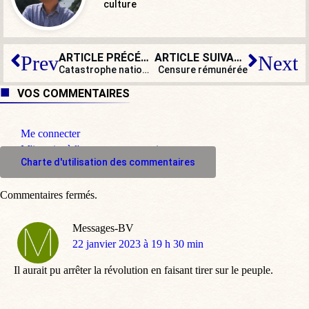
culture
ARTICLE PRÉCÉDENT
ARTICLE SUIVANT
Prev
Next
Catastrophe nationale : un restaurant Paul Bocuse perd une étoile au
Censure rémunérée
VOS COMMENTAIRES
Me connecter
M'inscrire à l'espace commentaire
Charte d'utilisation des commentaires
Commentaires fermés.
Messages-BV
dit
22 janvier 2023 à 19 h 30 min
:
Il aurait pu arrêter la révolution en faisant tirer sur le peuple.