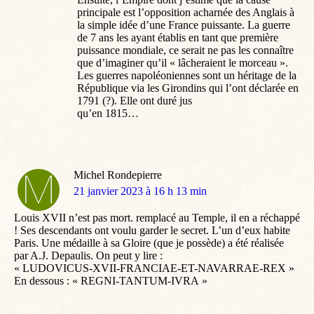
principale est l’opposition acharnée des Anglais à
la simple idée d’une France puissante. La guerre
de 7 ans les ayant établis en tant que première
puissance mondiale, ce serait ne pas les connaître
que d’imaginer qu’il « lâcheraient le morceau ».
Les guerres napoléoniennes sont un héritage de la
République via les Girondins qui l’ont déclarée en
1791 (?). Elle ont duré jus
qu’en 1815…
Michel Rondepierre
dit
21 janvier 2023 à 16 h 13 min
:
Louis XVII n’est pas mort. remplacé au Temple, il en a réchappé
! Ses descendants ont voulu garder le secret. L’un d’eux habite
Paris. Une médaille à sa Gloire (que je possède) a été réalisée
par A.J. Depaulis. On peut y lire :
« LUDOVICUS-XVII-FRANCIAE-ET-NAVARRAE-REX »
En dessous : « REGNI-TANTUM-IVRA »