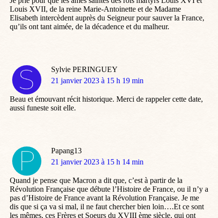
Je prie pour que les âmes saintes des rois martyrs Louis XVI et
Louis XVII, de la reine Marie-Antoinette et de Madame
Elisabeth intercèdent auprès du Seigneur pour sauver la France,
qu’ils ont tant aimée, de la décadence et du malheur.
Sylvie PERINGUEY
dit
21 janvier 2023 à 15 h 19 min
:
Beau et émouvant récit historique. Merci de rappeler cette date,
aussi funeste soit elle.
Papang13
dit
21 janvier 2023 à 15 h 14 min
:
Quand je pense que Macron a dit que, c’est à partir de la
Révolution Française que débute l’Histoire de France, ou il n’y a
pas d’Histoire de France avant la Révolution Française. Je me
dis que si ça va si mal, il ne faut chercher bien loin….Et ce sont
les mêmes, ces Frères et Soeurs du XVIII ème siècle, qui ont