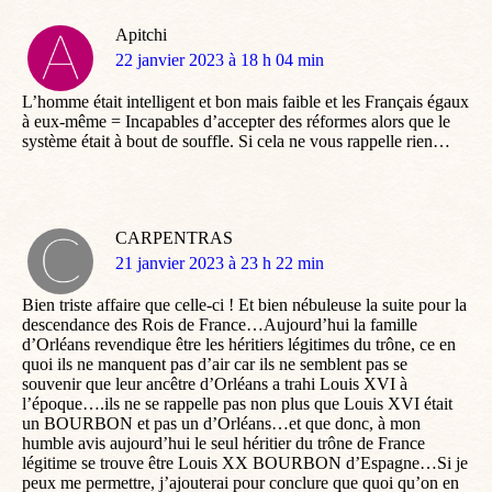
Apitchi
dit
22 janvier 2023 à 18 h 04 min
:
L’homme était intelligent et bon mais faible et les Français égaux
à eux-même = Incapables d’accepter des réformes alors que le
système était à bout de souffle. Si cela ne vous rappelle rien…
CARPENTRAS
dit
21 janvier 2023 à 23 h 22 min
:
Bien triste affaire que celle-ci ! Et bien nébuleuse la suite pour la
descendance des Rois de France…Aujourd’hui la famille
d’Orléans revendique être les héritiers légitimes du trône, ce en
quoi ils ne manquent pas d’air car ils ne semblent pas se
souvenir que leur ancêtre d’Orléans a trahi Louis XVI à
l’époque….ils ne se rappelle pas non plus que Louis XVI était
un BOURBON et pas un d’Orléans…et que donc, à mon
humble avis aujourd’hui le seul héritier du trône de France
légitime se trouve être Louis XX BOURBON d’Espagne…Si je
peux me permettre, j’ajouterai pour conclure que quoi qu’on en