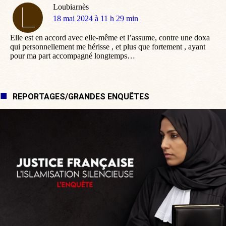
Loubiarnès
dit
18 mai 2024 à 11 h 29 min
:
Elle est en accord avec elle-même et l’assume, contre une doxa
qui personnellement me hérisse , et plus que fortement , ayant
pour ma part accompagné longtemps…
REPORTAGES/GRANDES ENQUÊTES