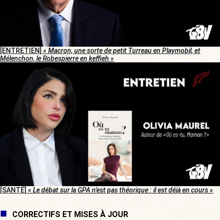
[ENTRETIEN]
« Macron, une sorte de petit Turreau en Playmobil, et
Mélenchon, le Robespierre en keffieh »
[SANTÉ]
« Le débat sur la GPA n’est pas théorique : il est déjà en cours »
CORRECTIFS ET MISES À JOUR