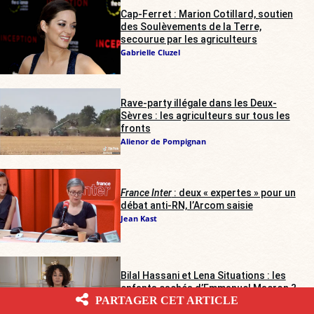
Cap-Ferret : Marion Cotillard, soutien
des Soulèvements de la Terre,
secourue par les agriculteurs
Gabrielle Cluzel
Rave-party illégale dans les Deux-
Sèvres : les agriculteurs sur tous les
fronts
Alienor de Pompignan
France Inter
: deux « expertes » pour un
débat anti-RN, l’Arcom saisie
Jean Kast
Bilal Hassani et Lena Situations : les
enfants cachés d’Emmanuel Macron ?
PARTAGER CET ARTICLE
Nicolas Gauthier