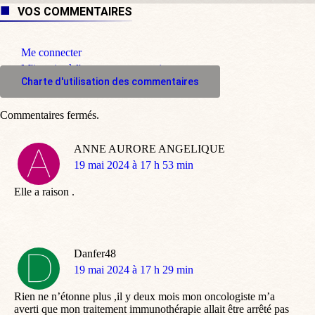
VOS COMMENTAIRES
Me connecter
M'inscrire à l'espace commentaire
Charte d'utilisation des commentaires
Commentaires fermés.
ANNE AURORE ANGELIQUE
dit
19 mai 2024 à 17 h 53 min
:
Elle a raison .
Danfer48
dit
19 mai 2024 à 17 h 29 min
:
Rien ne n’étonne plus ,il y deux mois mon oncologiste m’a
averti que mon traitement immunothérapie allait être arrêté pas