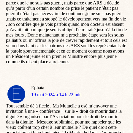
parce que je ne suis pas guéri , mais parce que ARS a décidé
qu’a partir d’un certain nombre de prise le patient n’était pas
guéri il n’était pas nécessaire de continuer ,je ne suis pas guéri
,mais ce traitement a stoppé le développement vers ma fin de vie
, son confrère que je vois parfois quand mon docteur est absent
,m’avait fait part que je serais obligé d’être traité jusqu’à la fin de
mes jours . Donc maintenant m’a prochaine étape sera les soins
palliatifs ou m’ offrira la joie de crever rapidement et tout cela est
venu dans haut car les patrons des ARS sont les représentants de
la parole gouvernementale et en ce moment comme nous avons
un Président jeune et un premier Ministre encore plus jeune
comme ils disent place aux jeunes.
Ephata
dit
19 mai 2024 à 14 h 22 min
:
Tout semble déjà ficelé . Ma Mutuelle a osé m’envoyer une
invitation à une « conférence » sur le « droit de mourir dans la
dignité » organisée par l’Association pour le droit de mourir
dans la dignité ! Message subliminal pour me rappeler que les
vieux coûtent trop cher à leur mutuelle ? De quel droit cette
association, si bien implantée à la Mairie de Paris, s’approprie-t-