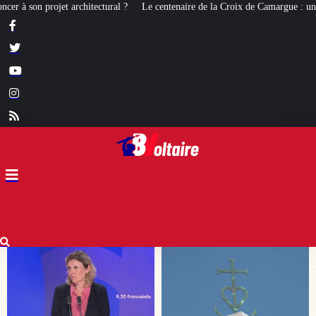
e centenaire de la Croix de Camargue : un symbole et un signe d’appartenance