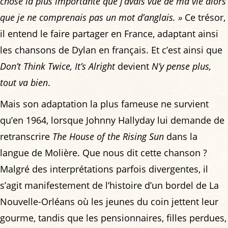
chose la plus importante que j’avais vue de ma vie alors
que je ne comprenais pas un mot d’anglais. »
Ce trésor,
il entend le faire partager en France, adaptant ainsi
les chansons de Dylan en français. Et c’est ainsi que
Don’t Think Twice, It’s Alright
devient
N’y pense plus,
tout va bien
.
Mais son adaptation la plus fameuse ne survient
qu’en 1964, lorsque Johnny Hallyday lui demande de
retranscrire
The House of the Rising Sun
dans la
langue de Molière. Que nous dit cette chanson ?
Malgré des interprétations parfois divergentes, il
s’agit manifestement de l’histoire d’un bordel de La
Nouvelle-Orléans où les jeunes du coin jettent leur
gourme, tandis que les pensionnaires, filles perdues,