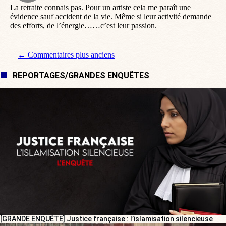
La retraite connais pas. Pour un artiste cela me paraît une
évidence sauf accident de la vie. Même si leur activité demande
des efforts, de l’énergie……c’est leur passion.
Navigation de commentaire
← Commentaires plus anciens
REPORTAGES/GRANDES ENQUÊTES
[GRANDE ENQUÊTE] Justice française : l’islamisation silencieuse