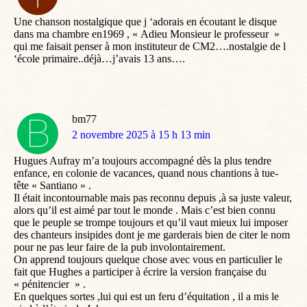
:
Une chanson nostalgique que j ‘adorais en écoutant le disque
dans ma chambre en1969 , « Adieu Monsieur le professeur »
qui me faisait penser à mon instituteur de CM2….nostalgie de l
‘école primaire..déjà…j’avais 13 ans….
bm77
dit
2 novembre 2025 à 15 h 13 min
:
Hugues Aufray m’a toujours accompagné dès la plus tendre
enfance, en colonie de vacances, quand nous chantions à tue-
tête « Santiano » .
Il était incontournable mais pas reconnu depuis ,à sa juste valeur,
alors qu’il est aimé par tout le monde . Mais c’est bien connu
que le peuple se trompe toujours et qu’il vaut mieux lui imposer
des chanteurs insipides dont je me garderais bien de citer le nom
pour ne pas leur faire de la pub involontairement.
On apprend toujours quelque chose avec vous en particulier le
fait que Hughes a participer à écrire la version française du
« pénitencier » .
En quelques sortes ,lui qui est un feru d’équitation , il a mis le