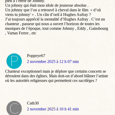
pied à l’étreir de Johnny.
Un johnny qui était mon idole de jeunesse absolue .
Un johnny que l’on a retrouvé à cheval dans le film » d’où
viens tu johnny' » . Un clin d’oeil à Hughes Aufray ?
J’ai toujours apprécié la mentalité d’Hughes Aufray . C’est un
chanteur , passeur qui nous a ouvert l’horizon de toutes les
musiques de l’époque, tout comme Johnny , Eddy , Gainsbourg
, Vartan Ferrer , etc
Poppeye67
dit
2 novembre 2025 à 12 h 07 min
:
Chanteur exceptionnel mais je déplore que certains concerts se
déroulent dans des églises. Mais doit-on d’abord blâmer l’artiste
où les autorités religieuses qui permettent ces sacrilèges ?
Cath30
dit
2 novembre 2025 à 10 h 41 min
: