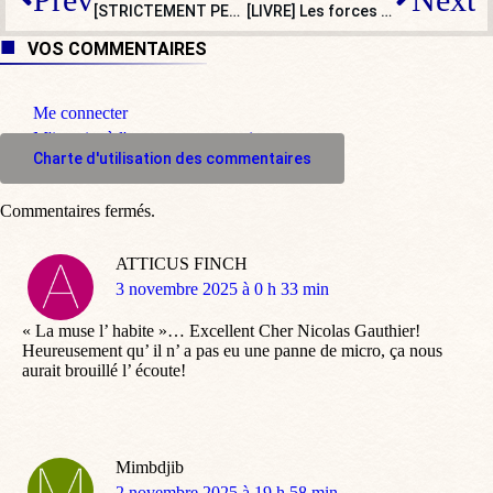
[STRICTEMENT PERSONNEL] Les mystères de Tripoli
[LIVRE] Les forces morales : les clefs de la réussite. Un peu de sagesse pour nos chefs !
VOS COMMENTAIRES
Me connecter
M'inscrire à l'espace commentaire
Charte d'utilisation des commentaires
Commentaires fermés.
ATTICUS FINCH
dit
3 novembre 2025 à 0 h 33 min
:
« La muse l’ habite »… Excellent Cher Nicolas Gauthier!
Heureusement qu’ il n’ a pas eu une panne de micro, ça nous
aurait brouillé l’ écoute!
Mimbdjib
dit
2 novembre 2025 à 19 h 58 min