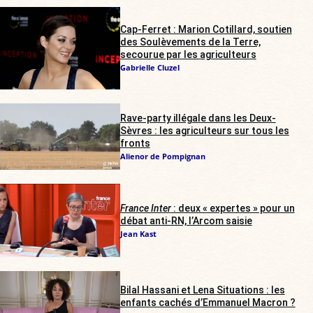
Cap-Ferret : Marion Cotillard, soutien
des Soulèvements de la Terre,
secourue par les agriculteurs
Gabrielle Cluzel
Rave-party illégale dans les Deux-
Sèvres : les agriculteurs sur tous les
fronts
Alienor de Pompignan
France Inter
: deux « expertes » pour un
débat anti-RN, l’Arcom saisie
Jean Kast
Bilal Hassani et Lena Situations : les
enfants cachés d’Emmanuel Macron ?