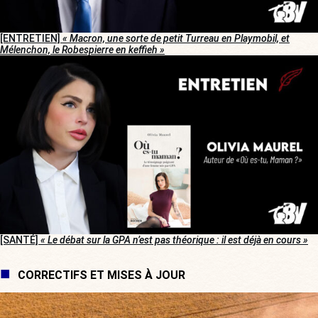
[ENTRETIEN]
« Macron, une sorte de petit Turreau en Playmobil, et
Mélenchon, le Robespierre en keffieh »
[SANTÉ]
« Le débat sur la GPA n’est pas théorique : il est déjà en cours »
CORRECTIFS ET MISES À JOUR