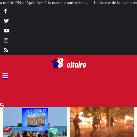
« antiraciste »
La hausse de la taxe attentat va augmenter votre assurance e