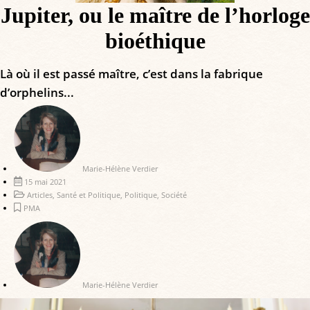
Jupiter, ou le maître de l’horloge
bioéthique
Là où il est passé maître, c’est dans la fabrique
d’orphelins...
Marie-Hélène Verdier
15 mai 2021
Articles
,
Santé et Politique
,
Politique
,
Société
PMA
Marie-Hélène Verdier