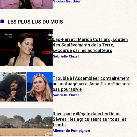
Nicolas Gauthier
LES PLUS LUS DU MOIS
Cap-Ferret : Marion Cotillard, soutien
des Soulèvements de la Terre,
secourue par les agriculteurs
Gabrielle Cluzel
Trouble à l’Assemblée : contrairement
au septuagénaire, Assa Traoré ne sera
pas poursuivie
Gabrielle Cluzel
Rave-party illégale dans les Deux-
Sèvres : les agriculteurs sur tous les
fronts
Alienor de Pompignan