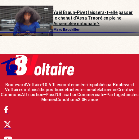
Yaël Braun-Pivet laissera-t-elle passer
le chahut d’Assa Traoré en pleine
Assemblée nationale ?
Marc Baudriller
Boulevard Voltaire 10.6.1 Les contenus écrits publiés par Boulevard
Voltaire sont mis à disposition selon les termes de la Licence Creative
Commons Attribution – Pas d’Utilisation Commerciale – Partage dans les
Mêmes Conditions 2.0 France