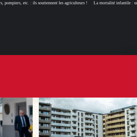
t les agriculteurs !
La mortalité infantile : une misère bien française cachée 