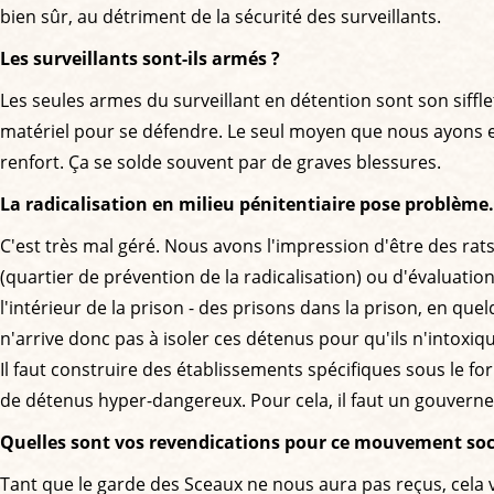
bien sûr, au détriment de la sécurité des surveillants.
Les surveillants sont-ils armés ?
Les seules armes du surveillant en détention sont son siffl
matériel pour se défendre. Le seul moyen que nous ayons es
renfort. Ça se solde souvent par de graves blessures.
La radicalisation en milieu pénitentiaire pose problème.
C'est très mal géré. Nous avons l'impression d'être des ra
(quartier de prévention de la radicalisation) ou d'évaluatio
l'intérieur de la prison - des prisons dans la prison, en q
n'arrive donc pas à isoler ces détenus pour qu'ils n'intoxique
Il faut construire des établissements spécifiques sous le fo
de détenus hyper-dangereux. Pour cela, il faut un gouvernem
Quelles sont vos revendications pour ce mouvement soci
Tant que le garde des Sceaux ne nous aura pas reçus, cela veu