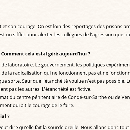
et et son courage. On est loin des reportages des prisons a
t un sifflet pour alerter les collègues de l'agression que 
 Comment cela est-il géré aujourd'hui ?
ts de laboratoire. Le gouvernement, les politiques expérime
n de la radicalisation qui ne fonctionnent pas et ne fonctio
uelque sorte. Sauf que l'étanchéité voulue n'est pas possibl
nt pas les autres. L'étanchéité est fictive.
rmat du centre pénitentiaire de Condé-sur-Sarthe ou de Vendi
ent qui ait le courage de le faire.
al ?
t dire qu'elle fait la sourde oreille. Nous allons donc tout f