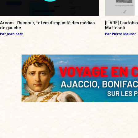
Arcom : l’humour, totem d’impunité des médias
[LIVRE] L’autobi
de gauche
Maffesoli
Par
Jean Kast
Par
Pierre Maurer