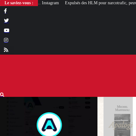
Le saviez-vous :
Expulsés des HLM pour narcotrafic, peuvent-ils obtenir un nouveau loge