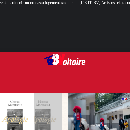
ment social ?
[L’ÉTÉ BV] Artisans, chasseurs, pompiers, etc. : ils soutiennen