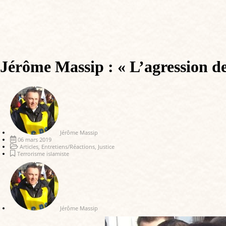
Jérôme Massip : « L’agression de 
Jérôme Massip
06 mars 2019
Articles
,
Entretiens/Réactions
,
Justice
Terrorisme islamiste
Jérôme Massip