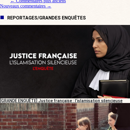
Navigation de commentaire
← Commentaires plus anciens
Nouveaux commentaires →
REPORTAGES/GRANDES ENQUÊTES
[GRANDE ENQUÊTE] Justice française : l’islamisation silencieuse