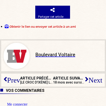
Partager cet article
Obtenir le lien ou envoyer cet article à un ami
Boulevard Voltaire
ARTICLE PRÉCÉDENT
ARTICLE SUIVANT
Prev
Next
[LE CROC D’IXÈNE] Le gouvernement crée un observatoire de la crise
18 mois avec sursis : quand abattre un rapace coûte plus cher qu’agresser un mineur
VOS COMMENTAIRES
Me connecter