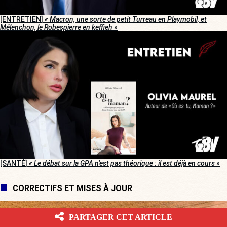
[ENTRETIEN]
« Macron, une sorte de petit Turreau en Playmobil, et
Mélenchon, le Robespierre en keffieh »
[SANTÉ]
« Le débat sur la GPA n’est pas théorique : il est déjà en cours »
CORRECTIFS ET MISES À JOUR
PARTAGER CET ARTICLE