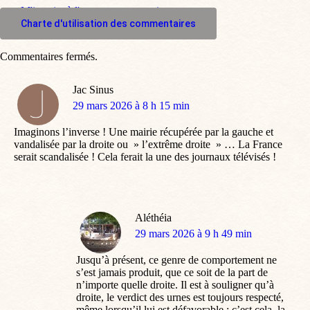
M'inscrire à l'espace commentaire
Charte d'utilisation des commentaires
Commentaires fermés.
Jac Sinus
dit
29 mars 2026 à 8 h 15 min
:
Imaginons l’inverse ! Une mairie récupérée par la gauche et
vandalisée par la droite ou » l’extrême droite » … La France
serait scandalisée ! Cela ferait la une des journaux télévisés !
Aléthéia
dit
29 mars 2026 à 9 h 49 min
:
Jusqu’à présent, ce genre de comportement ne
s’est jamais produit, que ce soit de la part de
n’importe quelle droite. Il est à souligner qu’à
droite, le verdict des urnes est toujours respecté,
même lorsqu’il lui est défavorable ; c’est cela, la