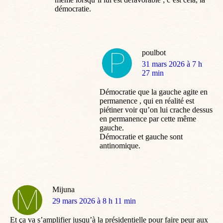
démocratie.
poulbot
dit
31 mars 2026 à 7 h
:
27 min
Démocratie que la gauche agite en
permanence , qui en réalité est
piétiner voir qu’on lui crache dessus
en permanence par cette même
gauche.
Démocratie et gauche sont
antinomique.
Mijuna
dit
29 mars 2026 à 8 h 11 min
:
Et ça va s’amplifier jusqu’à la présidentielle pour faire peur aux