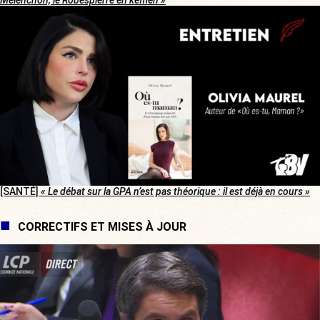
Mélenchon, le Robespierre en keffieh »
[SANTÉ]
« Le débat sur la GPA n’est pas théorique : il est déjà en cours »
CORRECTIFS ET MISES À JOUR