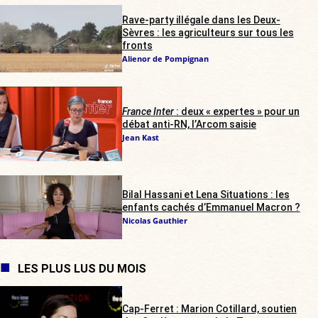
Rave-party illégale dans les Deux-
Sèvres : les agriculteurs sur tous les
fronts
Alienor de Pompignan
France Inter
: deux « expertes » pour un
débat anti-RN, l’Arcom saisie
Jean Kast
Bilal Hassani et Lena Situations : les
enfants cachés d’Emmanuel Macron ?
Nicolas Gauthier
LES PLUS LUS DU MOIS
Cap-Ferret : Marion Cotillard, soutien