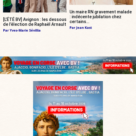
Un maire RN gravement malade
: indécente jubilation chez
[L’ÉTÉ BV] Avignon : les dessous
certains…
de l’élection de Raphaël Arnault
Par
Jean Kast
Par
Yves-Marie Sévillia