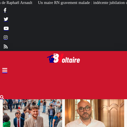
 gravement malade : indécente jubilation chez certains…
Affaire Lyhanna 