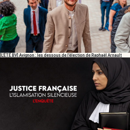
[L’ÉTÉ BV] Avignon : les dessous de l’élection de Raphaël Arnault