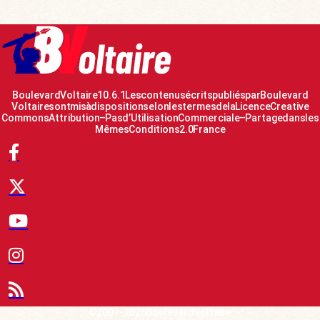
Boulevard Voltaire 10.6.1 Les contenus écrits publiés par Boulevard
Voltaire sont mis à disposition selon les termes de la Licence Creative
Commons Attribution – Pas d’Utilisation Commerciale – Partage dans les
Mêmes Conditions 2.0 France
© 2007-2026 Boulevard Voltaire