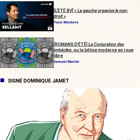
[L’ÉTÉ BV] «
La gauche organise le non-
droit
»
Yann Montero
[ROMANS D’ÉTÉ]
La Conjuration des
imbéciles
, ou la bêtise moderne en roue
libre
Samuel Martin
SIGNÉ DOMINIQUE JAMET