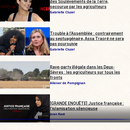
des Soulèvements de la Terre,
secourue par les agriculteurs
Gabrielle Cluzel
Trouble à l’Assemblée : contrairement
au septuagénaire, Assa Traoré ne sera
pas poursuivie
Gabrielle Cluzel
Rave-party illégale dans les Deux-
Sèvres : les agriculteurs sur tous les
fronts
Alienor de Pompignan
[GRANDE ENQUÊTE] Justice française :
l’islamisation silencieuse
Jean Kast