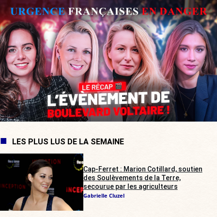
LES PLUS LUS DE LA SEMAINE
Cap-Ferret : Marion Cotillard, soutien
des Soulèvements de la Terre,
secourue par les agriculteurs
Gabrielle Cluzel