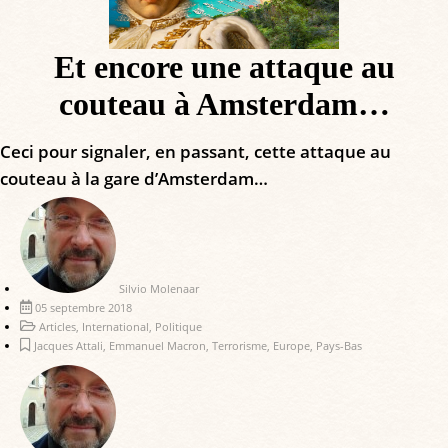
Et encore une attaque au
couteau à Amsterdam…
Ceci pour signaler, en passant, cette attaque au
couteau à la gare d’Amsterdam…
Silvio Molenaar
05 septembre 2018
Articles
,
International
,
Politique
Jacques Attali
,
Emmanuel Macron
,
Terrorisme
,
Europe
,
Pays-Bas