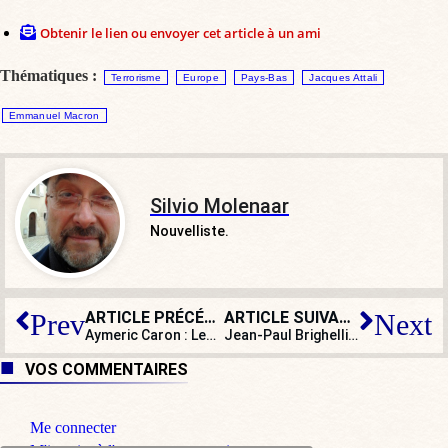
Obtenir le lien ou envoyer cet article à un ami
Thématiques :
Terrorisme
Europe
Pays-Bas
Jacques Attali
Emmanuel Macron
Silvio Molenaar
Nouvelliste.
ARTICLE PRÉCÉDENT
ARTICLE SUIVANT
Prev
Next
Aymeric Caron : Les vegans sont violents ? La faute au gouvernement !
Jean-Paul Brighelli : « Cette règle d’accord du participe passé n’a pas de sens ! »
VOS COMMENTAIRES
Me connecter