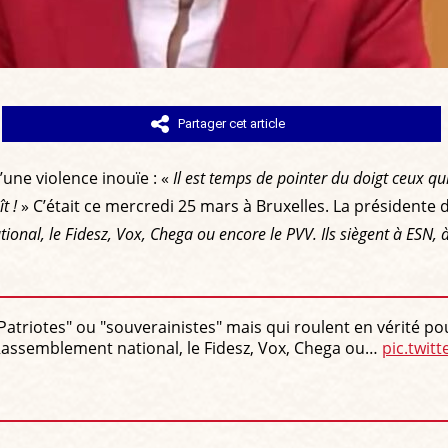
Partager cet article
’une violence inouïe : «
Il est temps de pointer du doigt ceux qui
ît !
» C’était ce mercredi 25 mars à Bruxelles. La président
ional, le Fidesz, Vox, Chega ou encore le PVV. Ils siègent à ESN, à 
 "Patriotes" ou "souverainistes" mais qui roulent en vérité p
le Rassemblement national, le Fidesz, Vox, Chega ou…
pic.twitt