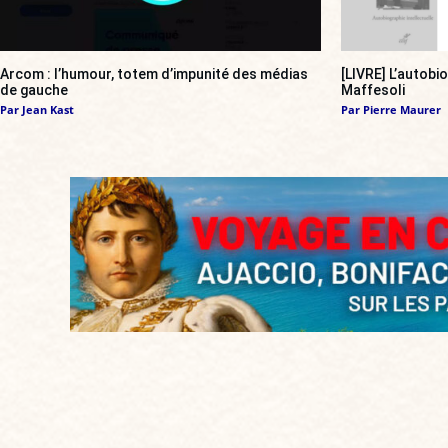
Arcom : l’humour, totem d’impunité des médias
[LIVRE] L’autobi
de gauche
Maffesoli
Par
Jean Kast
Par
Pierre Maurer