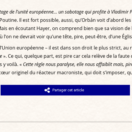
tage de l’unité européenne… un sabotage qui profite à Vladimir 
Poutine. Il est fort possible, aussi, qu’Orbán voit d’abord l
e ! Mais en écoutant Hayer, on comprend bien que sa vision d
’on ne devrait voir qu’une tête, pire, peut-être, d’une Égli
’Union européenne – il est dans son droit le plus strict, au
e
». Ce qui, quelque part, est pire car cela relève de la faute co
 y voilà. «
Cette règle nous paralyse, elle nous affaiblit mais, pi
e, cœur originel du réacteur macroniste, qui doit s’imposer, q
Partager cet article