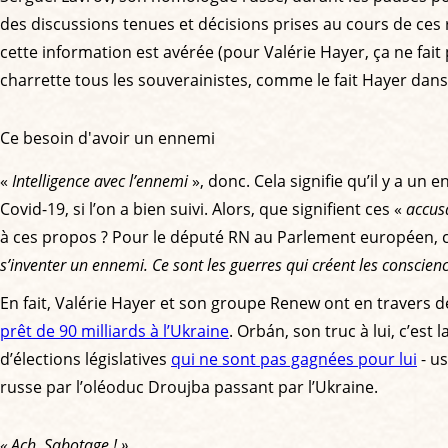
des discussions tenues et décisions prises au cours de ces 
cette information est avérée (pour Valérie Hayer, ça ne fai
charrette tous les souverainistes, comme le fait Hayer dan
Ce besoin d'avoir un ennemi
«
Intelligence avec l’ennemi
», donc. Cela signifie qu’il y a u
Covid-19, si l’on a bien suivi. Alors, que signifient ces «
accus
à ces propos ? Pour le député RN au Parlement européen, ce
s’inventer un ennemi. Ce sont les guerres qui créent les conscien
En fait, Valérie Hayer et son groupe Renew ont en travers d
prêt de 90 milliards à l’Ukraine
. Orbán, son truc à lui, c’es
d’élections législatives
qui ne sont pas gagnées pour lui
- us
russe par l’oléoduc Droujba passant par l’Ukraine.
« Ach, Sabotage ! »