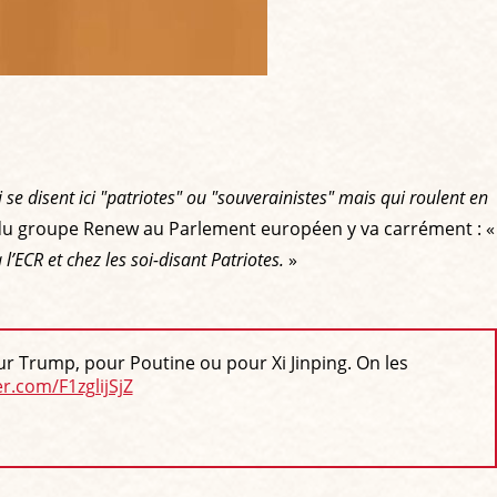
 se disent ici "patriotes" ou "souverainistes" mais qui roulent en
e du groupe Renew au Parlement européen y va carrément : «
l’ECR et chez les soi-disant Patriotes.
»
our Trump, pour Poutine ou pour Xi Jinping. On les
er.com/F1zglijSjZ