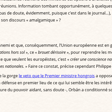
réunions. Information tombant opportunément, à quelques jou
t pas de doute, évidemment, puisque c’est dans le journal…),
s son discours « amalgamique » ?
n ennemi et que, conséquemment, l’Union européenne est en gue
ations hors sol
», ce «
brouet dérisoire
», pour reprendre les mo
 que veulent les européistes, c’est «
créer une conscience n
ces nationales.
» Faire ce constat, précise cependant Philippe 
e la gorge
le veto que le Premier ministre hongrois
a opposé
t la défense en premier lieu de ce qui lui semble être les int
ure du pouvoir aidant, sans doute -, Orbán a conditionné son