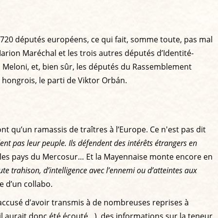
es 720 députés européens, ce qui fait, somme toute, pas mal
on Maréchal et les trois autres députés d’Identité-
ia Meloni, et, bien sûr, les députés du Rassemblement
 hongrois, le parti de Viktor Orbán.
nt qu’un ramassis de traîtres à l’Europe. Ce n'est pas dit
dent pas leur peuple. Ils défendent des intérêts étrangers en
vec les pays du Mercosur… Et la Mayennaise monte encore en
e trahison, d’intelligence avec l’ennemi ou d’atteintes aux
e d’un collabo.
 accusé d’avoir transmis à de nombreuses reprises à
l aurait donc été écouté…), des informations sur la teneur