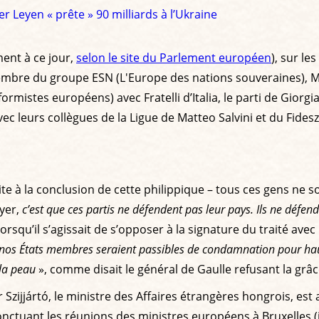
 Leyen « prête » 90 milliards à l’Ukraine
ent à ce jour,
selon le site du Parlement européen
), sur l
re du groupe ESN (L'Europe des nations souveraines), Mari
rmistes européens) avec Fratelli d’Italia, le parti de Giorg
ec leurs collègues de la Ligue de Matteo Salvini et du Fidesz
e à la conclusion de cette philippique – tous ces gens ne so
ayer,
c’est que ces partis ne défendent pas leur pays. Ils ne défen
rsqu’il s’agissait de s’opposer à la signature du traité a
s nos États membres seraient passibles de condamnation pour haut
la peau
», comme disait le général de Gaulle refusant la grâc
ijjártó, le ministre des Affaires étrangères hongrois, est
ctuant les réunions des ministres européens à Bruxelles (i