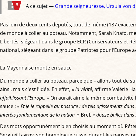
À ce sujet —
Grande seigneuresse, Ursula von der
Pas loin de deux cents députés, tout de même (187 exactem
de monde à coller au poteau. Notamment, Sarah Knafo, memb
Libertés, siégeant dans le groupe ECR (Conservateurs et Réfo
national, siégeant dans le groupe Patriotes pour l’Europe av
La Mayennaise monte en sauce
Du monde à coller au poteau, parce que – allons tout de suit
ainsi, mais c'est l'idée. En effet, «
la vérité
, affirme Valérie H
affaiblissant l’Europe.
» On aurait aimé la même combativité lo
sauce : «
Et je le rappelle au passage : de tels agissements dan
intérêts fondamentaux de la nation.
» Bref, «
douze balles dans 
Des mots opportunément bien choisis au moment où Péter Sz
Sergueï Lavrov, son homologue russe, durant les pauses pon