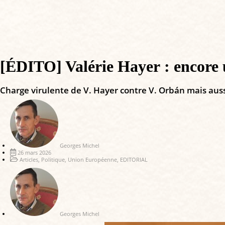
[ÉDITO] Valérie Hayer : encore u
Charge virulente de V. Hayer contre V. Orbán mais aussi
Georges Michel
26 mars 2026
Articles
,
Politique
,
Union Européenne
,
EDITORIAL
Georges Michel