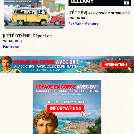
[L’ÉTÉ BV] «
La gauche organise le
non-droit
»
Par
Yann Montero
[L’ÉTÉ D’IXÈNE] Départ en
vacances
Par
Ixene