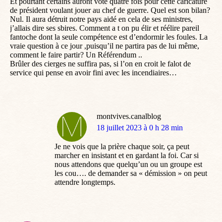
Et pourtant certains auront voté quatre fois pour cette caricature
de président voulant jouer au chef de guerre. Quel est son bilan?
Nul. Il aura détruit notre pays aidé en cela de ses ministres,
j’allais dire ses sbires. Comment a t on pu élir et réélire pareil
fantoche dont la seule compétence est d’endormir les foules. La
vraie question à ce jour ,puisqu’il ne partira pas de lui même,
comment le faire partir? Un Référendum ..
Brûler des cierges ne suffira pas, si l’on en croit le falot de
service qui pense en avoir fini avec les incendiaires…
montvives.canalblog
dit
18 juillet 2023 à 0 h 28 min
:
Je ne vois que la prière chaque soir, ça peut
marcher en insistant et en gardant la foi. Car si
nous attendons que quelqu’un ou un groupe est
les cou…. de demander sa « démission » on peut
attendre longtemps.