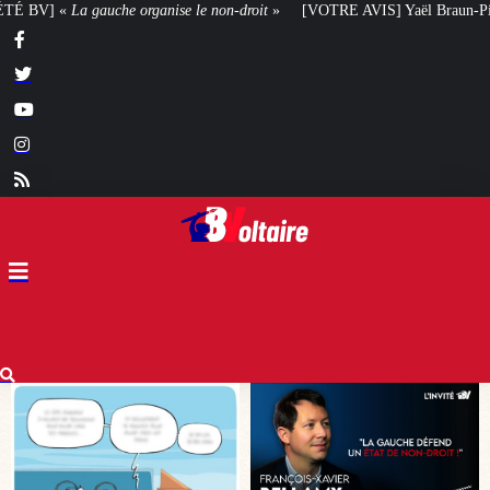
n-droit
»
[VOTRE AVIS] Yaël Braun-Pivet doit-elle renoncer à son projet ar