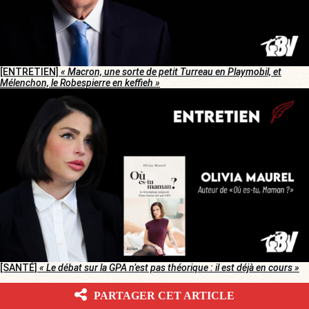
[ENTRETIEN]
« Macron, une sorte de petit Turreau en Playmobil, et
Mélenchon, le Robespierre en keffieh »
[SANTÉ]
« Le débat sur la GPA n’est pas théorique : il est déjà en cours »
PARTAGER CET ARTICLE
CORRECTIFS ET MISES À JOUR