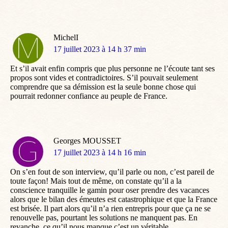
MichelI
dit
17 juillet 2023 à 14 h 37 min
:
Et s’il avait enfin compris que plus personne ne l’écoute tant ses
propos sont vides et contradictoires. S’il pouvait seulement
comprendre que sa démission est la seule bonne chose qui
pourrait redonner confiance au peuple de France.
Georges MOUSSET
dit
17 juillet 2023 à 14 h 16 min
:
On s’en fout de son interview, qu’il parle ou non, c’est pareil de
toute façon! Mais tout de même, on constate qu’il a la
conscience tranquille le gamin pour oser prendre des vacances
alors que le bilan des émeutes est catastrophique et que la France
est brisée. Il part alors qu’il n’a rien entrepris pour que ça ne se
renouvelle pas, pourtant les solutions ne manquent pas. En
revanche, ce qu’il nous manque c’est un véritable