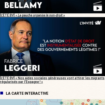
[L’ÉTÉ BV] «
La gauche organise le non-droit
»
[L’ÉTÉ BV] « Nos aides sociales généreuses vont attirer les migrants
régularisés par l’Espagne ! »
LA CARTE INTERACTIVE