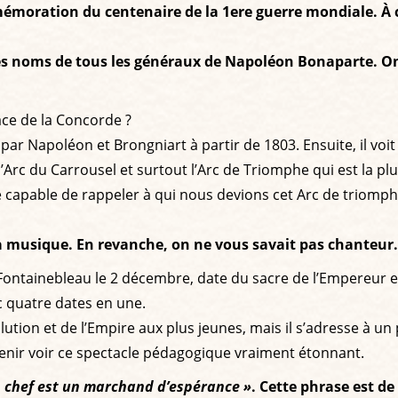
émoration du centenaire de la 1ere guerre mondiale. À ce
 les noms de tous les généraux de Napoléon Bonaparte. O
lace de la Concorde ?
 par Napoléon et Brongniart à partir de 1803. Ensuite, il voit 
 l’Arc du Carrousel et surtout l’Arc de Triomphe qui est la pl
 été capable de rappeler à qui nous devions cet Arc de trio
la musique. En revanche, on ne vous savait pas chanteur
Fontainebleau le 2 décembre, date du sacre de l’Empereur et 
c quatre dates en une.
lution et de l’Empire aux plus jeunes, mais il s’adresse à un 
 venir voir ce spectacle pédagogique vraiment étonnant.
un chef est un marchand d’espérance »
. Cette phrase est d