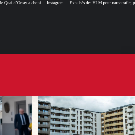
Instagram
Expulsés des HLM pour narcotrafic, peuvent-ils obtenir un nouvea