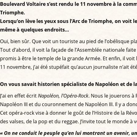
Boulevard Voltaire s’est rendu le 11 novembre à la comm
Triomphe.
Lorsqu’on lève les yeux sous l’Arc de Triomphe, on voit
même à quelques endroits…
Oui, bien sûr. Que voit un touriste au pied de l’obélisque p
Tout d’abord, il voit la façade de l’Assemblée nationale faite
promis à être le temple de la grande Armée. Et enfin, il voit
11 novembre, j’ai été stupéfait qu’aucun journaliste n’ait
On vous savait historien spécialiste de Napoléon et de 
J’ai en effet écrit
Napoléon, l’Opéra-Rock
. Nous le jouerons à 
Napoléon III et du couronnement de Napoléon III. Il y a don
Cet opéra-rock vise à donner le goût de l’Histoire de la Révo
des valses, de la pop et du reggae. J’invite tout le monde à
« On ne conduit le peuple qu’en lui montrant un avenir, 