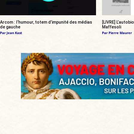
Arcom : l’humour, totem d’impunité des médias
[LIVRE] L’autobi
de gauche
Maffesoli
Par
Jean Kast
Par
Pierre Maurer