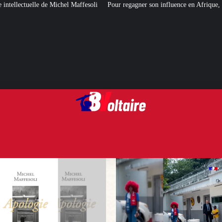
ffesoli
Pour regagner son influence en Afrique, le Quai d’Orsay a choisi… 