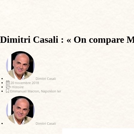
Dimitri Casali : « On compare Ma
Dimitri Casali
20 novembre 2018
Histoire
Emmanuel Macron
,
Napoléon Ier
Dimitri Casali