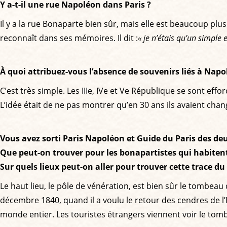
Y a-t-il une rue Napoléon dans Paris ?
Il y a la rue Bonaparte bien sûr, mais elle est beaucoup p
reconnaît dans ses mémoires. Il dit :
« je n’étais qu’un simple 
À quoi attribuez-vous l’absence de souvenirs liés à Napo
C’est très simple. Les IIIe, IVe et Ve République se sont ef
L’idée était de ne pas montrer qu’en 30 ans ils avaient chang
Vous avez sorti Paris Napoléon et Guide du Paris des d
Que peut-on trouver pour les bonapartistes qui habitent 
Sur quels lieux peut-on aller pour trouver cette trace d
Le haut lieu, le pôle de vénération, est bien sûr le tombeau
décembre 1840, quand il a voulu le retour des cendres de l
monde entier. Les touristes étrangers viennent voir le tomb