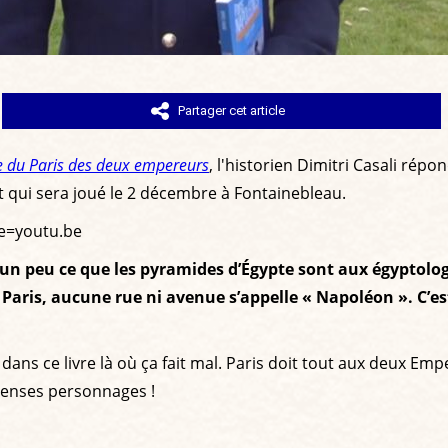
Partager cet article
e du Paris des deux empereurs
, l'historien Dimitri Casali rép
 et qui sera joué le 2 décembre à Fontainebleau.
e=youtu.be
 un peu ce que les pyramides d’Égypte sont aux égyptol
aris, aucune rue ni avenue s’appelle « Napoléon ». C’es
e dans ce livre là où ça fait mal. Paris doit tout aux deux Em
menses personnages !