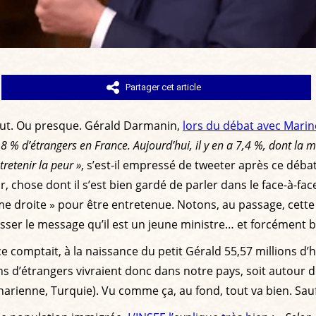
Partager cet article
n veut. Ou presque. Gérald Darmanin,
lors du débat avec Marin
 6,8 % d’étrangers en France. Aujourd’hui, il y en a 7,4 %, dont 
tretenir la peur »
, s’est-il empressé de tweeter après ce déb
, chose dont il s’est bien gardé de parler dans le face-à-fa
rême droite » pour être entretenue. Notons, au passage, cet
passer le message qu’il est un jeune ministre… et forcément bri
e comptait, à la naissance du petit Gérald 55,57 millions d’h
ons d’étrangers vivraient donc dans notre pays, soit autour 
rienne, Turquie). Vu comme ça, au fond, tout va bien. Sauf