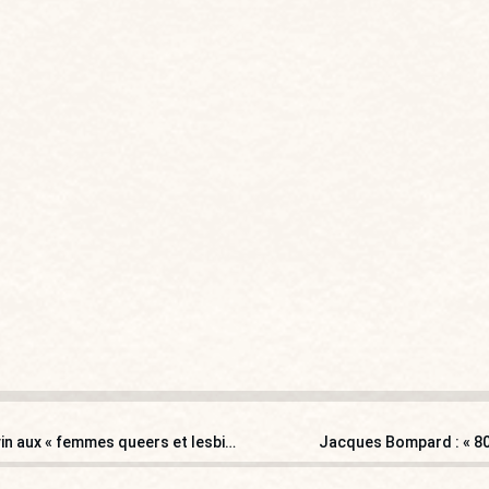
L’association Œnologouine fait découvrir le monde du vin aux « femmes queers et lesbiennes »
Jacques Bompard : « 80 