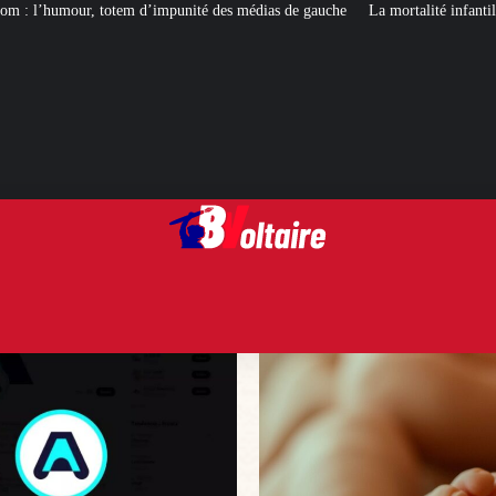
punité des médias de gauche
La mortalité infantile : une misère bien françai