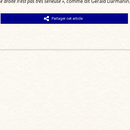
droite n’est pas très sérieuse »
, comme dit Gérald Darmanin. L
Partager cet article