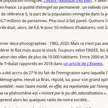
 de population immigrée.
L’INSEE l’explique très bien
:
« Selon 
en France. La qualité d’immigré est permanente : un individu con
e de référence !), la part de la population immigrée dans la p
n 6,7 millions de personnes. Plus tout à fait pareil. Quitto
rée était, alors, de 6,6 % pour 50 millions d’habitants, soit 
nner deux photographies : 1982, 2020. Mais ce n’est pas a
érer le flux mais aussi le stock. Toujours selon l’INSEE, le
ation des villes de plus de 10.000 habitants. Entre 2000 et 
hèle Tribalat rapportés en 2018 dans
un article de
L’Express
.
été accru de 27 % du fait de l’immigration sans laquelle l’
e démographe, Hervé Le Bras, réputé, lui, pour son grand o
alité ; mais l’autre moitié, en effet, est représentée par l’immi
t que ce phénomène est
« minoré par le jeu des naturalisations »
.
mprend alors les quelques ratés de notre société...