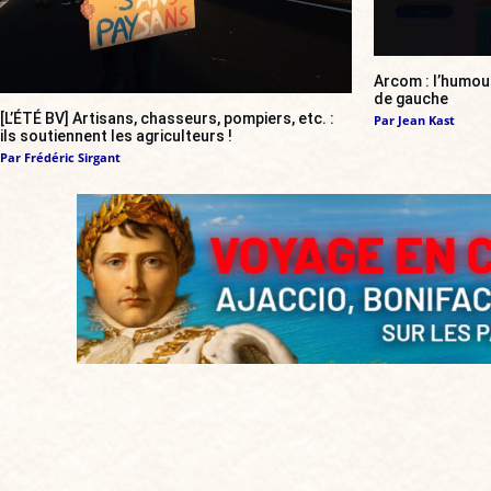
Arcom : l’humou
de gauche
[L’ÉTÉ BV] Artisans, chasseurs, pompiers, etc. :
Par
Jean Kast
ils soutiennent les agriculteurs !
Par
Frédéric Sirgant