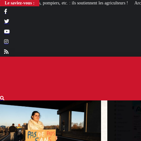
iers, etc. : ils soutiennent les agriculteurs !
Le saviez-vous :
Arcom : l’humour, totem d’im