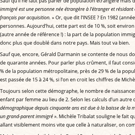
Sauf qu’il ne faut pas parler de population étrangère mais
immigré est une personne née étrangère à l’étranger et résidant 
français par acquisition.
» Or, que dit l’INSEE ? En 1982 (anné
personnes. Aujourd’hui, cette part est de 10 %, soit enviro
(autre année de référence !) : la part de la population immig
donc plus que doublé dans notre pays. Mais tout va bien.
Sauf que, encore, Gérald Darmanin se contente de nous do
de quarante années. Pour parler plus crûment, il faut consid
% de la population métropolitaine, près de 29 % de la popul
est passée de 15 à 24 %, si l’on en croit les chiffres de Mic
Toujours selon cette démographe, le nombre de naissances a 
enfant par femme au lieu de 2. Selon les calculs d’un autr
démographique depuis cinquante ans est due à la baisse de la mort
un grand-parent immigré »
. Michèle Tribalat souligne le fai
allant visiblement moins vite que celle à naturaliser, on co