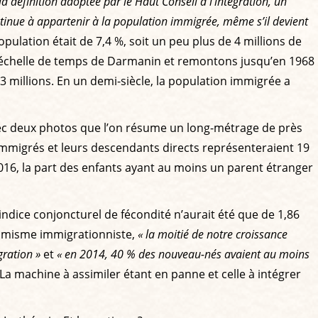
la définition adoptée par le Haut Conseil à l’intégration, un
tinue à appartenir à la population immigrée, même s’il devient
opulation était de 7,4 %, soit un peu plus de 4 millions de
ns l’échelle de temps de Darmanin et remontons jusqu’en 1968
3,3 millions. En un demi-siècle, la population immigrée a
vec deux photos que l’on résume un long-métrage de près
s immigrés et leurs descendants directs représenteraient 19
2016, la part des enfants ayant au moins un parent étranger
indice conjoncturel de fécondité n’aurait été que de 1,86
ptimisme immigrationniste,
« la moitié de notre croissance
gration »
et
« en 2014, 40 % des nouveau-nés avaient au moins
 La machine à assimiler étant en panne et celle à intégrer