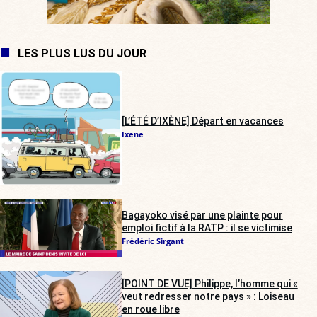
LES PLUS LUS DU JOUR
[L’ÉTÉ D’IXÈNE] Départ en vacances
Ixene
Bagayoko visé par une plainte pour
emploi fictif à la RATP : il se victimise
Frédéric Sirgant
[POINT DE VUE] Philippe, l’homme qui «
veut redresser notre pays » : Loiseau
en roue libre