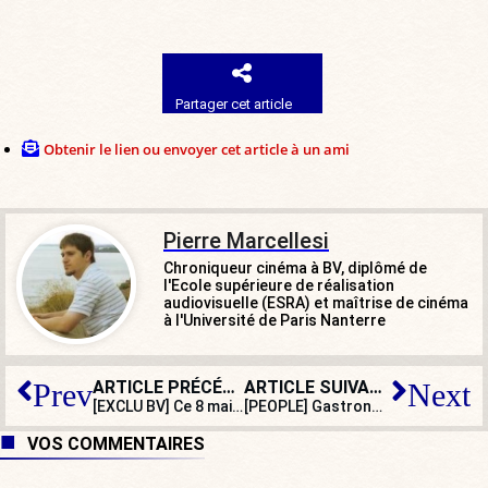
Partager cet article
Obtenir le lien ou envoyer cet article à un ami
Pierre Marcellesi
Chroniqueur cinéma à BV, diplômé de
l'Ecole supérieure de réalisation
audiovisuelle (ESRA) et maîtrise de cinéma
à l'Université de Paris Nanterre
ARTICLE PRÉCÉDENT
ARTICLE SUIVANT
Prev
Next
[EXCLU BV] Ce 8 mai, à Paris, un stand de soutien aux meurtriers présumés de Quentin !
[PEOPLE] Gastronomie, terroirs, traditions : Eva Longoria célèbre l’art de vivre français
VOS COMMENTAIRES