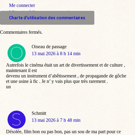
Me connecter
M'inscrire à l'espace commentaire
Charte d'utilisation des commentaires
Commentaires fermés.
Oiseau de passage
dit
13 mai 2026 à 8 h 14 min
:
Autrefois le cinéma était un art de divertissement et de culture ,
maintenant il est
devenu un instrument d’abêtissement , de propagande de gôche
et une usine à fic . Je n’ y vais plus que très rarement .
un
Schmitt
dit
13 mai 2026 à 7 h 48 min
:
Désolée, film bon ou pas bon, pas un sou de ma part pour ce