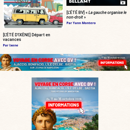
[L’ÉTÉ BV] «
La gauche organise le
non-droit
»
Par
Yann Montero
[L’ÉTÉ D’IXÈNE] Départ en
vacances
Par
Ixene