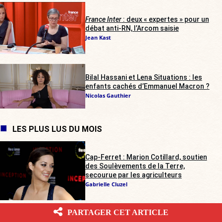
France Inter
: deux « expertes » pour un
débat anti-RN, l’Arcom saisie
Jean Kast
Bilal Hassani et Lena Situations : les
enfants cachés d’Emmanuel Macron ?
Nicolas Gauthier
LES PLUS LUS DU MOIS
Cap-Ferret : Marion Cotillard, soutien
des Soulèvements de la Terre,
secourue par les agriculteurs
Gabrielle Cluzel
PARTAGER CET ARTICLE
Trouble à l’Assemblée : contrairement