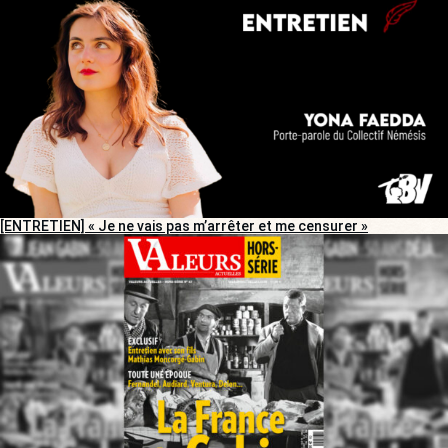
[ENTRETIEN] « Je ne vais pas m’arrêter et me censurer »