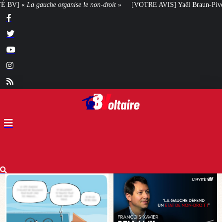
roit
»
[VOTRE AVIS] Yaël Braun-Pivet doit-elle renoncer à son projet archit