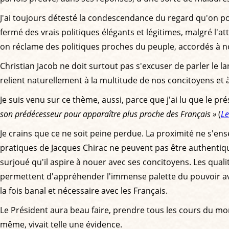
J'ai toujours détesté la condescendance du regard qu'on port
fermé des vrais politiques élégants et légitimes, malgré l'at
on réclame des politiques proches du peuple, accordés à nos 
Christian Jacob ne doit surtout pas s'excuser de parler le 
relient naturellement à la multitude de nos concitoyens et à 
Je suis venu sur ce thème, aussi, parce que j'ai lu que le pr
son prédécesseur pour apparaître plus proche des Français »
(
Le
Je crains que ce ne soit peine perdue. La proximité ne s'ensei
pratiques de Jacques Chirac ne peuvent pas être authentiqu
surjoué qu'il aspire à nouer avec ses concitoyens. Les quali
permettent d'appréhender l'immense palette du pouvoir avec 
la fois banal et nécessaire avec les Français.
Le Président aura beau faire, prendre tous les cours du mond
même, vivait telle une évidence.