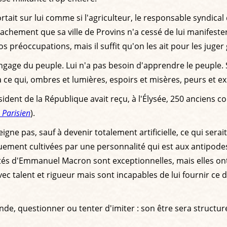
ait sur lui comme si l'agriculteur, le responsable syndical q
tachement que sa ville de Provins n'a cessé de lui manifester 
préoccupations, mais il suffit qu'on les ait pour les juger 
langage du peuple. Lui n'a pas besoin d'apprendre le peuple
ce qui, ombres et lumières, espoirs et misères, peurs et exig
ésident de la République avait reçu, à l'Élysée, 250 anciens c
 Parisien
).
gne pas, sauf à devenir totalement artificielle, ce qui serait
ement cultivées par une personnalité qui est aux antipodes
tés d'Emmanuel Macron sont exceptionnelles, mais elles ont a
talent et rigueur mais sont incapables de lui fournir ce do
e, questionner ou tenter d'imiter : son être sera structurell