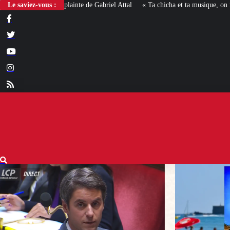
Le saviez-vous :
« Ta chicha et ta musique, on n’en veut pas » : la mairie RN