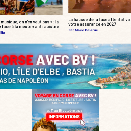
La hausse de la taxe attentat v
 musique, on n’en veut pas » : la
votre assurance en 2027
 face à la meute « antiraciste »
Par
Marie Delarue
llia