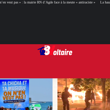
 d’Agde face à la meute « antiraciste »
La hausse de la taxe attentat va aug