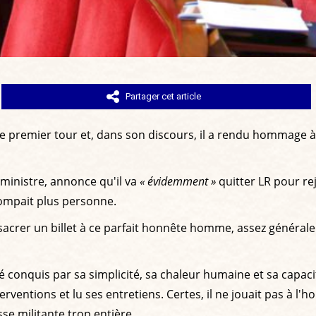
Partager cet article
le premier tour et, dans son discours, il a rendu hommage à
 ministre, annonce qu'il va
« évidemment »
quitter LR pour rej
trompait plus personne.
onsacrer un billet à ce parfait honnête homme, assez généra
été conquis par sa simplicité, sa chaleur humaine et sa capac
rventions et lu ses entretiens. Certes, il ne jouait pas à l'h
se militante trop entière.