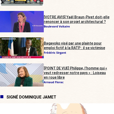
[VOTRE AVIS] Yaël Braun-Pivet doit-elle
renoncer à son projet architectural ?
Boulevard Voltaire
Bagayoko visé par une plainte pour
emploi fictif à la RATP : il se victimise
Frédéric Sirgant
[POINT DE VUE] Philippe, l’homme qui «
veut redresser notre pays » : Loiseau
en roue libre
Arnaud Florac
SIGNÉ DOMINIQUE JAMET