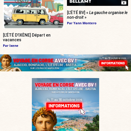
[L’ÉTÉ BV] «
La gauche organise le
non-droit
»
Par
Yann Montero
[L’ÉTÉ D’IXÈNE] Départ en
vacances
Par
Ixene