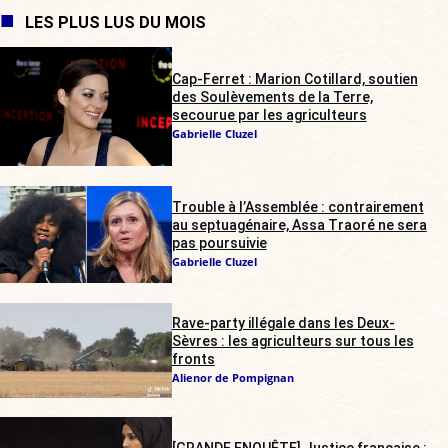
LES PLUS LUS DU MOIS
Cap-Ferret : Marion Cotillard, soutien
des Soulèvements de la Terre,
secourue par les agriculteurs
Gabrielle Cluzel
Trouble à l’Assemblée : contrairement
au septuagénaire, Assa Traoré ne sera
pas poursuivie
Gabrielle Cluzel
Rave-party illégale dans les Deux-
Sèvres : les agriculteurs sur tous les
fronts
Alienor de Pompignan
[GRANDE ENQUÊTE] Justice française :