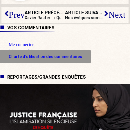
ARTICLE PRÉCÉDENT
ARTICLE SUIVANT
Prev
Next
Xavier Raufer : « Que Grenoble soit à feu et à sang n’est pas une bouleversante nouveauté… »
Nos évêques sont-ils encore les gardiens de la foi chrétienne ?
VOS COMMENTAIRES
Me connecter
M'inscrire à l'espace commentaire
Charte d'utilisation des commentaires
REPORTAGES/GRANDES ENQUÊTES