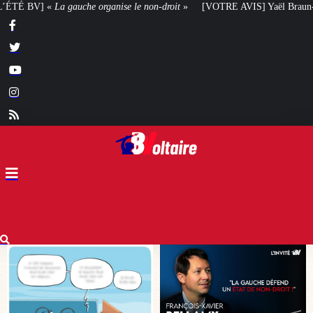
ise le non-droit
»
[VOTRE AVIS] Yaël Braun-Pivet doit-elle renoncer à son 