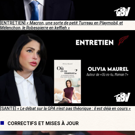
[ENTRETIEN]
« Macron, une sorte de petit Turreau en Playmobil, et
Mélenchon, le Robespierre en keffieh »
[SANTÉ]
« Le débat sur la GPA n’est pas théorique : il est déjà en cours »
CORRECTIFS ET MISES À JOUR