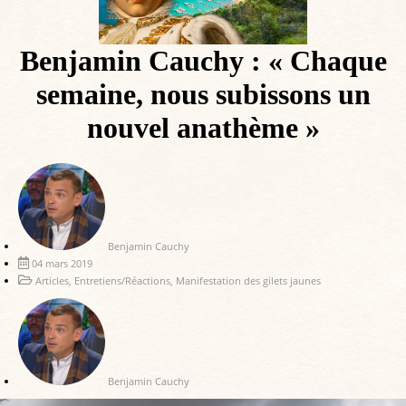
Benjamin Cauchy : « Chaque
semaine, nous subissons un
nouvel anathème »
Benjamin Cauchy
04 mars 2019
Articles
,
Entretiens/Réactions
,
Manifestation des gilets jaunes
Benjamin Cauchy