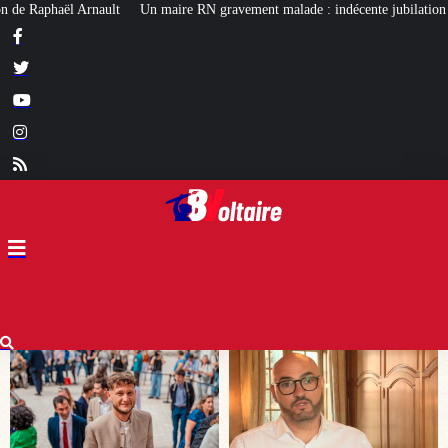
 gravement malade : indécente jubilation chez certains…
Affaire Lyhanna 