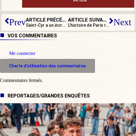
ARTICLE PRÉCÉDENT
ARTICLE SUIVANT
Prev
Next
Saint-Cyr a un incroyable talent : le patriotisme à l’heure de grande écoute
L’histoire de Paris revue et corrigée par Anne Hidalgo
VOS COMMENTAIRES
Me connecter
M'inscrire à l'espace commentaire
Charte d'utilisation des commentaires
Commentaires fermés.
REPORTAGES/GRANDES ENQUÊTES