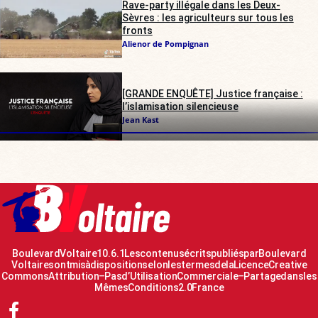
Rave-party illégale dans les Deux-
Sèvres : les agriculteurs sur tous les
fronts
Alienor de Pompignan
[GRANDE ENQUÊTE] Justice française :
l’islamisation silencieuse
Jean Kast
Boulevard Voltaire 10.6.1 Les contenus écrits publiés par Boulevard
Voltaire sont mis à disposition selon les termes de la Licence Creative
Commons Attribution – Pas d’Utilisation Commerciale – Partage dans les
Mêmes Conditions 2.0 France