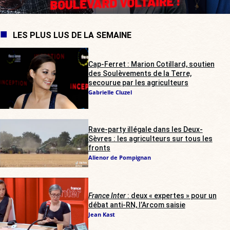
LES PLUS LUS DE LA SEMAINE
Cap-Ferret : Marion Cotillard, soutien
des Soulèvements de la Terre,
secourue par les agriculteurs
Gabrielle Cluzel
Rave-party illégale dans les Deux-
Sèvres : les agriculteurs sur tous les
fronts
Alienor de Pompignan
France Inter
: deux « expertes » pour un
débat anti-RN, l’Arcom saisie
Jean Kast