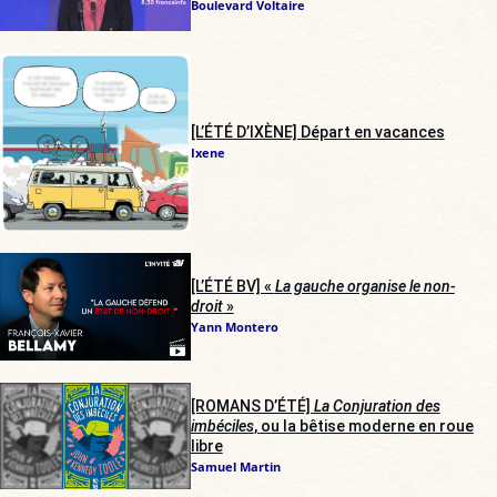
Boulevard Voltaire
[L’ÉTÉ D’IXÈNE] Départ en vacances
Ixene
[L’ÉTÉ BV] «
La gauche organise le non-
droit
»
Yann Montero
[ROMANS D’ÉTÉ]
La Conjuration des
imbéciles
, ou la bêtise moderne en roue
libre
Samuel Martin