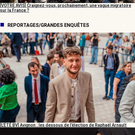
[VOTRE AVIS] Craignez-vous, prochainement, une vague migratoire
sur la France ?
REPORTAGES/GRANDES ENQUÊTES
[L’ÉTÉ BV] Avignon : les dessous de l’élection de Raphaël Arnault