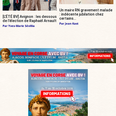
Un maire RN gravement malade
: indécente jubilation chez
[L’ÉTÉ BV] Avignon : les dessous
certains…
de l’élection de Raphaël Arnault
Par
Jean Kast
Par
Yves-Marie Sévillia