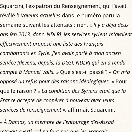
Squarcini, l’ex-patron du Renseignement, qui l’avait
révélé à
Valeurs actuelles
dans le numéro paru la
semaine suivant les attentats : rien.
« Il y a déjà deux
ans [en 2013, donc, NDLR], les services syriens m'avaient
effectivement proposé une liste des Français
combattants en Syrie. J'en avais parlé à mon ancien
service [devenu, depuis, la DGSI, NDLR] qui en a rendu
compte à Manuel Valls. »
Que s'est-il passé ?
« On m'a
opposé un refus pour des raisons idéologiques. »
Pour
quelle raison ?
« La condition des Syriens était que la
France accepte de coopérer à nouveau avec leurs
services de renseignement »
, affirmait Squarcini.
« À Damas, un membre de l’entourage d’el-Assad
m’avait averti : “Il ne faut pas que les Français