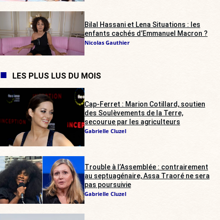
Bilal Hassani et Lena Situations : les
enfants cachés d’Emmanuel Macron ?
Nicolas Gauthier
LES PLUS LUS DU MOIS
Cap-Ferret : Marion Cotillard, soutien
des Soulèvements de la Terre,
secourue par les agriculteurs
Gabrielle Cluzel
Trouble à l’Assemblée : contrairement
au septuagénaire, Assa Traoré ne sera
pas poursuivie
Gabrielle Cluzel