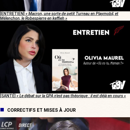
[ENTRETIEN]
« Macron, une sorte de petit Turreau en Playmobil, et
Mélenchon, le Robespierre en keffieh »
[SANTÉ]
« Le débat sur la GPA n’est pas théorique : il est déjà en cours »
CORRECTIFS ET MISES À JOUR