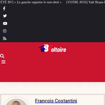
ganise le non-droit
»
[VOTRE AVIS] Yaël Braun-Pivet doit-elle renoncer à s
François Costantini