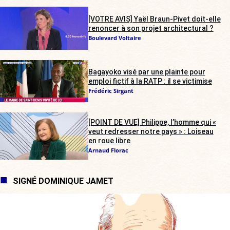
[VOTRE AVIS] Yaël Braun-Pivet doit-elle
renoncer à son projet architectural ?
Boulevard Voltaire
Bagayoko visé par une plainte pour
emploi fictif à la RATP : il se victimise
Frédéric Sirgant
[POINT DE VUE] Philippe, l’homme qui «
veut redresser notre pays » : Loiseau
en roue libre
Arnaud Florac
SIGNÉ DOMINIQUE JAMET