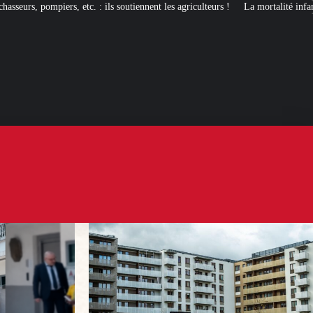
s soutiennent les agriculteurs !
La mortalité infantile : une misère bien franç