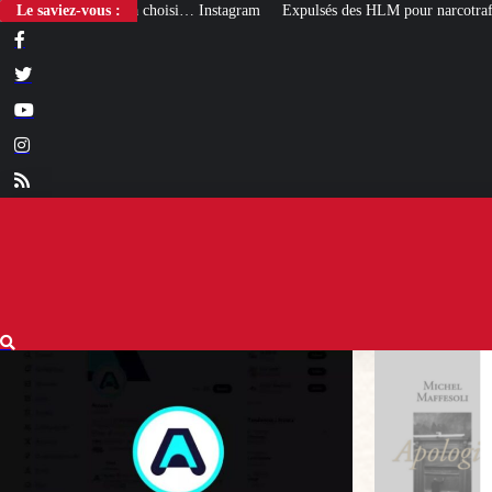
Le saviez-vous :
Expulsés des HLM pour narcotrafic, peuvent-ils obtenir un n