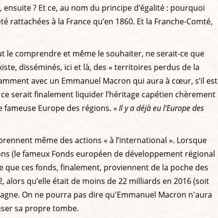
 ensuite ? Et ce, au nom du principe d’égalité : pourquoi
été rattachées à la France qu’en 1860. Et la Franche-Comté,
peut le comprendre et même le souhaiter, ne serait-ce que
te, disséminés, ici et là, des « territoires perdus de la
otamment avec un Emmanuel Macron qui aura à cœur, s’il est
, ce serait finalement liquider l’héritage capétien chèrement
ette fameuse Europe des régions.
« Il y a déjà eu l’Europe des
eprennent même des actions « à l’international ». Lorsque
ons (le fameux Fonds européen de développement régional
me que ces fonds, finalement, proviennent de la poche des
 alors qu’elle était de moins de 22 milliards en 2016 (soit
llemagne. On ne pourra pas dire qu'Emmanuel Macron n'aura
user sa propre tombe.