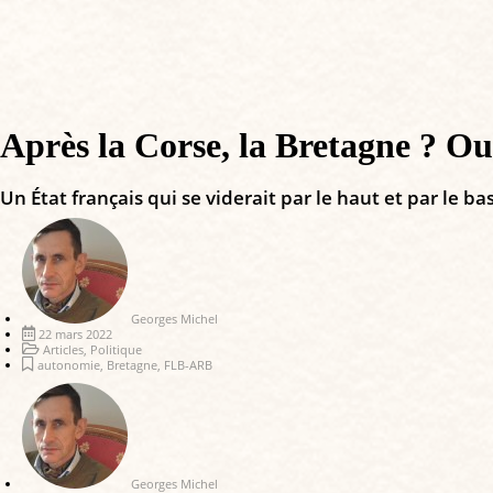
Après la Corse, la Bretagne ? Ou
Un État français qui se viderait par le haut et par le ba
Georges Michel
22 mars 2022
Articles
,
Politique
autonomie
,
Bretagne
,
FLB-ARB
Georges Michel