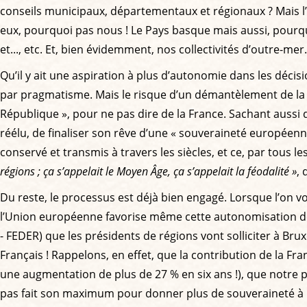
conseils municipaux, départementaux et régionaux ? Mais l’o
eux, pourquoi pas nous ! Le Pays basque mais aussi, pourquo
et..., etc. Et, bien évidemment, nos collectivités d’outre-mer.
Qu’il y ait une aspiration à plus d’autonomie dans les décis
par pragmatisme. Mais le risque d’un démantèlement de la Fran
République », pour ne pas dire de la France. Sachant auss
réélu, de finaliser son rêve d’une « souveraineté européenne 
conservé et transmis à travers les siècles, et ce, par tous 
régions ; ça s’appelait le Moyen Âge, ça s’appelait la féodalité »
,
Du reste, le processus est déjà bien engagé. Lorsque l’on v
l’Union européenne favorise même cette autonomisation d
- FEDER) que les présidents de régions vont solliciter à B
Français ! Rappelons, en effet, que la contribution de la Fra
une augmentation de plus de 27 % en six ans !), que notre
pas fait son maximum pour donner plus de souveraineté à 