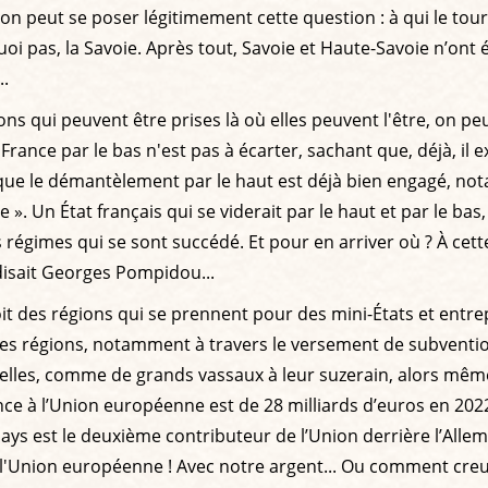
n peut se poser légitimement cette question : à qui le tour,
i pas, la Savoie. Après tout, Savoie et Haute-Savoie n’ont 
..
ions qui peuvent être prises là où elles peuvent l'être, on 
ce par le bas n'est pas à écarter, sachant que, déjà, il exis
i que le démantèlement par le haut est déjà bien engagé, n
». Un État français qui se viderait par le haut et par le bas
les régimes qui se sont succédé. Et pour en arriver où ? À c
 disait Georges Pompidou...
oit des régions qui se prennent pour des mini-États et entr
es régions, notamment à travers le versement de subventi
ruxelles, comme de grands vassaux à leur suzerain, alors mê
nce à l’Union européenne est de 28 milliards d’euros en 2022,
 pays est le deuxième contributeur de l’Union derrière l’A
l'Union européenne ! Avec notre argent... Ou comment cre