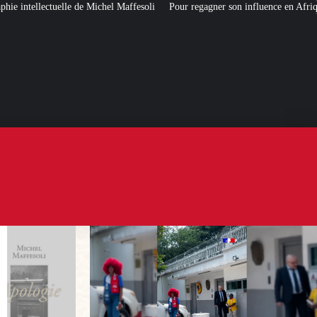
 Maffesoli
Pour regagner son influence en Afrique, le Quai d’Orsay a chois