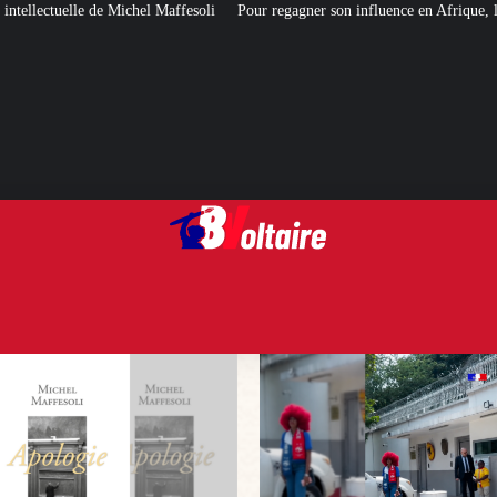
ffesoli
Pour regagner son influence en Afrique, le Quai d’Orsay a choisi…