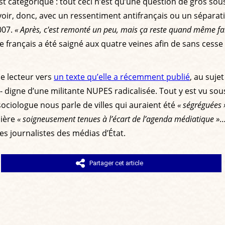
st catégorique : tout ceci n’est qu’une question de gros sou
 voir, donc, avec un ressentiment antifrançais ou un séparat
007.
« Après, c'est remonté un peu, mais ça reste quand même fai
le français a été saigné aux quatre veines afin de sans ces
le lecteur vers
un texte qu’elle a récemment publié
, au suje
e - digne d’une militante NUPES radicalisée. Tout y est vu 
 sociologue nous parle de villes qui auraient été
« ségréguées 
cière
« soigneusement tenues à l’écart de l’agenda médiatique »
…
s journalistes des médias d’État.
Partager cet article