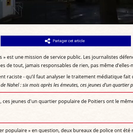
Partager cet article
rs » est une mission de service public. Les journalistes déf
mes de tout, jamais responsables de rien, pas même d’elles
nt raciste - qu’il faut analyser le traitement médiatique fait 
 de Nahel : six mois après les émeutes, ces jeunes d'un quartier
, ces jeunes d'un quartier populaire de Poitiers ont le mê
tier populaire » en question, deux bureaux de police ont été r