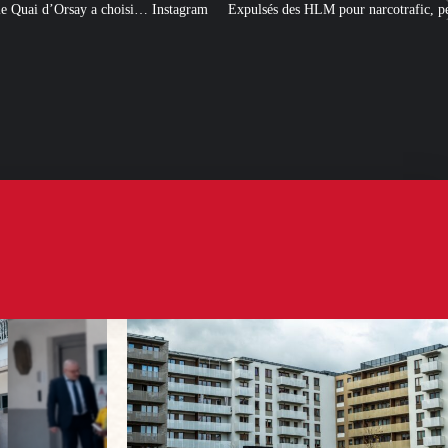
 Instagram
Expulsés des HLM pour narcotrafic, peuvent-ils obtenir un nouve