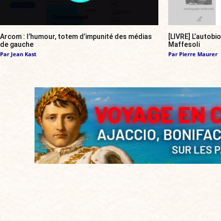
Arcom : l’humour, totem d’impunité des médias
[LIVRE] L’autobi
de gauche
Maffesoli
Par
Jean Kast
Par
Pierre Maurer