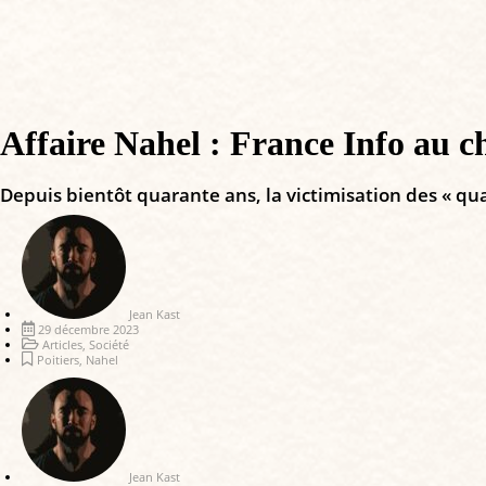
Affaire Nahel : France Info au c
Depuis bientôt quarante ans, la victimisation des « qua
Jean Kast
29 décembre 2023
Articles
,
Société
Poitiers
,
Nahel
Jean Kast