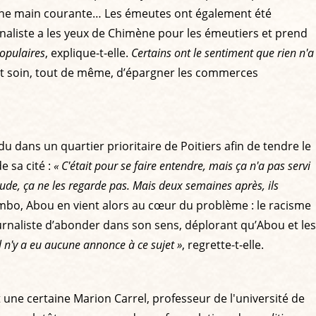
une main courante… Les émeutes ont également été
rnaliste a les yeux de Chimène pour les émeutiers et prend
populaires
, explique-t-elle.
Certains ont le sentiment que rien n'a
nant soin, tout de même, d’épargner les commerces
du dans un quartier prioritaire de Poitiers afin de tendre le
 sa cité :
« C'était pour se faire entendre, mais ça n'a pas servi
ude, ça ne les regarde pas. Mais deux semaines après, ils
o, Abou en vient alors au cœur du problème : le racisme
urnaliste d’abonder dans son sens, déplorant qu’Abou et les
Il n'y a eu aucune annonce à ce sujet »
, regrette-t-elle.
t une certaine Marion Carrel, professeur de l'université de