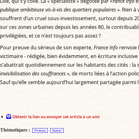
Lille, qui s’y colle. La « spécialiste » dégotée par
France Info
e
publique ambitieuse vis-à-vis des quartiers populaires »
. Rien à
souffrent d’un cruel sous-investissement, surtout depuis 2
sur ces zones urbaines depuis les années 80, le contribuab
privilégiées, et ce n’est toujours pas assez ?
Pour preuve du sérieux de son experte,
France Info
renvoie 
victimaire - rédigée, bien évidemment, en écriture inclusiv
s’abattrait quotidiennement sur les habitants des cités : la
invisibilisation des souffrances »
, de morts liées à l’action poli
Sauf qu’elle semble aujourd’hui largement partagée parmi le
Obtenir le lien ou envoyer cet article à un ami
Thématiques :
Poitiers
Nahel