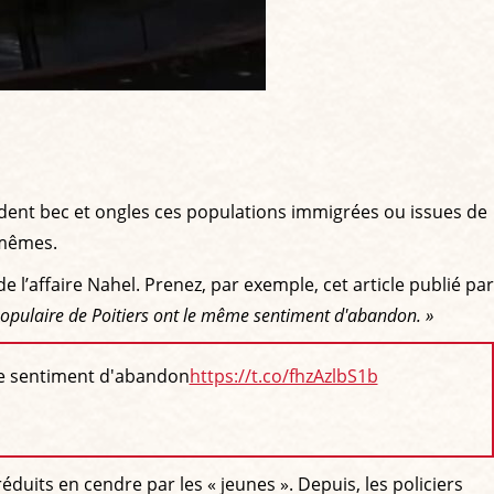
endent bec et ongles ces populations immigrées ou issues de
-mêmes.
de l’affaire Nahel. Prenez, par exemple, cet article publié par
 populaire de Poitiers ont le même sentiment d'abandon. »
me sentiment d'abandon
https://t.co/fhzAzlbS1b
éduits en cendre par les « jeunes ». Depuis, les policiers