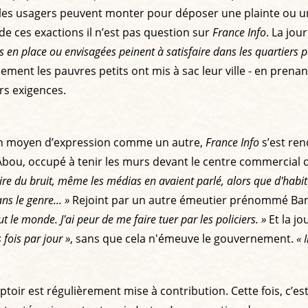
les usagers peuvent monter pour déposer une plainte ou 
de ces exactions il n’est pas question sur
France Info
. La jou
en place ou envisagées peinent à satisfaire dans les quartiers 
ement les pauvres petits ont mis à sac leur ville - en pre
rs exigences.
 un moyen d’expression comme un autre,
France Info
s’est ren
bou, occupé à tenir les murs devant le centre commercial de
e du bruit, même les médias en avaient parlé, alors que d'habit
ns le genre... »
Rejoint par un autre émeutier prénommé Bamb
t le monde. J'ai peur de me faire tuer par les policiers. »
Et la jo
 fois par jour »
, sans que cela n'émeuve le gouvernement.
« 
toir est régulièrement mise à contribution. Cette fois, c’es