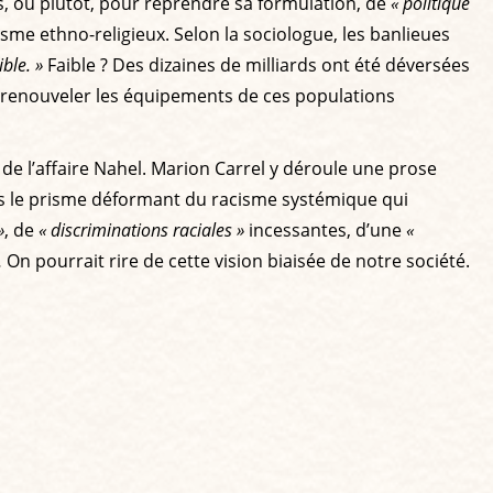
s, ou plutôt, pour reprendre sa formulation, de
« politique
isme ethno-religieux. Selon la sociologue, les banlieues
ble. »
Faible ? Des dizaines de milliards ont été déversées
se renouveler les équipements de ces populations
t de l’affaire Nahel. Marion Carrel y déroule une prose
sous le prisme déformant du racisme systémique qui
»
, de
« discriminations raciales »
incessantes, d’une
«
 On pourrait rire de cette vision biaisée de notre société.