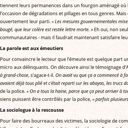
tiennent leurs permanences dans un fourgon aménagé où 
l’occasion de dégradations et pillages en tous genres. Mais 
ouvertement leur parti.
« Les mesures gouvernementales mises 
bougé, que leur colère est restée lettre morte. »
Eh oui, non seul
communautaires - mais il faudrait maintenant satisfaire leu
La parole est aux émeutiers
Pour convaincre le lecteur que l’émeute est quelque part
micro aux délinquants. On découvre ainsi le témoignage d’A
à grand-chose
, s’agace-t-il.
On avait vu que ça a commencé à fair
avaient déjà tous plié et c'était reparti sur les abayas, les trucs da
de la police.
« On a tous la haine, parce que ça peut arriver à tou
siens puissent être contrôlés par la police,
« parfois plusieurs
La sociologue à la rescousse
Pour faire des bourreaux des victimes, la sociologie de comp