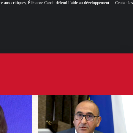
it défend l’aide au développement
Ceuta : les
« ingérences étrangères »
pour 