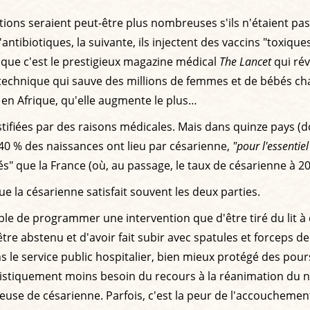
ons seraient peut-être plus nombreuses s'ils n'étaient pas
biotiques, la suivante, ils injectent des vaccins "toxiques", l
isque c'est le prestigieux magazine médical
The Lancet
qui rév
echnique qui sauve des millions de femmes et de bébés ch
en Afrique, qu'elle augmente le plus…
ifiées par des raisons médicales. Mais dans quinze pays (don
 de 40 % des naissances ont lieu par césarienne,
"pour l'essenti
s" que la France (où, au passage, le taux de césarienne à 20
e la césarienne satisfait souvent les deux parties.
le de programmer une intervention que d'être tiré du lit à 
 être abstenu et d'avoir fait subir avec spatules et forceps 
s le service public hospitalier, bien mieux protégé des pour
atistiquement moins besoin du recours à la réanimation du
se de césarienne. Parfois, c'est la peur de l'accouchement