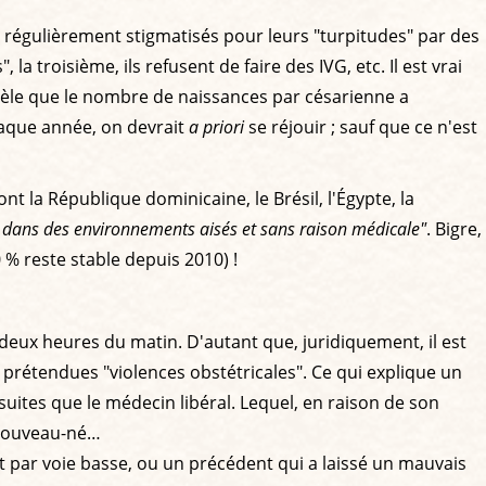
 régulièrement stigmatisés pour leurs "turpitudes" par des
a troisième, ils refusent de faire des IVG, etc. Il est vrai
èle que le nombre de naissances par césarienne a
aque année, on devrait
a priori
se réjouir ; sauf que ce n'est
t la République dominicaine, le Brésil, l'Égypte, la
el dans des environnements aisés et sans raison médicale"
. Bigre,
 % reste stable depuis 2010) !
deux heures du matin. D'autant que, juridiquement, il est
de prétendues "violences obstétricales". Ce qui explique un
suites que le médecin libéral. Lequel, en raison de son
 nouveau-né…
 par voie basse, ou un précédent qui a laissé un mauvais