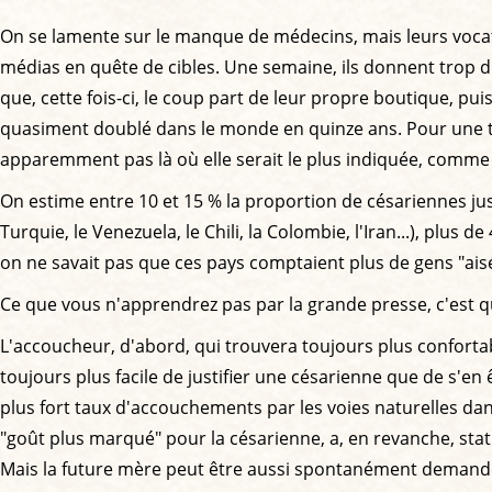
On se lamente sur le manque de médecins, mais leurs vocati
médias en quête de cibles. Une semaine, ils donnent trop d'anti
que, cette fois-ci, le coup part de leur propre boutique, pu
quasiment doublé dans le monde en quinze ans. Pour une t
apparemment pas là où elle serait le plus indiquée, comme 
On estime entre 10 et 15 % la proportion de césariennes just
Turquie, le Venezuela, le Chili, la Colombie, l'Iran...), plus
on ne savait pas que ces pays comptaient plus de gens "aisé
Ce que vous n'apprendrez pas par la grande presse, c'est qu
L'accoucheur, d'abord, qui trouvera toujours plus confortab
toujours plus facile de justifier une césarienne que de s'en
plus fort taux d'accouchements par les voies naturelles dan
"goût plus marqué" pour la césarienne, a, en revanche, st
Mais la future mère peut être aussi spontanément demandeu