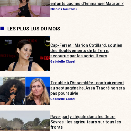
enfants cachés d’Emmanuel Macron ?
Nicolas Gauthier
LES PLUS LUS DU MOIS
Cap-Ferret : Marion Cotillard, soutien
des Soulèvements de la Terre,
secourue par les agriculteurs
Gabrielle Cluzel
Trouble à l’Assemblée : contrairement
au septuagénaire, Assa Traoré ne sera
pas poursuivie
Gabrielle Cluzel
Rave-party illégale dans les Deux-
Sèvres : les agriculteurs sur tous les
fronts