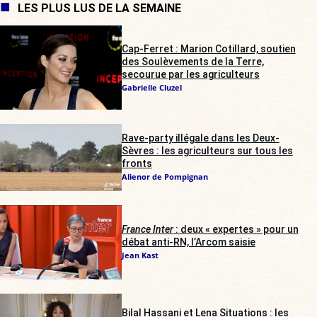
LES PLUS LUS DE LA SEMAINE
Cap-Ferret : Marion Cotillard, soutien
des Soulèvements de la Terre,
secourue par les agriculteurs
Gabrielle Cluzel
Rave-party illégale dans les Deux-
Sèvres : les agriculteurs sur tous les
fronts
Alienor de Pompignan
France Inter
: deux « expertes » pour un
débat anti-RN, l’Arcom saisie
Jean Kast
Bilal Hassani et Lena Situations : les