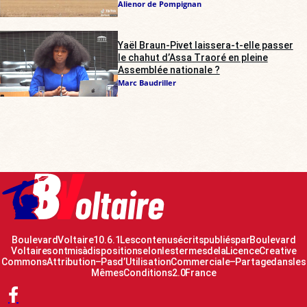
Alienor de Pompignan
Yaël Braun-Pivet laissera-t-elle passer
le chahut d’Assa Traoré en pleine
Assemblée nationale ?
Marc Baudriller
Boulevard Voltaire 10.6.1 Les contenus écrits publiés par Boulevard
Voltaire sont mis à disposition selon les termes de la Licence Creative
Commons Attribution – Pas d’Utilisation Commerciale – Partage dans les
Mêmes Conditions 2.0 France