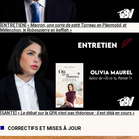
[ENTRETIEN]
« Macron, une sorte de petit Turreau en Playmobil, et
Mélenchon, le Robespierre en keffieh »
[SANTÉ]
« Le débat sur la GPA n’est pas théorique : il est déjà en cours »
CORRECTIFS ET MISES À JOUR