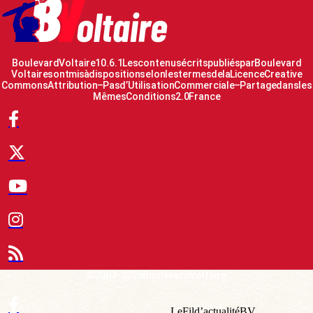
Boulevard Voltaire 10.6.1 Les contenus écrits publiés par Boulevard
Voltaire sont mis à disposition selon les termes de la Licence Creative
Commons Attribution – Pas d’Utilisation Commerciale – Partage dans les
Mêmes Conditions 2.0 France
© 2007-2026 Boulevard Voltaire
Le Fil d’actualité BV