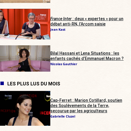
France Inter
: deux « expertes » pour un
débat anti-RN, l’Arcom saisie
Jean Kast
Bilal Hassani et Lena Situations : les
enfants cachés d’Emmanuel Macron ?
Nicolas Gauthier
LES PLUS LUS DU MOIS
Cap-Ferret : Marion Cotillard, soutien
des Soulèvements de la Terre,
secourue par les agriculteurs
Gabrielle Cluzel