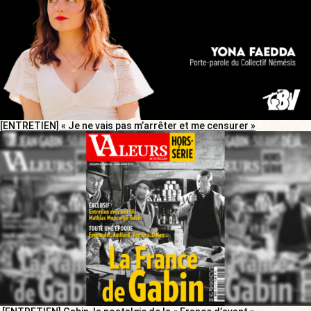
[ENTRETIEN] « Je ne vais pas m’arrêter et me censurer »