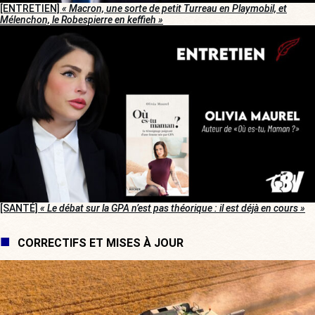
[ENTRETIEN]
« Macron, une sorte de petit Turreau en Playmobil, et
Mélenchon, le Robespierre en keffieh »
[SANTÉ]
« Le débat sur la GPA n’est pas théorique : il est déjà en cours »
CORRECTIFS ET MISES À JOUR