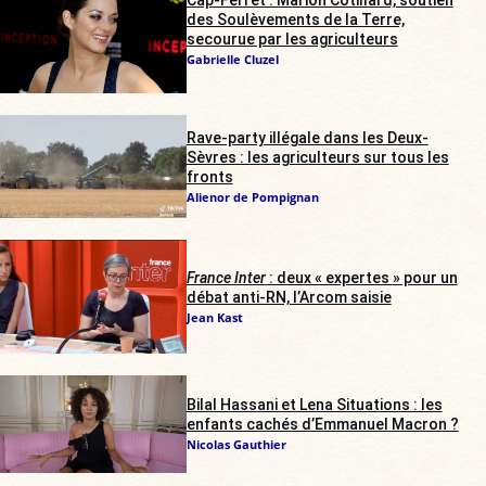
Cap-Ferret : Marion Cotillard, soutien
des Soulèvements de la Terre,
secourue par les agriculteurs
Gabrielle Cluzel
Rave-party illégale dans les Deux-
Sèvres : les agriculteurs sur tous les
fronts
Alienor de Pompignan
France Inter
: deux « expertes » pour un
débat anti-RN, l’Arcom saisie
Jean Kast
Bilal Hassani et Lena Situations : les
enfants cachés d’Emmanuel Macron ?
Nicolas Gauthier