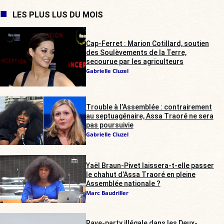
LES PLUS LUS DU MOIS
Cap-Ferret : Marion Cotillard, soutien
des Soulèvements de la Terre,
secourue par les agriculteurs
Gabrielle Cluzel
Trouble à l’Assemblée : contrairement
au septuagénaire, Assa Traoré ne sera
pas poursuivie
Gabrielle Cluzel
Yaël Braun-Pivet laissera-t-elle passer
le chahut d’Assa Traoré en pleine
Assemblée nationale ?
Marc Baudriller
Rave-party illégale dans les Deux-