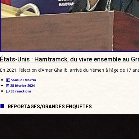
États-Unis : Hamtramck, du vivre ensemble au 
En 2021, l’élection d’Amer Ghalib, arrivé du Yémen à l’âge de 17 ans
Samuel Martin
28 février 2024
33 réactions
REPORTAGES/GRANDES ENQUÊTES