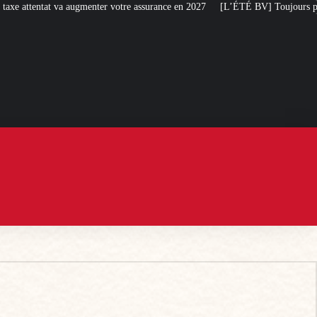
surance en 2027
[L’ÉTÉ BV] Toujours plus de taxes : la France s’attaque dés