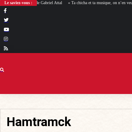
Le saviez-vous :
« Ta chicha et ta musique, on n’en veut pas » : la mairie RN d’Agde face à 
Hamtramck