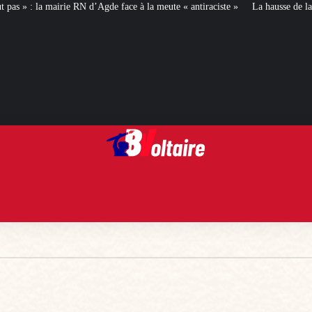
la meute « antiraciste »
La hausse de la taxe attentat va augmenter votre as