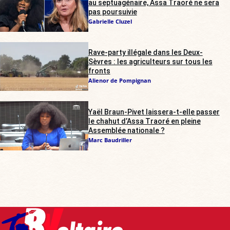
au septuagénaire, Assa Traoré ne sera
pas poursuivie
Gabrielle Cluzel
Rave-party illégale dans les Deux-
Sèvres : les agriculteurs sur tous les
fronts
Alienor de Pompignan
Yaël Braun-Pivet laissera-t-elle passer
le chahut d’Assa Traoré en pleine
Assemblée nationale ?
Marc Baudriller