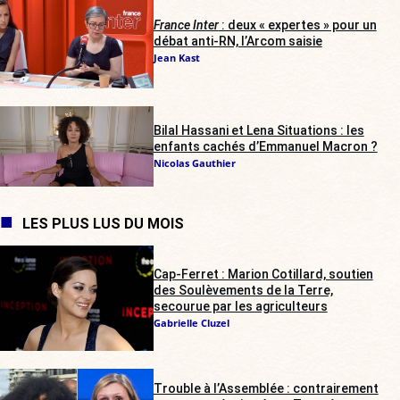
France Inter
: deux « expertes » pour un
débat anti-RN, l’Arcom saisie
Jean Kast
Bilal Hassani et Lena Situations : les
enfants cachés d’Emmanuel Macron ?
Nicolas Gauthier
LES PLUS LUS DU MOIS
Cap-Ferret : Marion Cotillard, soutien
des Soulèvements de la Terre,
secourue par les agriculteurs
Gabrielle Cluzel
Trouble à l’Assemblée : contrairement