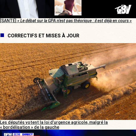
[SANTÉ]
« Le débat sur la GPA n’est pas théorique : il est déjà en cours »
CORRECTIFS ET MISES À JOUR
Les députés votent la loi d’urgence agricole, malgré la
« bordélisation » de la gauche