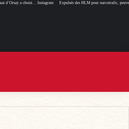
stagram
Expulsés des HLM pour narcotrafic, peuvent-ils obtenir un nouveau 