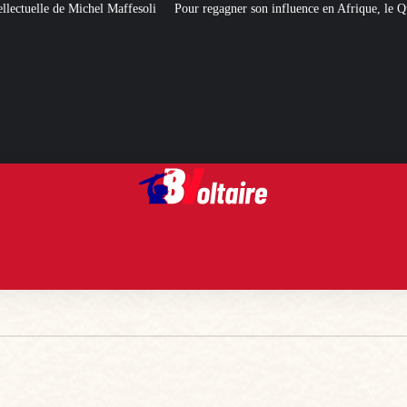
esoli
Pour regagner son influence en Afrique, le Quai d’Orsay a choisi… In