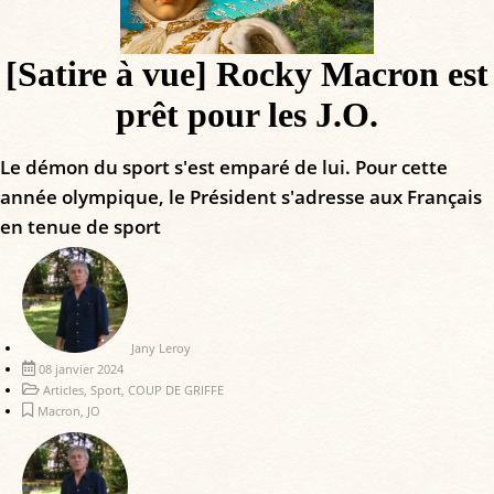
[Satire à vue] Rocky Macron est
prêt pour les J.O.
Le démon du sport s'est emparé de lui. Pour cette
année olympique, le Président s'adresse aux Français
en tenue de sport
Jany Leroy
08 janvier 2024
Articles
,
Sport
,
COUP DE GRIFFE
Macron
,
JO