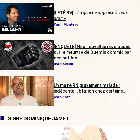
[L’ÉTÉ BV] «
La gauche organise le non-
droit
»
Yann Montero
[ENQUÊTE] Nos nouvelles révélations
sur le meurtre de Quentin commis par
des antifas
Jean Bexon
Un maire RN gravement malade :
indécente jubilation chez certains…
Jean Kast
SIGNÉ DOMINIQUE JAMET