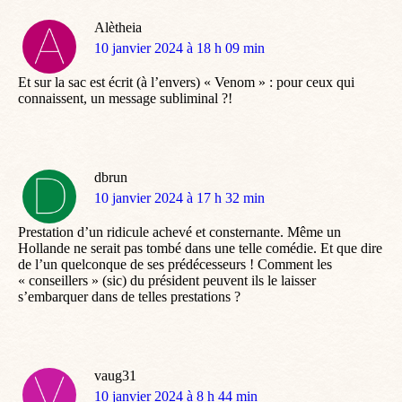
Alètheia
dit
10 janvier 2024 à 18 h 09 min
:
Et sur la sac est écrit (à l’envers) « Venom » : pour ceux qui
connaissent, un message subliminal ?!
dbrun
dit
10 janvier 2024 à 17 h 32 min
:
Prestation d’un ridicule achevé et consternante. Même un
Hollande ne serait pas tombé dans une telle comédie. Et que dire
de l’un quelconque de ses prédécesseurs ! Comment les
« conseillers » (sic) du président peuvent ils le laisser
s’embarquer dans de telles prestations ?
vaug31
dit
10 janvier 2024 à 8 h 44 min