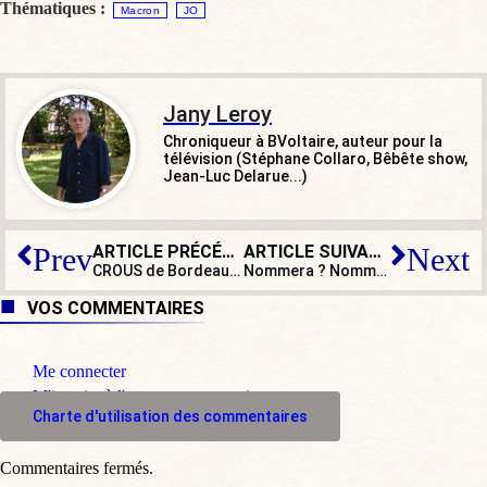
Thématiques :
Macron
JO
Jany Leroy
Chroniqueur à BVoltaire, auteur pour la
télévision (Stéphane Collaro, Bêbête show,
Jean-Luc Delarue...)
ARTICLE PRÉCÉDENT
ARTICLE SUIVANT
Prev
Next
CROUS de Bordeaux : la préférence étrangère en matière de logement étudiant
Nommera ? Nommera pas ? Nommera quand ? Remaniement, le sketch !
VOS COMMENTAIRES
Me connecter
M'inscrire à l'espace commentaire
Charte d'utilisation des commentaires
Commentaires fermés.