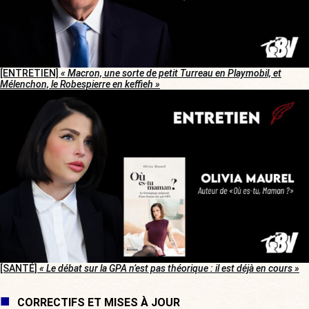
[ENTRETIEN]
« Macron, une sorte de petit Turreau en Playmobil, et
Mélenchon, le Robespierre en keffieh »
[SANTÉ]
« Le débat sur la GPA n’est pas théorique : il est déjà en cours »
CORRECTIFS ET MISES À JOUR