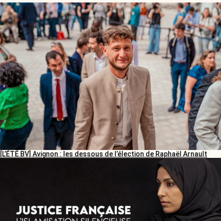
[L’ÉTÉ BV] Avignon : les dessous de l’élection de Raphaël Arnault