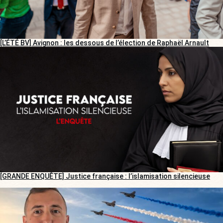
[L’ÉTÉ BV] Avignon : les dessous de l’élection de Raphaël Arnault
[GRANDE ENQUÊTE] Justice française : l’islamisation silencieuse