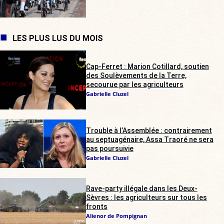
LES PLUS LUS DU MOIS
Cap-Ferret : Marion Cotillard, soutien
des Soulèvements de la Terre,
secourue par les agriculteurs
Gabrielle Cluzel
Trouble à l’Assemblée : contrairement
au septuagénaire, Assa Traoré ne sera
pas poursuivie
Gabrielle Cluzel
Rave-party illégale dans les Deux-
Sèvres : les agriculteurs sur tous les
fronts
Alienor de Pompignan