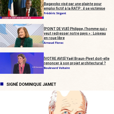
Bagayoko visé par une plainte pour
emploi fictif à la RATP : il se victimise
Frédéric Sirgant
[POINT DE VUE] Philippe, l’homme qui «
veut redresser notre pays » : Loiseau
en roue libre
Arnaud Florac
[VOTRE AVIS] Yaël Braun-Pivet doit-elle
renoncer à son projet architectural ?
Boulevard Voltaire
SIGNÉ DOMINIQUE JAMET