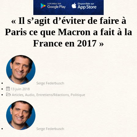
« Il s’agit d’éviter de faire à
Paris ce que Macron a fait à la
France en 2017 »
Serge Federbusch
13 juin 2018
Articles
,
Audio
,
Entretiens/Réactions
,
Politique
Serge Federbusch