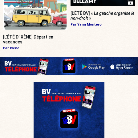
[L’ÉTÉ BV] «
La gauche organise le
non-droit
»
Par
Yann Montero
[L’ÉTÉ D’IXÈNE] Départ en
vacances
Par
Ixene