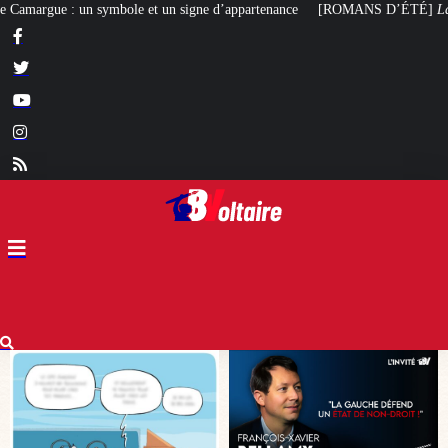
ne d’appartenance
[ROMANS D’ÉTÉ]
La Conjuration des Imbéciles
, ou la