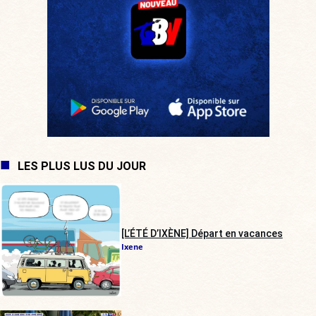
LES PLUS LUS DU JOUR
[L’ÉTÉ D’IXÈNE] Départ en vacances
Ixene