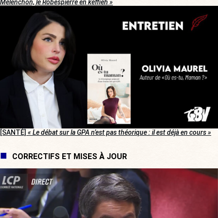
Mélenchon, le Robespierre en keffieh »
[SANTÉ]
« Le débat sur la GPA n’est pas théorique : il est déjà en cours »
CORRECTIFS ET MISES À JOUR