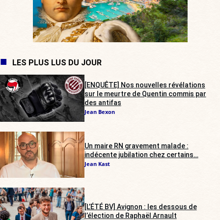
LES PLUS LUS DU JOUR
[ENQUÊTE] Nos nouvelles révélations
sur le meurtre de Quentin commis par
des antifas
Jean Bexon
Un maire RN gravement malade :
indécente jubilation chez certains…
Jean Kast
[L’ÉTÉ BV] Avignon : les dessous de
l’élection de Raphaël Arnault