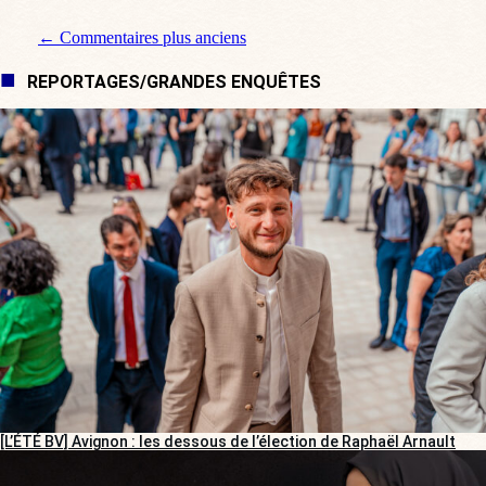
Navigation de commentaire
← Commentaires plus anciens
REPORTAGES/GRANDES ENQUÊTES
[L’ÉTÉ BV] Avignon : les dessous de l’élection de Raphaël Arnault