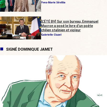
Yves-Marie Sévillia
[L’ÉTÉ BV] Sur son bureau, Emmanuel
Macron a posé le livre d’un poète
chilien stalinien et violeur
Gabrielle Cluzel
SIGNÉ DOMINIQUE JAMET