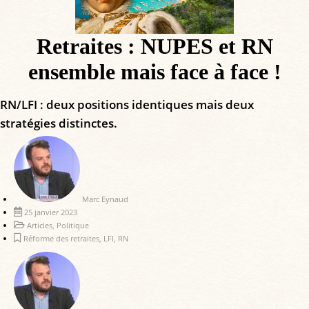
Retraites : NUPES et RN
ensemble mais face à face !
RN/LFI : deux positions identiques mais deux
stratégies distinctes.
Marc Eynaud
25 janvier 2023
Articles
,
Politique
Réforme des retraites
,
LFI
,
RN