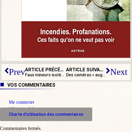
ARTICLE PRÉCÉDENT
ARTICLE SUIVANT
Prev
Next
Faux mineurs isolés : une énième faillite de l’État
Des caméras « augmentées » pour la sécurité des JO : souriez, vous êtes filmés
VOS COMMENTAIRES
Me connecter
M'inscrire à l'espace commentaire
Charte d'utilisation des commentaires
Commentaires fermés.