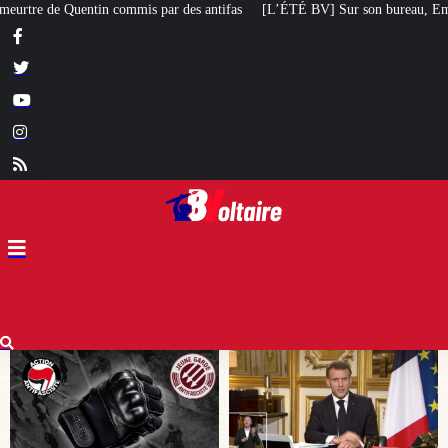
tifas
[L’ÉTÉ BV] Sur son bureau, Emmanuel Macron a posé le livre d’un poè