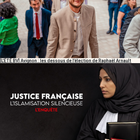
[L’ÉTÉ BV] Avignon : les dessous de l’élection de Raphaël Arnault