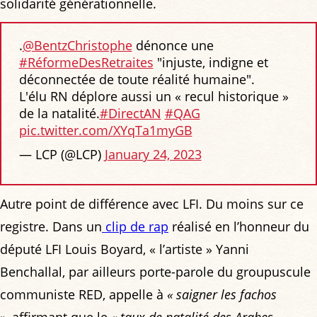
solidarité générationnelle.
.
@BentzChristophe
dénonce une
#RéformeDesRetraites
"injuste, indigne et
déconnectée de toute réalité humaine".
L'élu RN déplore aussi un « recul historique »
de la natalité.
#DirectAN
#QAG
pic.twitter.com/XYqTa1myGB
— LCP (@LCP)
January 24, 2023
Autre point de différence avec LFI. Du moins sur ce
registre. Dans un
clip de rap
réalisé en l’honneur du
député LFI Louis Boyard, « l’artiste » Yanni
Benchallal, par ailleurs porte-parole du groupuscule
communiste RED, appelle à
« saigner les fachos
»
, affirmant que le
« taux de natalité des Arabes