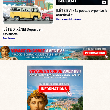
[L’ÉTÉ BV] «
La gauche organise le
non-droit
»
Par
Yann Montero
[L’ÉTÉ D’IXÈNE] Départ en
vacances
Par
Ixene