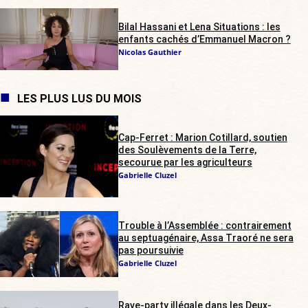
Bilal Hassani et Lena Situations : les
enfants cachés d’Emmanuel Macron ?
Nicolas Gauthier
LES PLUS LUS DU MOIS
Cap-Ferret : Marion Cotillard, soutien
des Soulèvements de la Terre,
secourue par les agriculteurs
Gabrielle Cluzel
Trouble à l’Assemblée : contrairement
au septuagénaire, Assa Traoré ne sera
pas poursuivie
Gabrielle Cluzel
Rave-party illégale dans les Deux-