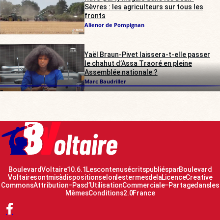
Sèvres : les agriculteurs sur tous les
fronts
Alienor de Pompignan
Yaël Braun-Pivet laissera-t-elle passer
le chahut d’Assa Traoré en pleine
Assemblée nationale ?
Marc Baudriller
Boulevard Voltaire 10.6.1 Les contenus écrits publiés par Boulevard
Voltaire sont mis à disposition selon les termes de la Licence Creative
Commons Attribution – Pas d’Utilisation Commerciale – Partage dans les
Mêmes Conditions 2.0 France