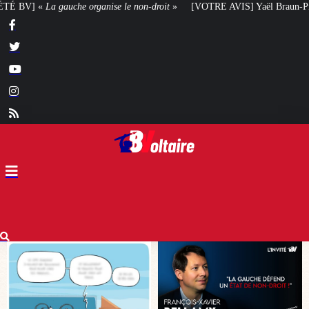
n-droit
»
[VOTRE AVIS] Yaël Braun-Pivet doit-elle renoncer à son projet arc