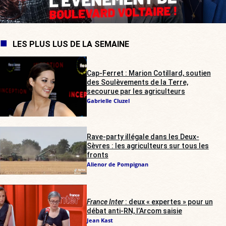
LES PLUS LUS DE LA SEMAINE
Cap-Ferret : Marion Cotillard, soutien
des Soulèvements de la Terre,
secourue par les agriculteurs
Gabrielle Cluzel
Rave-party illégale dans les Deux-
Sèvres : les agriculteurs sur tous les
fronts
Alienor de Pompignan
France Inter
: deux « expertes » pour un
débat anti-RN, l’Arcom saisie
Jean Kast