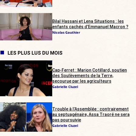
Bilal Hassani et Lena Situations : les
enfants cachés d’Emmanuel Macron ?
Nicolas Gauthier
LES PLUS LUS DU MOIS
Cap-Ferret : Marion Cotillard, soutien
des Soulèvements de la Terre,
secourue par les agriculteurs
Gabrielle Cluzel
Trouble à l’Assemblée : contrairement
au septuagénaire, Assa Traoré ne sera
pas poursuivie
Gabrielle Cluzel