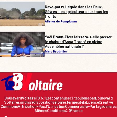
Rave-party illégale dans les Deux-
Sèvres : les agriculteurs sur tous les
fronts
Alienor de Pompignan
Yaël Braun-Pivet laissera-t-elle passer
le chahut d’Assa Traoré en pleine
Assemblée nationale ?
Marc Baudriller
Boulevard Voltaire 10.6.1 Les contenus écrits publiés par Boulevard
Voltaire sont mis à disposition selon les termes de la Licence Creative
Commons Attribution – Pas d’Utilisation Commerciale – Partage dans les
Mêmes Conditions 2.0 France