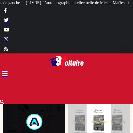
aphie intellectuelle de Michel Maffesoli
Pour regagner son influence en Af