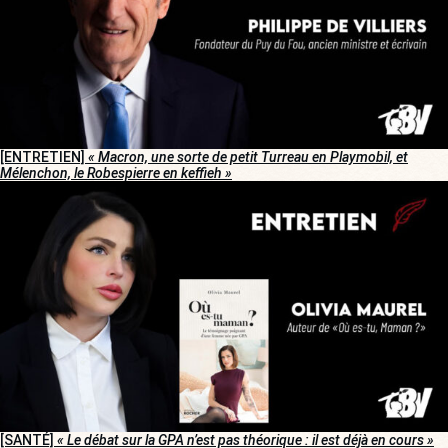
[ENTRETIEN]
« Macron, une sorte de petit Turreau en Playmobil, et
Mélenchon, le Robespierre en keffieh »
[SANTÉ]
« Le débat sur la GPA n’est pas théorique : il est déjà en cours »