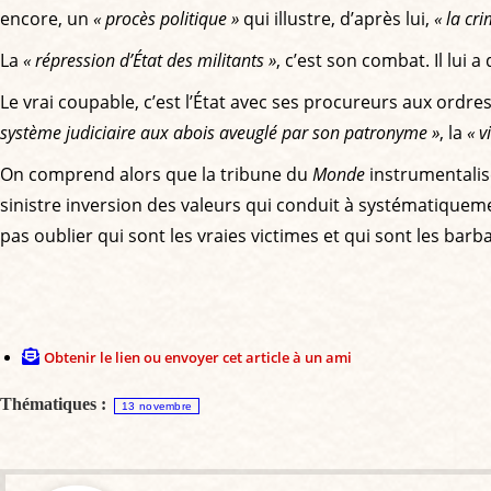
encore, un
« procès politique »
qui illustre, d’après lui,
« la cr
La
« répression d’État des militants »
, c’est son combat. Il lui a 
Le vrai coupable, c’est l’État avec ses procureurs aux ordre
système judiciaire aux abois aveuglé par son patronyme »
, la
« v
On comprend alors que la tribune du
Monde
instrumentalise
sinistre inversion des valeurs qui conduit à systématiqueme
pas oublier qui sont les vraies victimes et qui sont les bar
Obtenir le lien ou envoyer cet article à un ami
Thématiques :
13 novembre