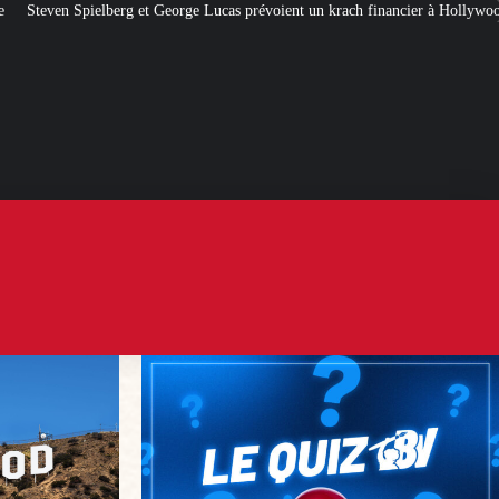
George Lucas prévoient un krach financier à Hollywood
[QUIZ] Citations poli