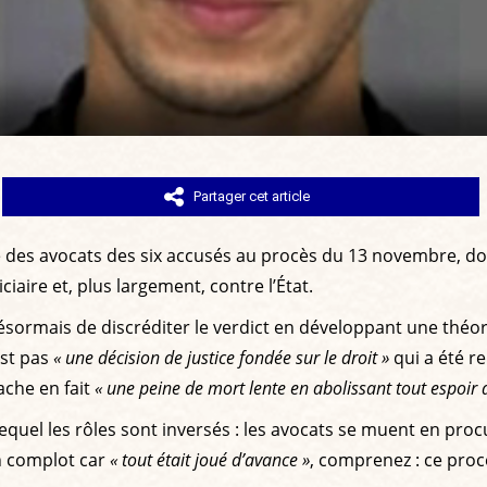
Partager cet article
 des avocats des six accusés au procès du 13 novembre, dont
ciaire et, plus largement, contre l’État.
désormais de discréditer le verdict en développant une théor
est pas
« une décision de justice fondée sur le droit »
qui a été 
ache en fait
« une peine de mort lente en abolissant tout espoir d
uel les rôles sont inversés : les avocats se muent en procu
n complot car
« tout était joué d’avance »
, comprenez : ce proc