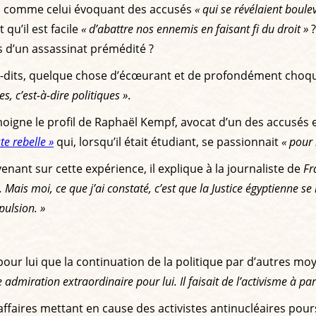
, comme celui évoquant des accusés
« qui se révélaient boulev
qu’il est facile
« d’abattre nos ennemis en faisant fi du droit »
?
es d’un assassinat prémédité ?
on-dits, quelque chose d’écœurant et de profondément choquan
s, c’est-à-dire politiques »
.
moigne le profil de Raphaël Kempf, avocat d’un des accusés e
te rebelle »
qui, lorsqu’il était étudiant, se passionnait
« pour 
venant sur cette expérience, il explique à la journaliste de
Fr
 Mais moi, ce que j’ai constaté, c’est que la Justice égyptienne se
pulsion. »
pour lui que la continuation de la politique par d’autres moy
e admiration extraordinaire pour lui. Il faisait de l’activisme à part
faires mettant en cause des activistes antinucléaires poursu