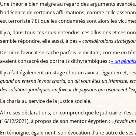
Une théorie bien maigre au regard des arguments avancés
l’indécence de certaines affirmations, comme celle assenant 
est terroriste ? Et que les condamnés sont alors les victim
Il y a, dans tous ces sous-entendus, ces allusions et ces n
semble répondre, elle aussi, à des
« considérations stratégique
Derrière l’avocat se cache parfois le militant, comme en té
avaient consacré des portraits dithyrambiques :
« un pénalis
Il y a fait également un stage chez un avocat égyptien et, re
quand on entend le mot charia, on dit vous êtes un islamiste, etc.
des solutions juridiques, en faveur de paysans qui risquaient l’ex
La charia au service de la justice sociale.
À lire ses déclarations, on comprend que le judiciaire n’est 
(16/12/2021), à propos de son mentor égyptien :
« J’avais un
En témoigne, également, son évocation d’une autre de ses af