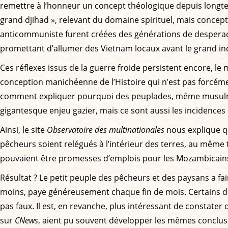
remettre à l’honneur un concept théologique depuis longtemp
grand djihad », relevant du domaine spirituel, mais concept qu
anticommuniste furent créées des générations de desperados
promettant d’allumer des Vietnam locaux avant le grand incen
Ces réflexes issus de la guerre froide persistent encore, le
conception manichéenne de l’Histoire qui n’est pas forcéme
comment expliquer pourquoi des peuplades, même musulmanes 
gigantesque enjeu gazier, mais ce sont aussi les incidences
Ainsi, le site
Observatoire des multinationales
nous explique qu
pêcheurs soient relégués à l’intérieur des terres, au même t
pouvaient être promesses d’emplois pour les Mozambicains. 
Résultat ? Le petit peuple des pêcheurs et des paysans a fai
moins, paye généreusement chaque fin de mois. Certains d
pas faux. Il est, en revanche, plus intéressant de constate
sur
CNews
, aient pu souvent développer les mêmes conclus