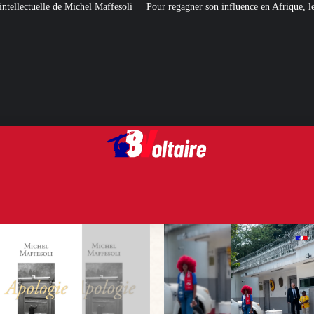
fesoli
Pour regagner son influence en Afrique, le Quai d’Orsay a choisi… I