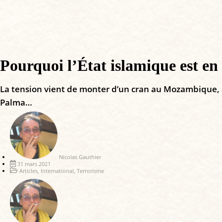
Pourquoi l’État islamique est en
La tension vient de monter d’un cran au Mozambique, an
Palma…
Nicolas Gauthier
31 mars 2021
Articles
,
International
,
Terrorisme