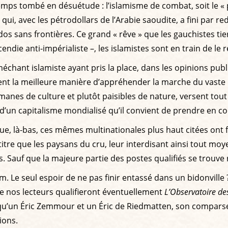
s tombé en désuétude : l’islamisme de combat, soit le « pet
i, avec les pétrodollars de l’Arabie saoudite, a fini par rede
 sans frontières. Ce grand « rêve » que les gauchistes tier
die anti-impérialiste –, les islamistes sont en train de le 
 méchant islamiste ayant pris la place, dans les opinions pub
nt la meilleure manière d’appréhender la marche du vaste mo
de culture et plutôt paisibles de nature, versent tout à c
 d’un capitalisme mondialisé qu’il convient de prendre en c
e, là-bas, ces mêmes multinationales plus haut citées ont fai
itre que les paysans du cru, leur interdisant ainsi tout moy
Sauf que la majeure partie des postes qualifiés se trouve r
m. Le seul espoir de ne pas finir entassé dans un bidonville 
e nos lecteurs qualifieront éventuellement
L’Observatoire de
r qu’un Éric Zemmour et un Éric de Riedmatten, son comparse
ions.