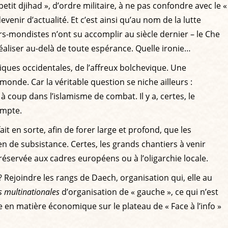
it djihad », d’ordre militaire, à ne pas confondre avec le «
venir d’actualité. Et c’est ainsi qu’au nom de la lutte
s-mondistes n’ont su accomplir au siècle dernier – le Che
réaliser au-delà de toute espérance. Quelle ironie…
liques occidentales, de l’affreux bolchevique. Une
nde. Car la véritable question se niche ailleurs :
oup dans l’islamisme de combat. Il y a, certes, le
ompte.
t en sorte, afin de forer large et profond, que les
en de subsistance. Certes, les grands chantiers à venir
éservée aux cadres européens ou à l’oligarchie locale.
? Rejoindre les rangs de Daech, organisation qui, elle au
s multinationales
d’organisation de « gauche », ce qui n’est
 en matière économique sur le plateau de « Face à l’info »