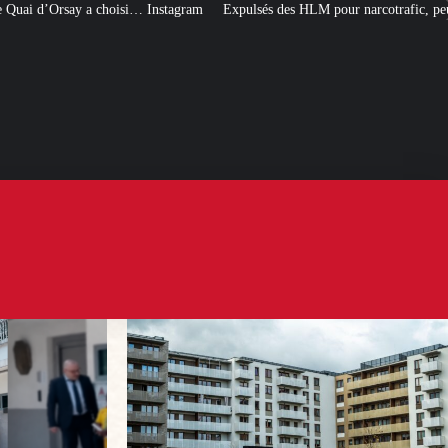
nstagram
Expulsés des HLM pour narcotrafic, peuvent-ils obtenir un nouvea