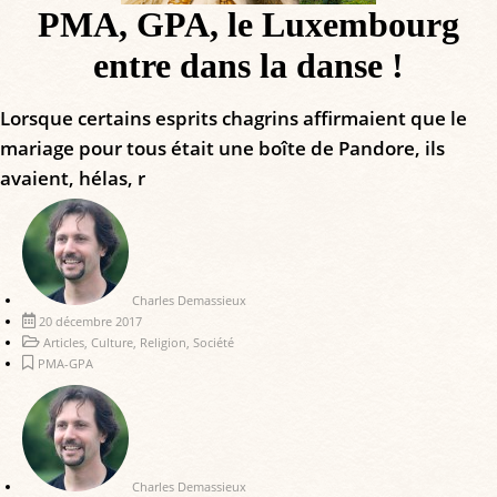
PMA, GPA, le Luxembourg
entre dans la danse !
Lorsque certains esprits chagrins affirmaient que le
mariage pour tous était une boîte de Pandore, ils
avaient, hélas, r
Charles Demassieux
20 décembre 2017
Articles
,
Culture
,
Religion
,
Société
PMA-GPA
Charles Demassieux