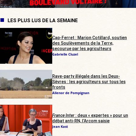
LES PLUS LUS DE LA SEMAINE
Cap-Ferret : Marion Cotillard, soutien
des Soulèvements de la Terre,
secourue par les agriculteurs
Gabrielle Cluzel
Rave-party illégale dans les Deux-
Sèvres : les agriculteurs sur tous les
fronts
Alienor de Pompignan
France Inter
: deux « expertes » pour un
débat anti-RN, l’Arcom saisie
Jean Kast