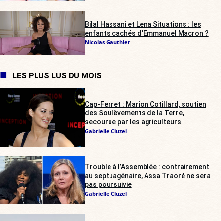
Bilal Hassani et Lena Situations : les
enfants cachés d’Emmanuel Macron ?
Nicolas Gauthier
LES PLUS LUS DU MOIS
Cap-Ferret : Marion Cotillard, soutien
des Soulèvements de la Terre,
secourue par les agriculteurs
Gabrielle Cluzel
Trouble à l’Assemblée : contrairement
au septuagénaire, Assa Traoré ne sera
pas poursuivie
Gabrielle Cluzel