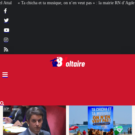
 on n’en veut pas » : la mairie RN d’Agde face à la meute « antiraciste »
La