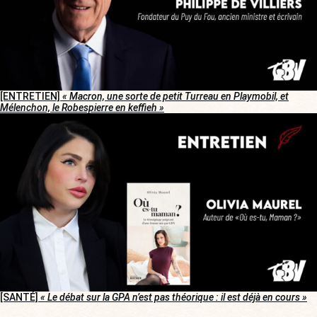
[ENTRETIEN]
« Macron, une sorte de petit Turreau en Playmobil, et
Mélenchon, le Robespierre en keffieh »
[SANTÉ]
« Le débat sur la GPA n’est pas théorique : il est déjà en cours »