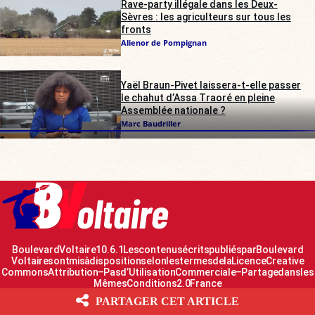
Rave-party illégale dans les Deux-
Sèvres : les agriculteurs sur tous les
fronts
Alienor de Pompignan
Yaël Braun-Pivet laissera-t-elle passer
le chahut d’Assa Traoré en pleine
Assemblée nationale ?
Marc Baudriller
Boulevard Voltaire 10.6.1 Les contenus écrits publiés par Boulevard
Voltaire sont mis à disposition selon les termes de la Licence Creative
Commons Attribution – Pas d’Utilisation Commerciale – Partage dans les
Mêmes Conditions 2.0 France
PARTAGER CET ARTICLE