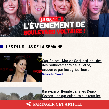
LES PLUS LUS DE LA SEMAINE
Cap-Ferret : Marion Cotillard, soutien
des Soulèvements de la Terre,
secourue par les agriculteurs
Gabrielle Cluzel
Rave-party illégale dans les Deux-
Sèvres : les agriculteurs sur tous les
fronts
PARTAGER CET ARTICLE
Alienor de Pompignan