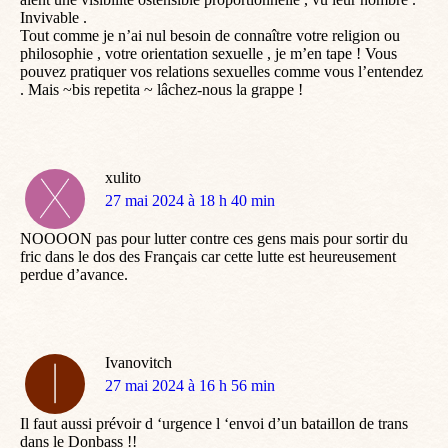
Invivable .
Tout comme je n’ai nul besoin de connaître votre religion ou
philosophie , votre orientation sexuelle , je m’en tape ! Vous
pouvez pratiquer vos relations sexuelles comme vous l’entendez
. Mais ~bis repetita ~ lâchez-nous la grappe !
xulito
dit
27 mai 2024 à 18 h 40 min
:
NOOOON pas pour lutter contre ces gens mais pour sortir du
fric dans le dos des Français car cette lutte est heureusement
perdue d’avance.
Ivanovitch
dit
27 mai 2024 à 16 h 56 min
:
Il faut aussi prévoir d ‘urgence l ‘envoi d’un bataillon de trans
dans le Donbass !!