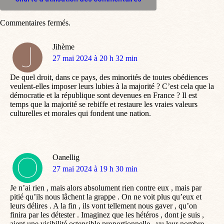
Commentaires fermés.
Jihème
dit
27 mai 2024 à 20 h 32 min
:
De quel droit, dans ce pays, des minorités de toutes obédiences
veulent-elles imposer leurs lubies à la majorité ? C’est cela que la
démocratie et la république sont devenues en France ? Il est
temps que la majorité se rebiffe et restaure les vraies valeurs
culturelles et morales qui fondent une nation.
Oanellig
dit
27 mai 2024 à 19 h 30 min
:
Je n’ai rien , mais alors absolument rien contre eux , mais par
pitié qu’ils nous lâchent la grappe . On ne voit plus qu’eux et
leurs délires . A la fin , ils vont tellement nous gaver , qu’on
finira par les détester . Imaginez que les hétéros , dont je suis ,
aient une visibilité ostensible proportionnelle , vu leur nombre .