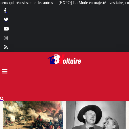
XPO] La Mode en majesté : vestiaire, culture et diplomatie au royaume de Sia