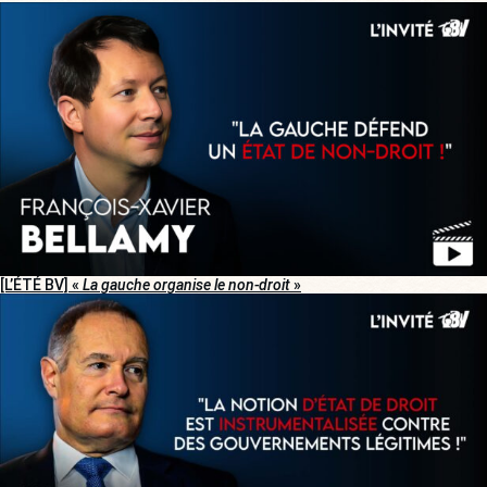
[L’ÉTÉ BV] «
La gauche organise le non-droit
»