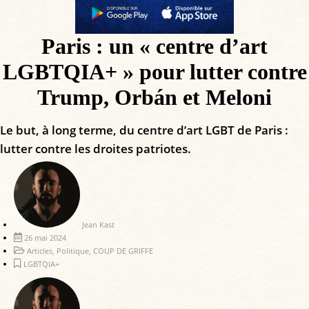
Paris : un « centre d’art
LGBTQIA+ » pour lutter contre
Trump, Orbán et Meloni
Le but, à long terme, du centre d’art LGBT de Paris :
lutter contre les droites patriotes.
Jean Kast
26 mai 2024
Articles
,
Politique
,
COUP DE GRIFFE
LGBTQIA+