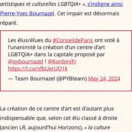
artistiques et culturelles LGBTQIA+ »
,
s’indigne ainsi
Pierre-Yves Bournazel
. Cet impair est désormais
réparé.
Les élus/élues du
#ConseildeParis
ont voté à
l’unanimité la création d’un centre d’art
LGBTQIA+ dans la capitale proposé par
@pybournazel
!
@KonbiniFr
https://t.co/yfbUerUO1k
— Team Bournazel (@PYBteam)
May 24, 2024
La création de ce centre d’art est d’autant plus
indispensable que, selon cet élu classé à droite
(ancien LR, aujourd'hui Horizons),
« la culture