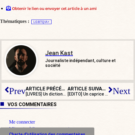
Obtenir le lien ou envoyer cet article à un ami
Thématiques :
LGBTQIA+
Jean Kast
Journaliste indépendant, culture et
société
ARTICLE PRÉCÉDENT
ARTICLE SUIVANT
Prev
Next
[LIVRES] Un dictionnaire pour ceux qui s’intéressent à notre armée
[EDITO] Un caprice présidentiel : un débat où je veux et quand je veux !
VOS COMMENTAIRES
Me connecter
M'inscrire à l'espace commentaire
Charte d'utilisation des commentaires