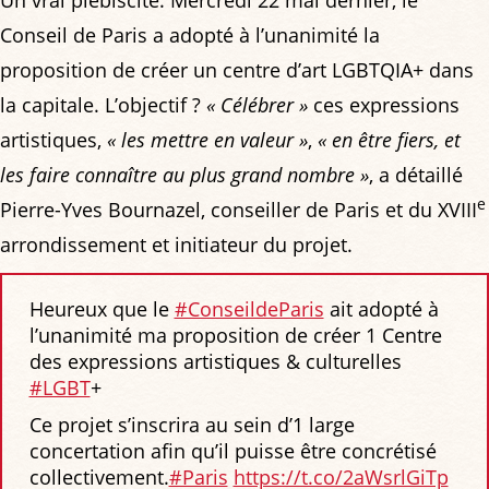
Conseil de Paris a adopté à l’unanimité la
proposition de créer un centre d’art LGBTQIA+ dans
la capitale. L’objectif ?
« Célébrer »
ces expressions
artistiques,
« les mettre en valeur »
,
« en être fiers, et
les faire connaître au plus grand nombre »
, a détaillé
e
Pierre-Yves Bournazel, conseiller de Paris et du XVIII
arrondissement et initiateur du projet.
Heureux que le
#ConseildeParis
ait adopté à
l’unanimité ma proposition de créer 1 Centre
des expressions artistiques & culturelles
#LGBT
+
Ce projet s’inscrira au sein d’1 large
concertation afin qu’il puisse être concrétisé
collectivement.
#Paris
️‍
https://t.co/2aWsrlGiTp