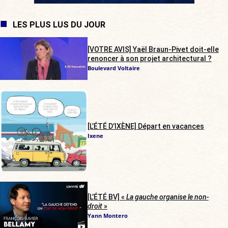
LES PLUS LUS DU JOUR
[VOTRE AVIS] Yaël Braun-Pivet doit-elle
renoncer à son projet architectural ?
Boulevard Voltaire
[L’ÉTÉ D’IXÈNE] Départ en vacances
Ixene
[L’ÉTÉ BV] «
La gauche organise le non-
droit
»
Yann Montero