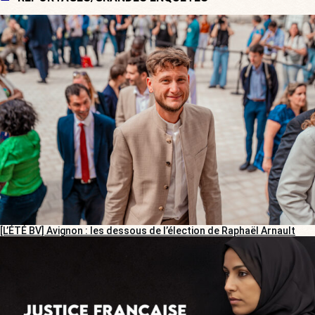
[L’ÉTÉ BV] Avignon : les dessous de l’élection de Raphaël Arnault