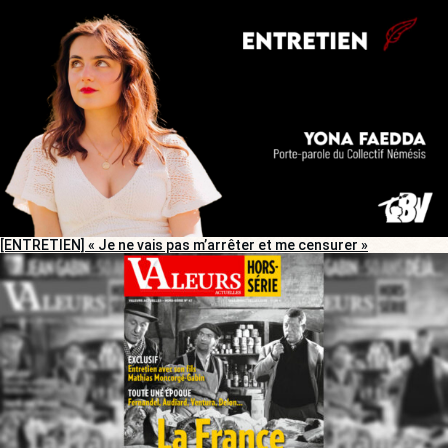
[ENTRETIEN] « Je ne vais pas m’arrêter et me censurer »