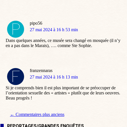
pipo56
dit
27 mai 2024 à 16 h 53 min
:
Dans quelques années, ce musée sera changé en mosquée (il n’y
en a pas dans le Marais), …. comme Ste Sophie.
franzennaras
dit
27 mai 2024 à 16 h 13 min
:
Si je comprends bien il est plus important de se préoccuper de
l’orientation sexuelle des « artistes » plutôt que de leurs oeuvres.
Beau progrès !
Navigation de commentaire
← Commentaires plus anciens
REPORTAGES/GRANDES ENQUÊTES