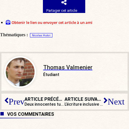
Partager cet article
Obtenir le lien ou envoyer cet article à un ami
Thématiques :
Nicolas Hulot
Thomas Valmenier
Étudiant
ARTICLE PRÉCÉDENT
ARTICLE SUIVANT
Prev
Next
Deux innocentes tuées par l’islamisme à Marseille : se décidera-t-on à agir ?
L’écriture inclusive n’est qu’un déni culturel
VOS COMMENTAIRES