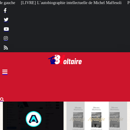
e intellectuelle de Michel Maffesoli
Pour regagner son influence en Afriqu