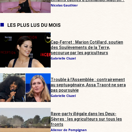
Nicolas Gauthier
LES PLUS LUS DU MOIS
Cap-Ferret : Marion Cotillard, soutien
des Soulèvements de la Terre,
secourue par les agriculteurs
Gabrielle Cluzel
Trouble à l’Assemblée : contrairement
au septuagénaire, Assa Traoré ne sera
pas poursuivie
Gabrielle Cluzel
Rave-party illégale dans les Deux-
Sèvres : les agriculteurs sur tous les
fronts
Alienor de Pompignan