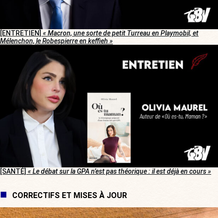
[ENTRETIEN]
« Macron, une sorte de petit Turreau en Playmobil, et
Mélenchon, le Robespierre en keffieh »
[SANTÉ]
« Le débat sur la GPA n’est pas théorique : il est déjà en cours »
CORRECTIFS ET MISES À JOUR