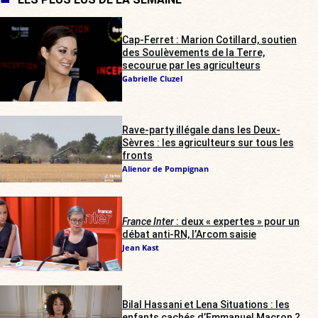
Cap-Ferret : Marion Cotillard, soutien
des Soulèvements de la Terre,
secourue par les agriculteurs
Gabrielle Cluzel
Rave-party illégale dans les Deux-
Sèvres : les agriculteurs sur tous les
fronts
Alienor de Pompignan
France Inter
: deux « expertes » pour un
débat anti-RN, l’Arcom saisie
Jean Kast
Bilal Hassani et Lena Situations : les
enfants cachés d’Emmanuel Macron ?