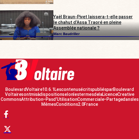
Yaël Braun-Pivet laissera-t-elle passer
le chahut d’Assa Traoré en pleine
Assemblée nationale ?
Marc Baudriller
Boulevard Voltaire 10.6.1 Les contenus écrits publiés par Boulevard
Voltaire sont mis à disposition selon les termes de la Licence Creative
Commons Attribution – Pas d’Utilisation Commerciale – Partage dans les
Mêmes Conditions 2.0 France