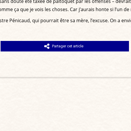
t sans doute été taxée de paltoquet par les offensés – devra
t comme ça que je vois les choses. Car j’aurais honte si l’un d
istre Pénicaud, qui pourrait être sa mère, l’excuse. On a env
Partager cet article