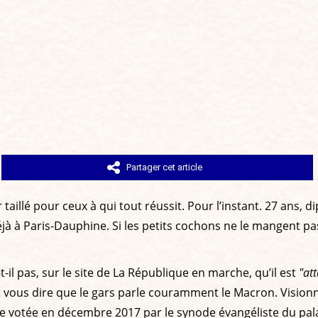
Partager cet article
illé pour ceux à qui tout réussit. Pour l’instant. 27 ans, 
à à Paris-Dauphine. Si les petits cochons ne le mangent pas,
-il pas, sur le site de La République en marche, qu’il est
"at
t vous dire que le gars parle couramment le Macron. Vision
nance votée en décembre 2017 par le synode évangéliste du pal