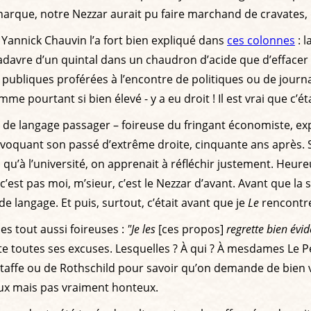
t énarque, notre Nezzar aurait pu faire marchand de cravates,
 Yannick Chauvin l’a fort bien expliqué dans
ces colonnes
: l
un cadavre d’un quintal dans un chaudron d’acide que d’efface
res publiques proférées à l’encontre de politiques ou de jour
ourtant si bien élevé - y a eu droit ! Il est vrai que c’étai
cart de langage passager – foireuse du fringant économiste, e
voquant son passé d’extrême droite, cinquante ans après. S
 qu’à l’université, on apprenait à réfléchir justement. Heure
c’est pas moi, m’sieur, c’est le Nezzar d’avant. Avant que l
 langage. Et puis, surtout, c’était avant que je
Le
rencontre
es tout aussi foireuses :
"Je les
[ces propos]
regrette bien évi
te toutes ses excuses. Lesquelles ? À qui ? À mesdames Le P
affe ou de Rothschild pour savoir qu’on demande de bien vo
x mais pas vraiment honteux.