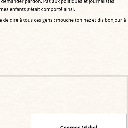
it demander pardon. Pas aux politiques et journalistes
e mes enfants s’était comporté ainsi.
ie de dire à tous ces gens : mouche ton nez et dis bonjour à