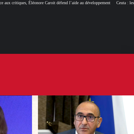
Caroit défend l’aide au développement
Ceuta : les
« ingérences étrangères »
p