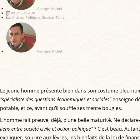
Georges Michel
08 janvier 2018
Articles
,
Politique
,
Société
,
Table
Georges Michel
Le jeune homme présente bien dans son costume bleu-noir ta
"spécialiste des questions économiques et sociales"
enseigne déj
potable, et ce, avant qu’il souffle ses trente bougies.
L’homme fait preuve, déjà, d’une belle maturité. Ne déclare-t
liens entre société civile et action politique"
? C’est beau. Autan
expliquer, sourire aux lèvres, les bienfaits de la loi de fi