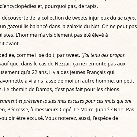
 d’encyclopédies et, pourquoi pas, de tapis.
a découverte de la collection de tweets injurieux du
de cujus
.
r un gazouillis balancé dans la galaxie du Net. On ne peut pas
nalistes. L’homme n’a visiblement pas été élevé à
t avant...
xpédiée, comme il se doit, par tweet.
"J’ai tenu des propos
auf que, dans le cas de Nezzar, ça ne remonte pas aux
usement qu’à 22 ans, il y a des jeunes Français qui
a savonnette à vilains fasse de moi un autre homme, un petit
. Le chemin de Damas, c’est pas fait pour les chiens.
demment et présente toutes mes excuses pour ces mots qui ont
en, Pécresse, à messieurs Copé, Le Maire, Juppé ? Non. Pas
uloir être excusé. Vous noterez, aussi, l’espèce de