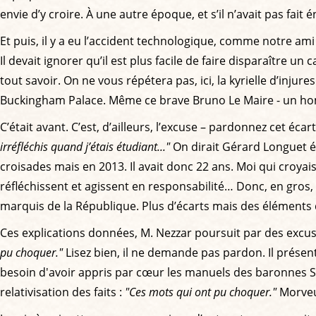
envie d’y croire. À une autre époque, et s’il n’avait pas fai
Et puis, il y a eu l’accident technologique, comme notre ami
Il devait ignorer qu’il est plus facile de faire disparaître 
tout savoir. On ne vous répétera pas, ici, la kyrielle d’inju
Buckingham Palace. Même ce brave Bruno Le Maire - un homme p
C’était avant. C’est, d’ailleurs, l’excuse – pardonnez cet é
irréfléchis quand j’étais étudiant..."
On dirait Gérard Longuet é
croisades mais en 2013. Il avait donc 22 ans. Moi qui croyais
réfléchissent et agissent en responsabilité… Donc, en gros, 
marquis de la République. Plus d’écarts mais des éléments de
Ces explications données, M. Nezzar poursuit par des excus
pu choquer."
Lisez bien, il ne demande pas pardon. Il présen
besoin d'avoir appris par cœur les manuels des baronnes St
relativisation des faits :
"Ces mots qui ont pu choquer."
Morveu