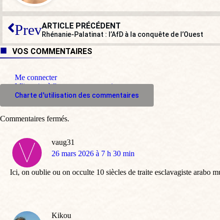
ARTICLE PRÉCÉDENT
Prev
Rhénanie-Palatinat : l’AfD à la conquête de l’Ouest
VOS COMMENTAIRES
Me connecter
M'inscrire à l'espace commentaire
Charte d'utilisation des commentaires
Commentaires fermés.
vaug31
dit
26 mars 2026 à 7 h 30 min
:
Ici, on oublie ou on occulte 10 siècles de traite esclavagiste arabo 
Kikou