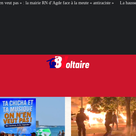
d’Agde face à la meute « antiraciste »
La hausse de la taxe attentat va augme