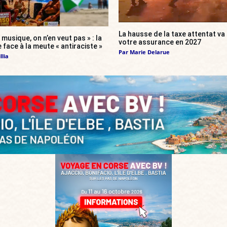
La hausse de la taxe attentat v
 musique, on n’en veut pas » : la
votre assurance en 2027
 face à la meute « antiraciste »
Par
Marie Delarue
llia