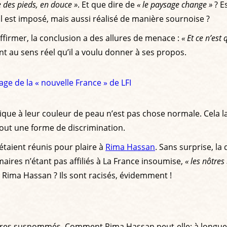
e des pieds, en douce »
. Et que dire de
« le paysage change »
? E
est imposé, mais aussi réalisé de manière sournoise ?
ffirmer, la conclusion a des allures de menace :
« Et ce n’est 
nt au sens réel qu’il a voulu donner à ses propos.
ge de la « nouvelle France » de LFI
ublique à leur couleur de peau n’est pas chose normale. Cel
tout une forme de discrimination.
étaient réunis pour plaire à
Rima Hassan
. Sans surprise, 
aires n’étant pas affiliés à La France insoumise,
« les nôtres 
t Rima Hassan ? Ils sont racisés, évidemment !
 maires susnommés. Comment Rima Hassan peut-elle; à longu