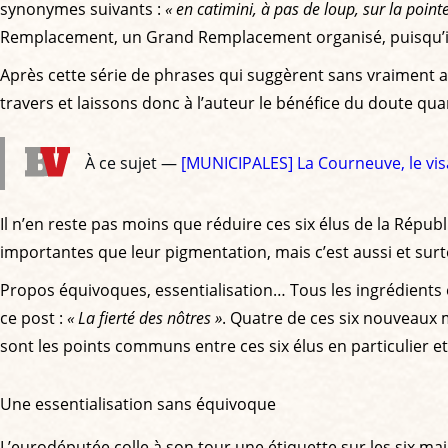
synonymes suivants :
« en catimini, à pas de loup, sur la point
Remplacement, un Grand Remplacement organisé, puisqu’il 
Après cette série de phrases qui suggèrent sans vraiment a
travers et laissons donc à l’auteur le bénéfice du doute qua
À ce sujet —
[MUNICIPALES] La Courneuve, le visa
Il n’en reste pas moins que réduire ces six élus de la Rép
importantes que leur pigmentation, mais c’est aussi et sur
Propos équivoques, essentialisation… Tous les ingrédients 
ce post :
« La fierté des nôtres »
. Quatre de ces six nouveaux m
sont les points communs entre ces six élus en particulier e
Une essentialisation sans équivoque
L’eurodéputée colle à son tour une étiquette sur les six