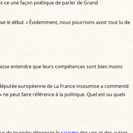
st-ce une façon poétique de parler de Grand
que le début. »
Évidemment, nous pourrions avoir tout lu de
a laisse entendre que leurs compétences sont bien moins
la députée européenne de La France insoumise a commenté
»
ne peut faire référence à la politique. Quel est ou quels
eur de journée; dénoncer le
racisme
des uns et des autres