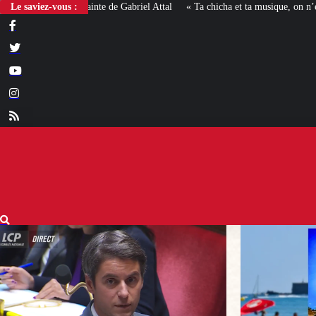
Le saviez-vous :
« Ta chicha et ta musique, on n’en veut pas » : la mairie RN 