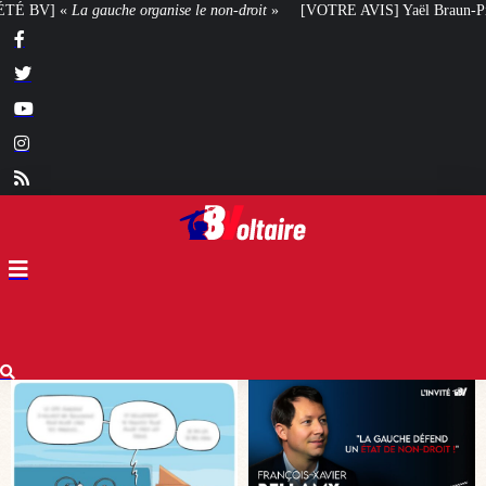
n-droit
»
[VOTRE AVIS] Yaël Braun-Pivet doit-elle renoncer à son projet arc