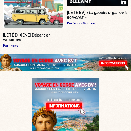
[L’ÉTÉ BV] «
La gauche organise le
non-droit
»
Par
Yann Montero
[L’ÉTÉ D’IXÈNE] Départ en
vacances
Par
Ixene