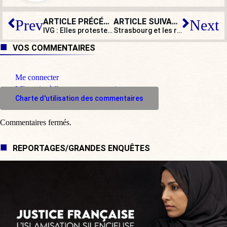
ARTICLE PRÉCÉDENT
ARTICLE SUIVANT
Prev
Next
IVG : Elles protestent contre l’allongement des délais
Strasbourg et les rabat-joie du foie gras
VOS COMMENTAIRES
Me connecter
M'inscrire à l'espace commentaire
Charte d'utilisation des commentaires
Commentaires fermés.
REPORTAGES/GRANDES ENQUÊTES