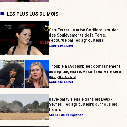
LES PLUS LUS DU MOIS
Cap-Ferret : Marion Cotillard, soutien
des Soulèvements de la Terre,
secourue par les agriculteurs
Gabrielle Cluzel
Trouble à l’Assemblée : contrairement
au septuagénaire, Assa Traoré ne sera
pas poursuivie
Gabrielle Cluzel
Rave-party illégale dans les Deux-
Sèvres : les agriculteurs sur tous les
fronts
Alienor de Pompignan