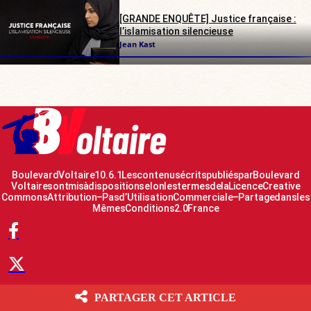
[GRANDE ENQUÊTE] Justice française :
l’islamisation silencieuse
Jean Kast
Boulevard Voltaire 10.6.1 Les contenus écrits publiés par Boulevard
Voltaire sont mis à disposition selon les termes de la Licence Creative
Commons Attribution – Pas d’Utilisation Commerciale – Partage dans les
Mêmes Conditions 2.0 France
PARTAGER CET ARTICLE