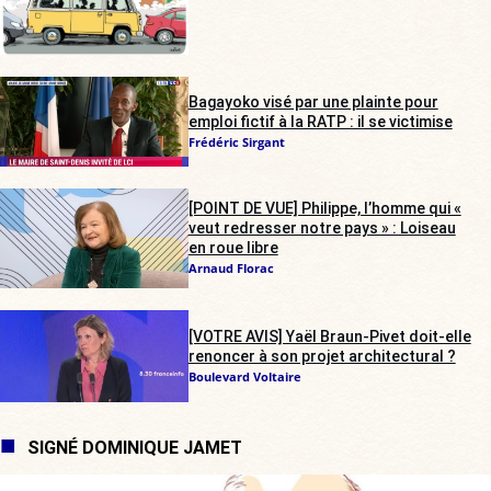
Bagayoko visé par une plainte pour
emploi fictif à la RATP : il se victimise
Frédéric Sirgant
[POINT DE VUE] Philippe, l’homme qui «
veut redresser notre pays » : Loiseau
en roue libre
Arnaud Florac
[VOTRE AVIS] Yaël Braun-Pivet doit-elle
renoncer à son projet architectural ?
Boulevard Voltaire
SIGNÉ DOMINIQUE JAMET