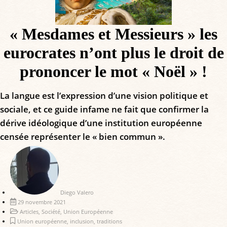
« Mesdames et Messieurs » les
eurocrates n’ont plus le droit de
prononcer le mot « Noël » !
La langue est l’expression d’une vision politique et
sociale, et ce guide infame ne fait que confirmer la
dérive idéologique d’une institution européenne
censée représenter le « bien commun ».
Diego Valero
29 novembre 2021
Articles
,
Société
,
Union Européenne
Union européenne
,
inclusion
,
traditions