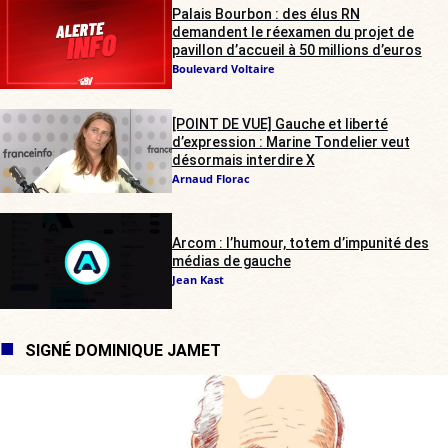
Palais Bourbon : des élus RN
demandent le réexamen du projet de
pavillon d’accueil à 50 millions d’euros
Boulevard Voltaire
[POINT DE VUE] Gauche et liberté
d’expression : Marine Tondelier veut
désormais interdire X
Arnaud Florac
Arcom : l’humour, totem d’impunité des
médias de gauche
Jean Kast
SIGNÉ DOMINIQUE JAMET