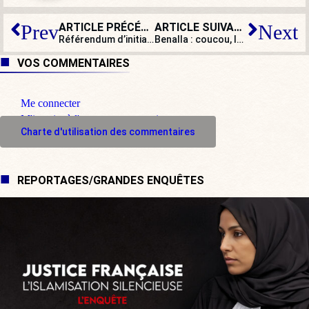
ARTICLE PRÉCÉDENT
ARTICLE SUIVANT
Prev
Next
Référendum d’initiative populaire : l’expression normale du populisme
Benalla : coucou, le revoilà !
VOS COMMENTAIRES
Me connecter
M'inscrire à l'espace commentaire
Charte d'utilisation des commentaires
REPORTAGES/GRANDES ENQUÊTES