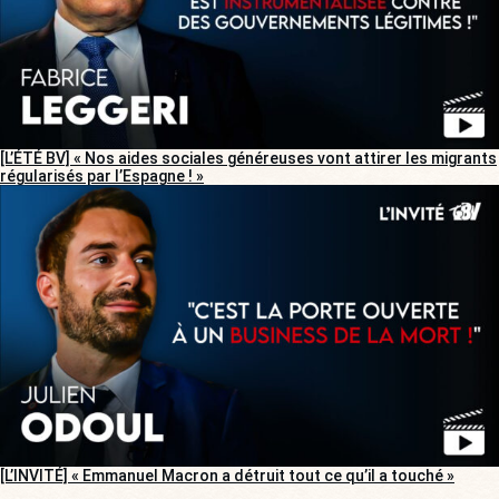
[L’ÉTÉ BV] « Nos aides sociales généreuses vont attirer les migrants
régularisés par l’Espagne ! »
[L’INVITÉ] « Emmanuel Macron a détruit tout ce qu’il a touché »