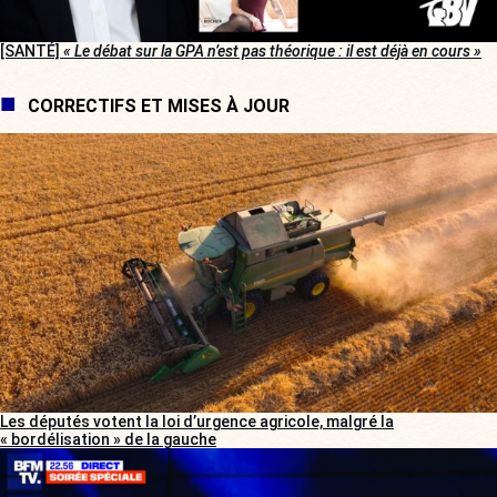
[SANTÉ]
« Le débat sur la GPA n’est pas théorique : il est déjà en cours »
CORRECTIFS ET MISES À JOUR
Les députés votent la loi d’urgence agricole, malgré la
« bordélisation » de la gauche