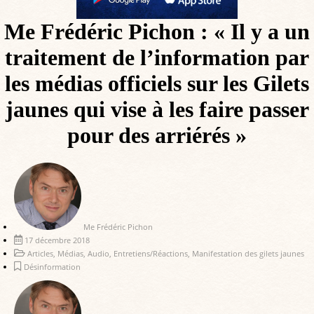
Me Frédéric Pichon : « Il y a un
traitement de l’information par
les médias officiels sur les Gilets
jaunes qui vise à les faire passer
pour des arriérés »
Me Frédéric Pichon
17 décembre 2018
Articles
,
Médias
,
Audio
,
Entretiens/Réactions
,
Manifestation des gilets jaunes
Désinformation