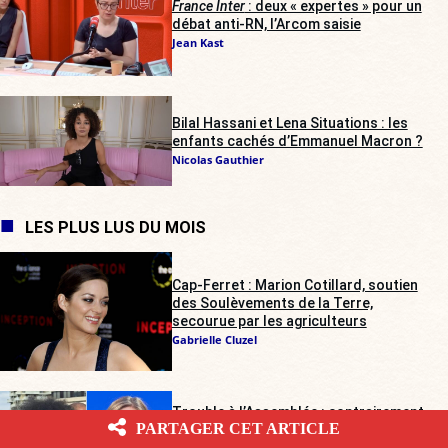
France Inter
: deux « expertes » pour un
débat anti-RN, l’Arcom saisie
Jean Kast
Bilal Hassani et Lena Situations : les
enfants cachés d’Emmanuel Macron ?
Nicolas Gauthier
LES PLUS LUS DU MOIS
Cap-Ferret : Marion Cotillard, soutien
des Soulèvements de la Terre,
secourue par les agriculteurs
Gabrielle Cluzel
Trouble à l’Assemblée : contrairement
PARTAGER CET ARTICLE
au septuagénaire, Assa Traoré ne sera