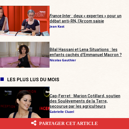
France Inter
: deux « expertes » pour un
débat anti-RN, l’Arcom saisie
Jean Kast
Bilal Hassani et Lena Situations : les
enfants cachés d’Emmanuel Macron ?
Nicolas Gauthier
LES PLUS LUS DU MOIS
Cap-Ferret : Marion Cotillard, soutien
des Soulèvements de la Terre,
secourue par les agriculteurs
Gabrielle Cluzel
PARTAGER CET ARTICLE