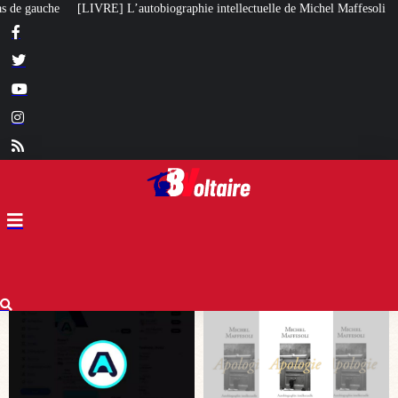
aphie intellectuelle de Michel Maffesoli
Pour regagner son influence en Af