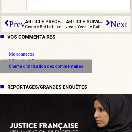
ARTICLE PRÉCÉDENT
ARTICLE SUIVANT
Prev
Next
Cesare Battisti : retour à la case départ
Jean-Yves Le Gallou : « Imaginez ce qu’ils diraient si c’était Poutine ou Orbán qui réprimait ainsi des manifestants chez eux ! »
VOS COMMENTAIRES
Me connecter
M'inscrire à l'espace commentaire
Charte d'utilisation des commentaires
REPORTAGES/GRANDES ENQUÊTES