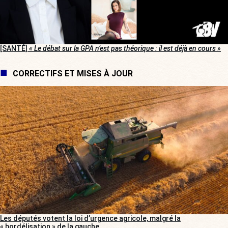
[SANTÉ]
« Le débat sur la GPA n’est pas théorique : il est déjà en cours »
CORRECTIFS ET MISES À JOUR
Les députés votent la loi d’urgence agricole, malgré la
« bordélisation » de la gauche