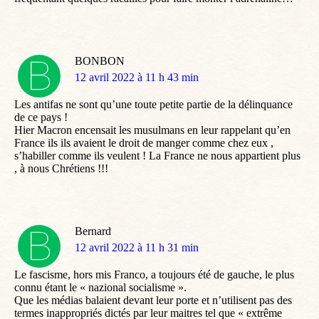
BONBON
dit
12 avril 2022 à 11 h 43 min
:
Les antifas ne sont qu’une toute petite partie de la délinquance
de ce pays !
Hier Macron encensait les musulmans en leur rappelant qu’en
France ils ils avaient le droit de manger comme chez eux ,
s’habiller comme ils veulent ! La France ne nous appartient plus
, à nous Chrétiens !!!
Bernard
dit
12 avril 2022 à 11 h 31 min
:
Le fascisme, hors mis Franco, a toujours été de gauche, le plus
connu étant le « nazional socialisme ».
Que les médias balaient devant leur porte et n’utilisent pas des
termes inappropriés dictés par leur maitres tel que « extrême