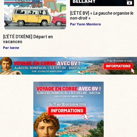
[L’ÉTÉ BV] «
La gauche organise le
non-droit
»
Par
Yann Montero
[L’ÉTÉ D’IXÈNE] Départ en
vacances
Par
Ixene