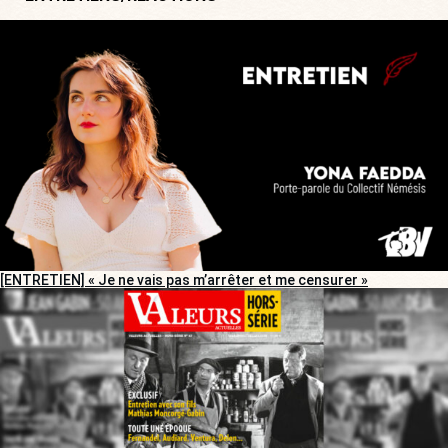
[ENTRETIEN] « Je ne vais pas m’arrêter et me censurer »