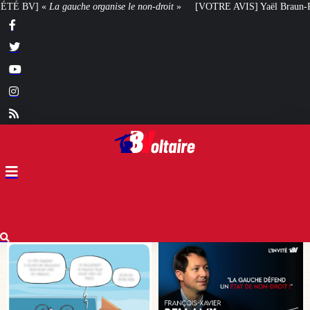
on-droit
»
[VOTRE AVIS] Yaël Braun-Pivet doit-elle renoncer à son projet a