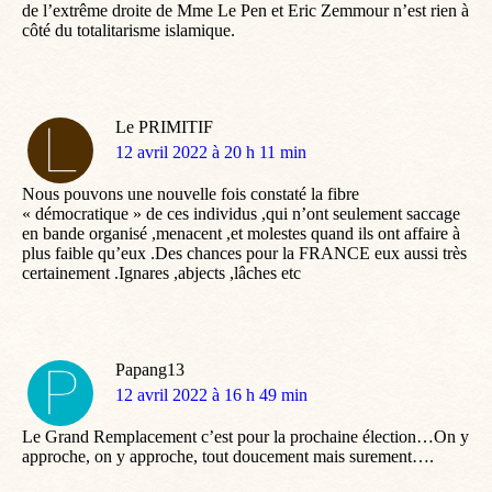
de l’extrême droite de Mme Le Pen et Eric Zemmour n’est rien à
côté du totalitarisme islamique.
Le PRIMITIF
dit
12 avril 2022 à 20 h 11 min
:
Nous pouvons une nouvelle fois constaté la fibre
« démocratique » de ces individus ,qui n’ont seulement saccage
en bande organisé ,menacent ,et molestes quand ils ont affaire à
plus faible qu’eux .Des chances pour la FRANCE eux aussi très
certainement .Ignares ,abjects ,lâches etc
Papang13
dit
12 avril 2022 à 16 h 49 min
:
Le Grand Remplacement c’est pour la prochaine élection…On y
approche, on y approche, tout doucement mais surement….