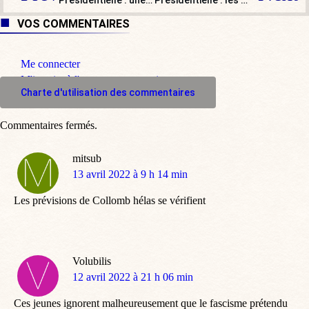
Présidentielle : une soirée ordinaire…
Présidentielle : les trois France, ou le pays déchiré
VOS COMMENTAIRES
Me connecter
M'inscrire à l'espace commentaire
Charte d'utilisation des commentaires
Commentaires fermés.
mitsub
dit
13 avril 2022 à 9 h 14 min
:
Les prévisions de Collomb hélas se vérifient
Volubilis
dit
12 avril 2022 à 21 h 06 min
:
Ces jeunes ignorent malheureusement que le fascisme prétendu