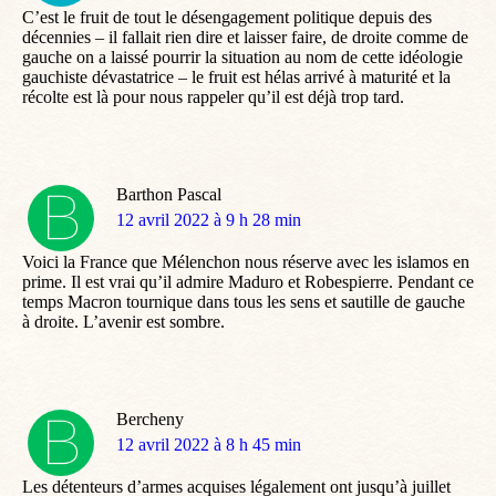
C’est le fruit de tout le désengagement politique depuis des
décennies – il fallait rien dire et laisser faire, de droite comme de
gauche on a laissé pourrir la situation au nom de cette idéologie
gauchiste dévastatrice – le fruit est hélas arrivé à maturité et la
récolte est là pour nous rappeler qu’il est déjà trop tard.
Barthon Pascal
dit
12 avril 2022 à 9 h 28 min
:
Voici la France que Mélenchon nous réserve avec les islamos en
prime. Il est vrai qu’il admire Maduro et Robespierre. Pendant ce
temps Macron tournique dans tous les sens et sautille de gauche
à droite. L’avenir est sombre.
Bercheny
dit
12 avril 2022 à 8 h 45 min
:
Les détenteurs d’armes acquises légalement ont jusqu’à juillet