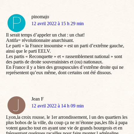
pinomajo
dit
12 avril 2022 à 15 h 29 min
:
Il serait temps d’appeler un chat : un chat!
Antifa= révolutionnaire anarchisant.
Le parti « la France insoumise » est un parti d’extrême gauche,
ainsi que le parti EELV.
Les partis « Reconquette » et « rassemblement national » sont
des partis de droite souverainistes et (ou) nationaux.
En France il y a bien des groupuscules d’extrême droite qui ne
représentent qu’eux même, dont certains ont été dissous.
Jean F
dit
12 avril 2022 à 14 h 09 min
:
Lyon,la croix rousse, le 1er arrondissement, l un des quartiers les
plus bobos de la ville, du coup ça ne m’étonne pas,les fils à papa
votent gaucho tout en ayant une vie de grands bourgeois et en
fréquentant quelques racailles pour faire monter l adrénaline…