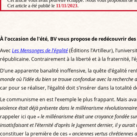
Cet article vous avait peut-être échappé. Nous vous proposons de le l
Cet article a été publié le
11/11/2023
.
À l'occasion de l'été, BV vous propose de redécouvrir de
Avec
Les Mensonges de l’égalité
(Éditions l’Artilleur), l’unive
républicaine. Contrairement à la liberté et à la fraternité, 
D’une apparente banalité inoffensive, la quête d’égalité r
monde où l’idée du bien se trouve confondue avec la recherche de 
car pour se réaliser, l’égalité doit s’insérer dans la totalité 
Le communisme en est l’exemple le plus frappant. Mais ava
violence était déjà présente dans le millénarisme révolutionnaire
rappeler ici que
« le millénarisme était une croyance fondée sur
insatisfaisant et l’éternité d’après le Jugement dernier, il y aurai
constituer la première de ces
« anciennes vertus chrétiennes d