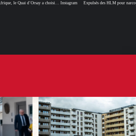
choisi… Instagram
Expulsés des HLM pour narcotrafic, peuvent-ils obtenir u