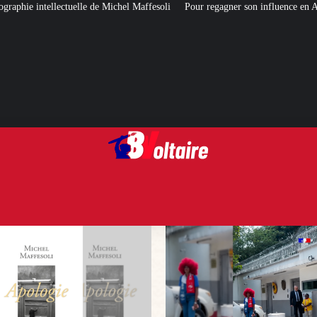
chel Maffesoli
Pour regagner son influence en Afrique, le Quai d’Orsay a 