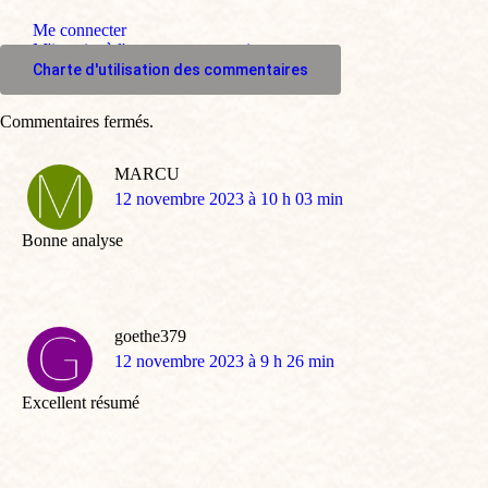
Me connecter
M'inscrire à l'espace commentaire
Charte d'utilisation des commentaires
Commentaires fermés.
MARCU
dit
12 novembre 2023 à 10 h 03 min
:
Bonne analyse
goethe379
dit
12 novembre 2023 à 9 h 26 min
:
Excellent résumé