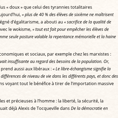
s « doux » que celui des tyrannies totalitaires
ujourd’hui,
« plus de 40 % des élèves de sixième ne maîtrisent
régné d’égalitarisme, a abouti au
« sacrifice de la qualité de
 avec le wokisme,
« tout est fait pour empêcher les élèves de
omme seule posture valable la repentance mémorielle et la haine
économiques et sociaux, par exemple chez les marxistes :
uvait insuffisante au regard des besoins de la population. Or,
 prend aussi aux libéraux :
« Le libre-échangisme signifie la
fférences de niveau de vie dans les différents pays, et donc des
s voyant tout le bénéfice à tirer de l’importation massive
es et précieuses à l’homme : la liberté, la sécurité, la
iquait déjà Alexis de Tocqueville dans
De la démocratie en