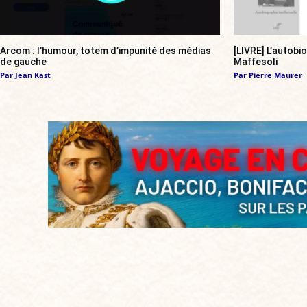
Arcom : l’humour, totem d’impunité des médias
[LIVRE] L’autobi
de gauche
Maffesoli
Par
Jean Kast
Par
Pierre Maurer