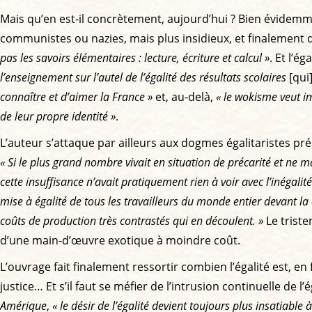
Mais qu’en est-il concrètement, aujourd’hui ? Bien évidemme
communistes ou nazies, mais plus insidieux, et finalement 
pas les savoirs élémentaires : lecture, écriture et calcul »
. Et l’é
l’enseignement sur l’autel de l’égalité des résultats scolaires
[qui
connaître et d’aimer la France »
et, au-delà,
« le wokisme veut i
de leur propre identité »
.
L’auteur s’attaque par ailleurs aux dogmes égalitaristes p
« Si le plus grand nombre vivait en situation de précarité et ne 
cette insuffisance n’avait pratiquement rien à voir avec l’inégalité
mise à égalité de tous les travailleurs du monde entier devant l
coûts de production très contrastés qui en découlent. »
Le triste
d’une main-d’œuvre exotique à moindre coût.
L’ouvrage fait finalement ressortir combien l’égalité est, en 
justice… Et s’il faut se méfier de l’intrusion continuelle de 
Amérique
,
« le désir de l’égalité devient toujours plus insatiable