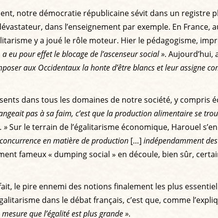
nt, notre démocratie républicaine sévit dans un registre plu
dévastateur, dans l’enseignement par exemple. En France, a
galitarisme y a joué le rôle moteur. Hier le pédagogisme, imp
]
a eu pour effet le blocage de l’ascenseur social »
. Aujourd’hui,
mposer aux Occidentaux la honte d’être blancs et leur assigne c
résents dans tous les domaines de notre société, y compris 
mangeait pas à sa faim, c’est que la production alimentaire se tro
. »
Sur le terrain de l’égalitarisme économique, Harouel s’en
a concurrence en matière de production
[…]
indépendamment des di
ment fameux « dumping social » en découle, bien sûr, certain
fait, le pire ennemi des notions finalement les plus essentiell
l’égalitarisme dans le débat français, c’est que, comme l’expl
 à mesure que l’égalité est plus grande »
.