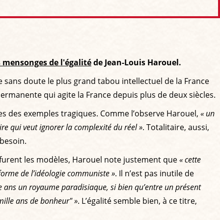
 mensonges de l'égalité
de Jean-Louis Harouel.
tue sans doute le plus grand tabou intellectuel de la France
e permanente qui agite la France depuis plus de deux siècles.
ivres des exemples tragiques. Comme l’observe Harouel,
« un
re qui veut ignorer la complexité du réel »
. Totalitaire, aussi,
 besoin.
 furent les modèles, Harouel note justement que
« cette
e forme de l’idéologie communiste »
. Il n’est pas inutile de
ille ans un royaume paradisiaque, si bien qu’entre un présent
"mille ans de bonheur" »
. L’égalité semble bien, à ce titre,