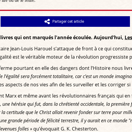
ire ou de le relire.
Partager cet article
s livres qui ont marqués l'année écoulée. Aujourd'hui,
Les
rsitaire Jean-Louis Harouel s’attaque de front à ce qui consti
l’égalité est le véritable moteur de la révolution progressist
enferme pourtant en elle des dangers dont l’Histoire nous l
l’égalité sera forcément totalitaire, car c’est un monde imaginai
des aspects de nos vies afin de les surveiller et les corriger si
nt Marx et même avant les révolutionnaires français qui en
, une hérésie qui fut, dans la chrétienté occidentale, la premièr
 la certitude que le Christ allait revenir fonder sur terre pour m
t une grande période de félicité terrestre, il y aurait en ce monde 
evenues folles »
qu’évoquait G. K. Chesterton.