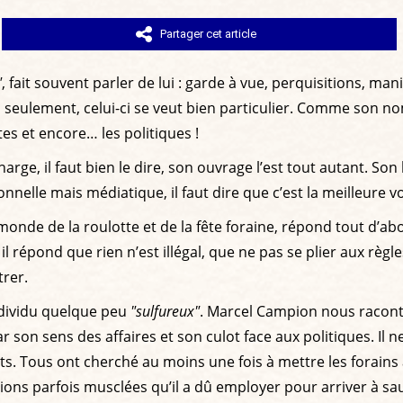
Partager cet article
"
, fait souvent parler de lui : garde à vue, perquisitions, ma
seulement, celui-ci se veut bien particulier. Comme son no
stes et encore… les politiques !
arge, il faut bien le dire, son ouvrage l’est tout autant. So
ionnelle mais médiatique, il faut dire que c’est la meilleure vo
monde de la roulotte et de la fête foraine, répond tout d’a
la il répond que rien n’est illégal, que ne pas se plier aux r
trer.
individu quelque peu
"sulfureux"
. Marcel Campion nous raconte
son sens des affaires et son culot face aux politiques. Il ne 
ts. Tous ont cherché au moins une fois à mettre les forains à
tions parfois musclées qu’il a dû employer pour arriver à sa