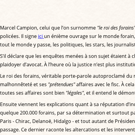
Marcel Campion, celui que l’on surnomme
"le roi des forains
policées. Il signe
ici
un énième ouvrage sur le monde forain, 
tout le monde y passe, les politiques, les stars, les journali
S’il déclare que les enquêtes menées à son sujet étaient à ch
plaidoyer d’avocat. À l’heure où la justice n’est plus institut
Le roi des forains, véritable porte-parole autoproclamé du 
malhonnêteté et ses
"prétendues"
affaires avec le fisc. À ce
toutes ses affaires sont bien
"légales"
, et il entend le démon
Ensuite viennent les explications quant à sa réputation d’
quelque 200.000 forains, par sa détermination et surtout par 
Paris - Chirac, Delanoë, Hidalgo - et tout autant de Présiden
passage. Ce dernier raconte les altercations et les interven