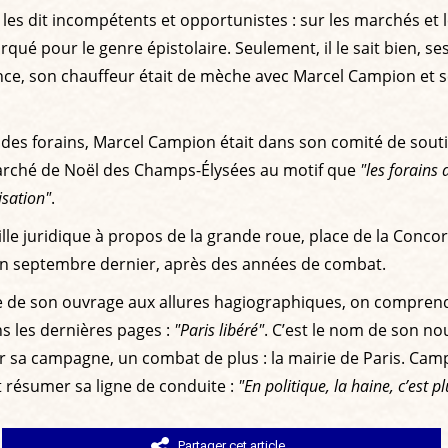
es dit incompétents et opportunistes : sur les marchés et les 
qué pour le genre épistolaire. Seulement, il le sait bien, ses
ance, son chauffeur était de mèche avec Marcel Campion et serv
des forains, Marcel Campion était dans son comité de soutien. 
e marché de Noël des Champs-Élysées au motif que
"les forains
isation"
.
ille juridique à propos de la grande roue, place de la Con
 en septembre dernier, après des années de combat.
me de son ouvrage aux allures hagiographiques, on comprend e
ns les dernières pages :
"Paris libéré"
. C’est le nom de son no
r sa campagne, un combat de plus : la mairie de Paris. Camp
 résumer sa ligne de conduite :
"En politique, la haine, c’est p
Partager cet article