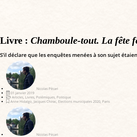
Livre :
Chamboule-tout. La fête for
S’il déclare que les enquêtes menées à son sujet étaient 
Nicolas Pécari
01 janvier 2019
Articles
,
Livres
,
Polémiques
,
Politique
Anne Hidalgo
,
Jacques Chirac
,
Elections municipales 2020
,
Paris
Nicolas Pécari