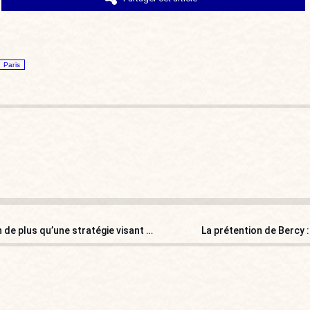
Paris
Sol García Basulto : « La nouvelle Constitution n’est rien de plus qu’une stratégie visant à prolonger la vie du régime castriste »
La prétention de Bercy 