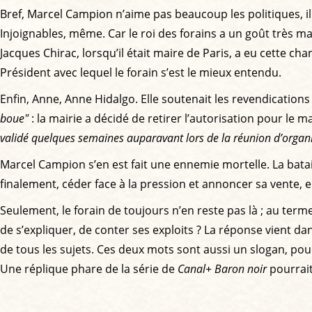
Bref, Marcel Campion n’aime pas beaucoup les politiques, il l
Injoignables, même. Car le roi des forains a un goût très mar
Jacques Chirac, lorsqu’il était maire de Paris, a eu cette ch
Président avec lequel le forain s’est le mieux entendu.
Enfin, Anne, Anne Hidalgo. Elle soutenait les revendications 
boue"
: la mairie a décidé de retirer l’autorisation pour l
validé quelques semaines auparavant lors de la réunion d’organ
Marcel Campion s’en est fait une ennemie mortelle. La bata
finalement, céder face à la pression et annoncer sa vente,
Seulement, le forain de toujours n’en reste pas là ; au ter
de s’expliquer, de conter ses exploits ? La réponse vient da
de tous les sujets. Ces deux mots sont aussi un slogan, pou
Une réplique phare de la série de
Canal+
Baron noir
pourrait