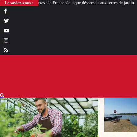
a France s’attaque désormais aux serres de jardin
Le saviez-vous :
« Groix antifa ! », le nouv