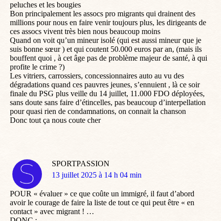
peluches et les bougies
Bon principalement les assocs pro migrants qui drainent des
millions pour nous en faire venir toujours plus, les dirigeants de
ces assocs vivent très bien nous beaucoup moins
Quand on voit qu’un mineur isolé (qui est aussi mineur que je
suis bonne sœur ) et qui coutent 50.000 euros par an, (mais ils
bouffent quoi , à cet âge pas de problème majeur de santé, à qui
profite le crime ?)
Les vitriers, carrossiers, concessionnaires auto au vu des
dégradations quand ces pauvres jeunes, s’ennuient , là ce soir
finale du PSG plus veille du 14 juillet, 11.000 FDO déployées,
sans doute sans faire d’étincelles, pas beaucoup d’interpellation
pour quasi rien de condamnations, on connait la chanson
Donc tout ça nous coute cher
SPORTPASSION
dit
13 juillet 2025 à 14 h 04 min
:
POUR « évaluer » ce que coûte un immigré, il faut d’abord
avoir le courage de faire la liste de tout ce qui peut être « en
contact » avec migrant ! …
DONC :