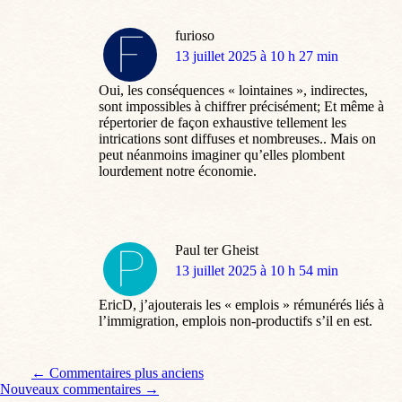
furioso
dit
13 juillet 2025 à 10 h 27 min
:
Oui, les conséquences « lointaines », indirectes,
sont impossibles à chiffrer précisément; Et même à
répertorier de façon exhaustive tellement les
intrications sont diffuses et nombreuses.. Mais on
peut néanmoins imaginer qu’elles plombent
lourdement notre économie.
Paul ter Gheist
dit
13 juillet 2025 à 10 h 54 min
:
EricD, j’ajouterais les « emplois » rémunérés liés à
l’immigration, emplois non-productifs s’il en est.
Navigation de commentaire
← Commentaires plus anciens
Nouveaux commentaires →