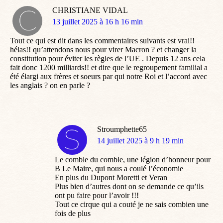
CHRISTIANE VIDAL
dit
13 juillet 2025 à 16 h 16 min
:
Tout ce qui est dit dans les commentaires suivants est vrai!!
hélas!! qu’attendons nous pour virer Macron ? et changer la
constitution pour éviter les règles de l’UE . Depuis 12 ans cela
fait donc 1200 milliards!! et dire que le regroupement familial a
été élargi aux frères et soeurs par qui notre Roi et l’accord avec
les anglais ? on en parle ?
Stroumphette65
dit
14 juillet 2025 à 9 h 19 min
:
Le comble du comble, une légion d’honneur pour
B Le Maire, qui nous a coulé l’économie
En plus du Dupont Moretti et Veran
Plus bien d’autres dont on se demande ce qu’ils
ont pu faire pour l’avoir !!!
Tout ce cirque qui a couté je ne sais combien une
fois de plus