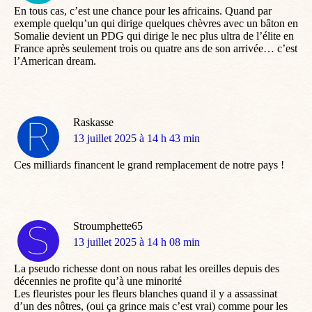
En tous cas, c’est une chance pour les africains. Quand par
exemple quelqu’un qui dirige quelques chèvres avec un bâton en
Somalie devient un PDG qui dirige le nec plus ultra de l’élite en
France après seulement trois ou quatre ans de son arrivée… c’est
l’American dream.
Raskasse
dit
13 juillet 2025 à 14 h 43 min
:
Ces milliards financent le grand remplacement de notre pays !
Stroumphette65
dit
13 juillet 2025 à 14 h 08 min
:
La pseudo richesse dont on nous rabat les oreilles depuis des
décennies ne profite qu’à une minorité
Les fleuristes pour les fleurs blanches quand il y a assassinat
d’un des nôtres, (oui ça grince mais c’est vrai) comme pour les