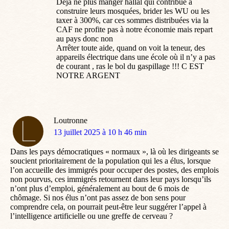
Déjà ne plus manger hallal qui contribue à
construire leurs mosquées, brider les WU ou les
taxer à 300%, car ces sommes distribuées via la
CAF ne profite pas à notre économie mais repart
au pays donc non
Arrêter toute aide, quand on voit la teneur, des
appareils électrique dans une école où il n’y a pas
de courant , ras le bol du gaspillage !!! C EST
NOTRE ARGENT
Loutronne
dit
13 juillet 2025 à 10 h 46 min
:
Dans les pays démocratiques « normaux », là où les dirigeants se
soucient prioritairement de la population qui les a élus, lorsque
l’on accueille des immigrés pour occuper des postes, des emplois
non pourvus, ces immigrés retournent dans leur pays lorsqu’ils
n’ont plus d’emploi, généralement au bout de 6 mois de
chômage. Si nos élus n’ont pas assez de bon sens pour
comprendre cela, on pourrait peut-être leur suggérer l’appel à
l’intelligence artificielle ou une greffe de cerveau ?