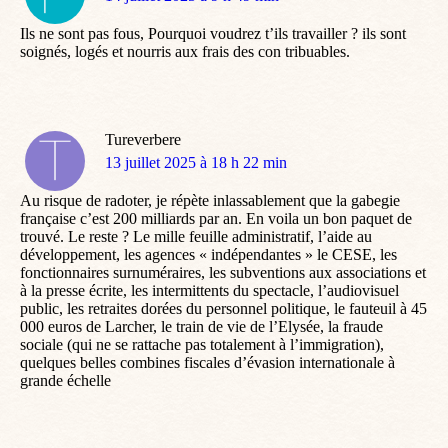
:
Ils ne sont pas fous, Pourquoi voudrez t’ils travailler ? ils sont
soignés, logés et nourris aux frais des con tribuables.
Tureverbere
dit
13 juillet 2025 à 18 h 22 min
:
Au risque de radoter, je répète inlassablement que la gabegie
française c’est 200 milliards par an. En voila un bon paquet de
trouvé. Le reste ? Le mille feuille administratif, l’aide au
développement, les agences « indépendantes » le CESE, les
fonctionnaires surnuméraires, les subventions aux associations et
à la presse écrite, les intermittents du spectacle, l’audiovisuel
public, les retraites dorées du personnel politique, le fauteuil à 45
000 euros de Larcher, le train de vie de l’Elysée, la fraude
sociale (qui ne se rattache pas totalement à l’immigration),
quelques belles combines fiscales d’évasion internationale à
grande échelle