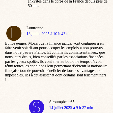
enkystée dans le corps de la France depuis près de
50 ans.
Loutronne
dit
13 juillet 2025 à 10 h 43 min
:
Et nos génies, Mozart de la finance inclus, vont continuer à en
faire venir soit disant pour occuper les emplois « non pourvus »
dans notre pauvre France. Et comme ils connaissent mieux que
nous leurs droits, bien conseillés par les associations financées
par les gueux spoliés, ils vont aller au boulot le temps d’avoir
réuni toutes les conditions leur permettant d’obtenir la nationalité
français et/ou de pouvoir bénéficier de tous les avantages, non
imposables, liés à cet assistanat dont certains sont tellement fiers
!
Stroumphette65
dit
14 juillet 2025 à 9 h 27 min
: