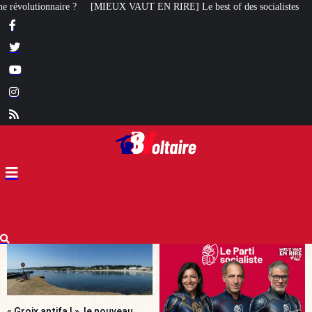
 EN RIRE] Le best of des socialistes
Tiersen, Sagazan, Gardin, Masiero :
« Groix antifa ! », le nouveau