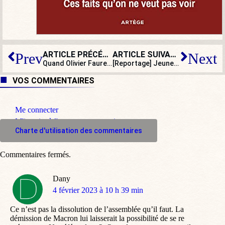
ARTICLE PRÉCÉDENT
ARTICLE SUIVANT
Prev
Next
Quand Olivier Faure attaque « la tyrannie du mérite ». On se pince…
[Reportage] Jeunes et antifas : à quand la retraite ?
VOS COMMENTAIRES
Me connecter
M'inscrire à l'espace commentaire
Charte d'utilisation des commentaires
Commentaires fermés.
Dany
dit
4 février 2023 à 10 h 39 min
:
Ce n’est pas la dissolution de l’assemblée qu’il faut. La
démission de Macron lui laisserait la possibilité de se re