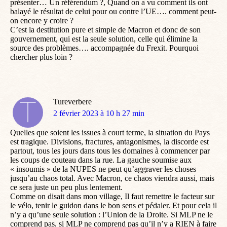
présenter… Un référendum ?, Quand on a vu comment ils ont
balayé le résultat de celui pour ou contre l’UE…. comment peut-
on encore y croire ?
C’est la destitution pure et simple de Macron et donc de son
gouvernement, qui est la seule solution, celle qui élimine la
source des problèmes…. accompagnée du Frexit. Pourquoi
chercher plus loin ?
Tureverbere
dit
2 février 2023 à 10 h 27 min
:
Quelles que soient les issues à court terme, la situation du Pays
est tragique. Divisions, fractures, antagonismes, la discorde est
partout, tous les jours dans tous les domaines à commencer par
les coups de couteau dans la rue. La gauche soumise aux
« insoumis » de la NUPES ne peut qu’aggraver les choses
jusqu’au chaos total. Avec Macron, ce chaos viendra aussi, mais
ce sera juste un peu plus lentement.
Comme on disait dans mon village, Il faut remettre le facteur sur
le vélo, tenir le guidon dans le bon sens et pédaler. Et pour cela il
n’y a qu’une seule solution : l’Union de la Droite. Si MLP ne le
comprend pas, si MLP ne comprend pas qu’il n’y a RIEN à faire