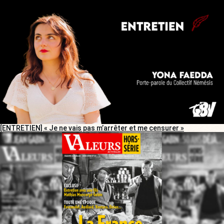
[ENTRETIEN] « Je ne vais pas m’arrêter et me censurer »