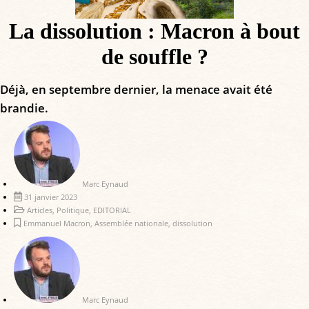
La dissolution : Macron à bout
de souffle ?
Déjà, en septembre dernier, la menace avait été
brandie.
Marc Eynaud
31 janvier 2023
Articles
,
Politique
,
EDITORIAL
Emmanuel Macron
,
Assemblée nationale
,
dissolution
Marc Eynaud