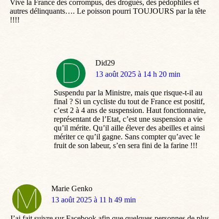
Vive la France des corrompus, des drogués, des pédophiles et
autres délinquants…. Le poisson pourri TOUJOURS par la tête
!!!!
Did29
dit
13 août 2025 à 14 h 20 min
:
Suspendu par la Ministre, mais que risque-t-il au
final ? Si un cycliste du tout de France est positif,
c’est 2 à 4 ans de suspension. Haut fonctionnaire,
représentant de l’Etat, c’est une suspension a vie
qu’il mérite. Qu’il aille élever des abeilles et ainsi
mériter ce qu’il gagne. Sans compter qu’avec le
fruit de son labeur, s’en sera fini de la farine !!!
Marie Genko
dit
13 août 2025 à 11 h 49 min
:
J’ai fait suivre sur Facebook afin que quelques personnes de plus