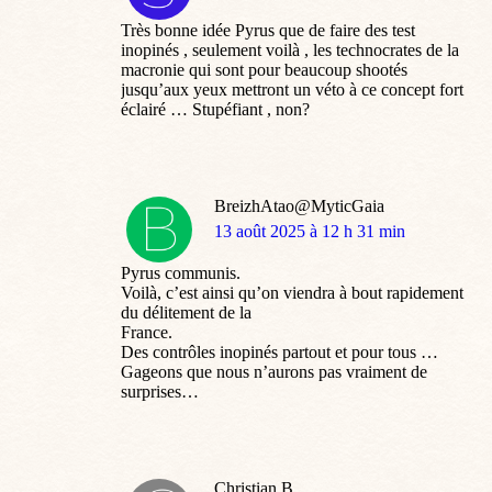
:
Très bonne idée Pyrus que de faire des test
inopinés , seulement voilà , les technocrates de la
macronie qui sont pour beaucoup shootés
jusqu’aux yeux mettront un véto à ce concept fort
éclairé … Stupéfiant , non?
BreizhAtao@MyticGaia
dit
13 août 2025 à 12 h 31 min
:
Pyrus communis.
Voilà, c’est ainsi qu’on viendra à bout rapidement
du délitement de la
France.
Des contrôles inopinés partout et pour tous …
Gageons que nous n’aurons pas vraiment de
surprises…
Christian B.