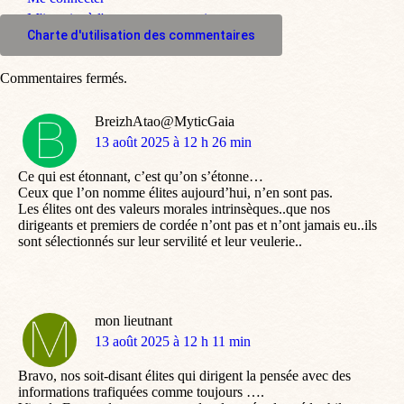
M'inscrire à l'espace commentaire
Charte d'utilisation des commentaires
Commentaires fermés.
BreizhAtao@MyticGaia
dit
13 août 2025 à 12 h 26 min
:
Ce qui est étonnant, c’est qu’on s’étonne…
Ceux que l’on nomme élites aujourd’hui, n’en sont pas.
Les élites ont des valeurs morales intrinsèques..que nos
dirigeants et premiers de cordée n’ont pas et n’ont jamais eu..ils
sont sélectionnés sur leur servilité et leur veulerie..
mon lieutnant
dit
13 août 2025 à 12 h 11 min
:
Bravo, nos soit-disant élites qui dirigent la pensée avec des
informations trafiquées comme toujours ….