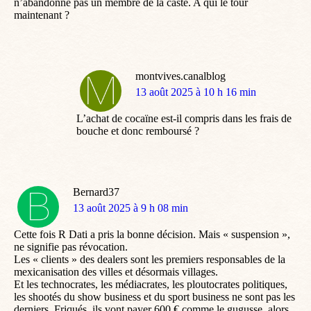
n’abandonne pas un membre de la caste. A qui le tour
maintenant ?
montvives.canalblog
dit
13 août 2025 à 10 h 16 min
:
L’achat de cocaïne est-il compris dans les frais de
bouche et donc remboursé ?
Bernard37
dit
13 août 2025 à 9 h 08 min
:
Cette fois R Dati a pris la bonne décision. Mais « suspension »,
ne signifie pas révocation.
Les « clients » des dealers sont les premiers responsables de la
mexicanisation des villes et désormais villages.
Et les technocrates, les médiacrates, les ploutocrates politiques,
les shootés du show business et du sport business ne sont pas les
derniers. Friqués, ils vont payer 600 € comme le gugusse, alors