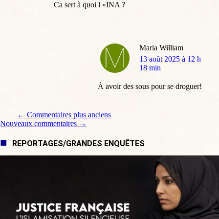
Ca sert à quoi l »INA ?
Maria William
dit
13 août 2025 à 12 h
:
18 min
À avoir des sous pour se droguer!
Navigation de commentaire
← Commentaires plus anciens
Nouveaux commentaires →
REPORTAGES/GRANDES ENQUÊTES