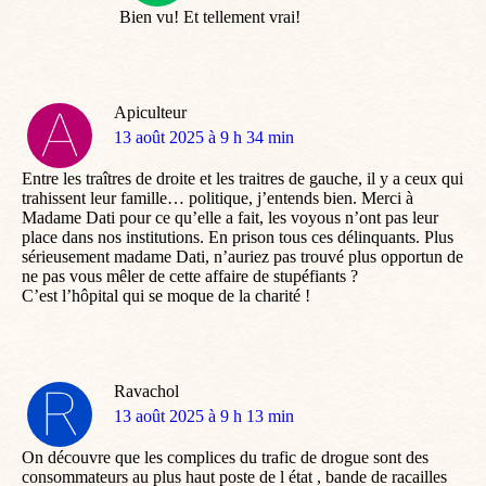
Bien vu! Et tellement vrai!
Apiculteur
dit
13 août 2025 à 9 h 34 min
:
Entre les traîtres de droite et les traitres de gauche, il y a ceux qui
trahissent leur famille… politique, j’entends bien. Merci à
Madame Dati pour ce qu’elle a fait, les voyous n’ont pas leur
place dans nos institutions. En prison tous ces délinquants. Plus
sérieusement madame Dati, n’auriez pas trouvé plus opportun de
ne pas vous mêler de cette affaire de stupéfiants ?
C’est l’hôpital qui se moque de la charité !
Ravachol
dit
13 août 2025 à 9 h 13 min
:
On découvre que les complices du trafic de drogue sont des
consommateurs au plus haut poste de l état , bande de racailles