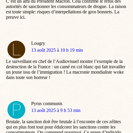
C’est un ami du Président Macron. Cela confirme le refus des
autorités de sanctionner les consommateurs de drogue. La raison
est toute simple: risques d’interpellations de gros bonnets. La
preuve ici.
Lougry
dit
13 août 2025 à 10 h 19 min
:
Le surveillant en chef de l’Audiovisuel montre l’exemple de la
destruction de la France : un camé en col blanc qui fait travailler
un jeune issu de l’immigration ! La macronie mondialiste woke
dans toute son horreur !
Pyrus communis
dit
13 août 2025 à 9 h 53 min
:
Brutale, la sanction doit être brutale à l’encontre de ces zélites
qui en plus font tout pour édulcorer les sanctions contre les
consommateurs. On comprend pourquoi. Ce genre d’individu