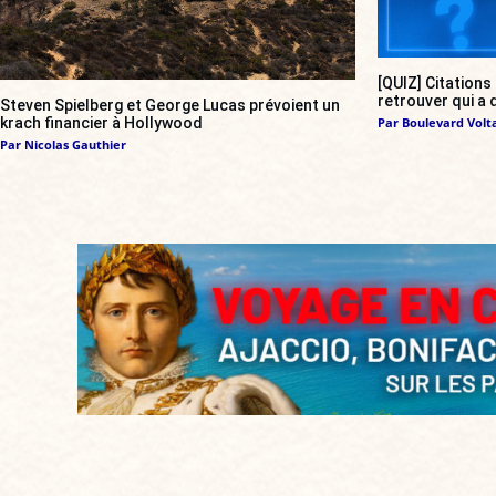
[QUIZ] Citations
retrouver qui a d
Steven Spielberg et George Lucas prévoient un
krach financier à Hollywood
Par
Boulevard Volt
Par
Nicolas Gauthier