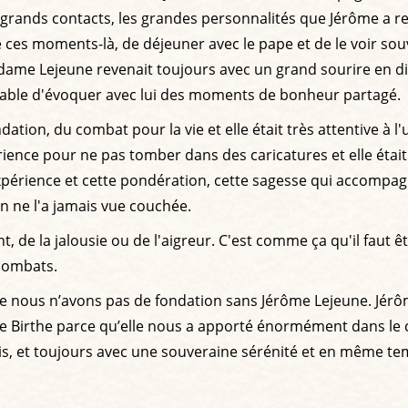
s grands contacts, les grandes personnalités que Jérôme a r
vre ces moments-là, de déjeuner avec le pape et de le voir s
dame Lejeune revenait toujours avec un grand sourire en disa
capable d'évoquer avec lui des moments de bonheur partagé.
ondation, du combat pour la vie et elle était très attentive 
nce pour ne pas tomber dans des caricatures et elle était ca
expérience et cette pondération, cette sagesse qui accompagn
on ne l'a jamais vue couchée.
t, de la jalousie ou de l'aigreur. C'est comme ça qu'il faut 
 combats.
nous n’avons pas de fondation sans Jérôme Lejeune. Jérôme
 de Birthe parce qu’elle nous a apporté énormément dans l
jamais, et toujours avec une souveraine sérénité et en même