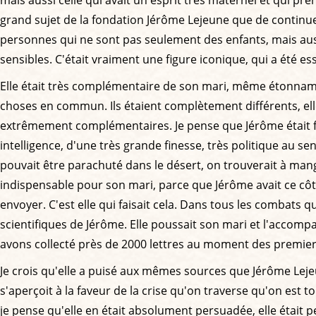
grand sujet de la fondation Jérôme Lejeune que de continue
personnes qui ne sont pas seulement des enfants, mais aussi
sensibles. C'était vraiment une figure iconique, qui a été e
Elle était très complémentaire de son mari, même étonna
choses en commun. Ils étaient complètement différents, elle 
extrêmement complémentaires. Je pense que Jérôme était fa
intelligence, d'une très grande finesse, très politique au se
pouvait être parachuté dans le désert, on trouverait à man
indispensable pour son mari, parce que Jérôme avait ce côté in
envoyer. C'est elle qui faisait cela. Dans tous les combats q
scientifiques de Jérôme. Elle poussait son mari et l'accompa
avons collecté près de 2000 lettres au moment des premiers 
Je crois qu'elle a puisé aux mêmes sources que Jérôme Lejeun
s'aperçoit à la faveur de la crise qu'on traverse qu'on est to
je pense qu'elle en était absolument persuadée, elle était 