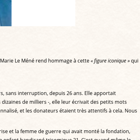
an-Marie Le Méné rend hommage à cette
« figure iconique »
qui
rs, sans interruption, depuis 26 ans. Elle apportait
aines de milliers -, elle leur écrivait des petits mots
nnalisé, et les donateurs étaient très attentifs à cela. Nous
se et la femme de guerre qui avait monté la fondation,
nt un enfant handicapé trisomique 21. C'est quand même le