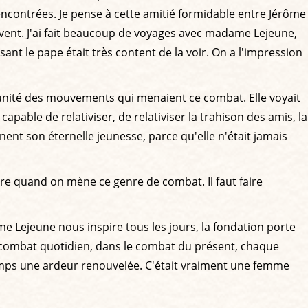
encontrées. Je pense à cette amitié formidable entre Jérôme
ouvent. J'ai fait beaucoup de voyages avec madame Lejeune,
nt le pape était très content de la voir. On a l'impression
à l'unité des mouvements qui menaient ce combat. Elle voyait
pable de relativiser, de relativiser la trahison des amis, la
ent son éternelle jeunesse, parce qu'elle n'était jamais
être quand on mène ce genre de combat. Il faut faire
 Lejeune nous inspire tous les jours, la fondation porte
e combat quotidien, dans le combat du présent, chaque
 temps une ardeur renouvelée. C'était vraiment une femme