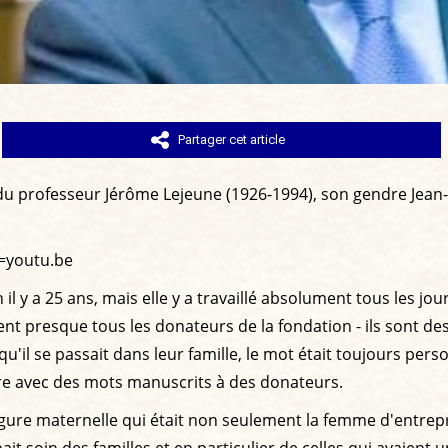
Partager cet article
e du professeur Jérôme Lejeune (1926-1994), son gendre Je
=youtu.be
 il y a 25 ans, mais elle y a travaillé absolument tous les jou
presque tous les donateurs de la fondation - ils sont des diz
u'il se passait dans leur famille, le mot était toujours perso
re avec des mots manuscrits à des donateurs.
ure maternelle qui était non seulement la femme d'entrepri
enait soin des familles et en particulier de celles qui avaie