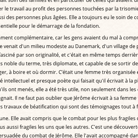
r le travail au profit des personnes touchées par la trisom
 des personnes plus âgées. Elle a toujours eu le soin de co
ssentielle pour le démarrage de la fondation.
mment complémentaire, car les gens avaient du mal à comp
venait d'un milieu modeste au Danemark, d'un village de péch
sciné par son originalité, et c'était en même temps derriè
ns noble du terme, très diplomate, et capable de se sortir de 
ger, à boire et où dormir. C’était une femme très organisé
tellectuel et presque poète qui faisait qu'il écrivait à la pl
u'ils ont menés, elle a été très utile, non seulement dans le
gnait. Il ne faut pas oublier que Jérôme écrivait à sa femme
travaux de béatification qui sont des témoignages tout à fa
e. Elle avait compris que le combat pour les plus fragiles d
us aussi fragiles les uns que les autres. C'est une découverte
persuadée du combat de Jérôme. Elle l'avait accompagné dans