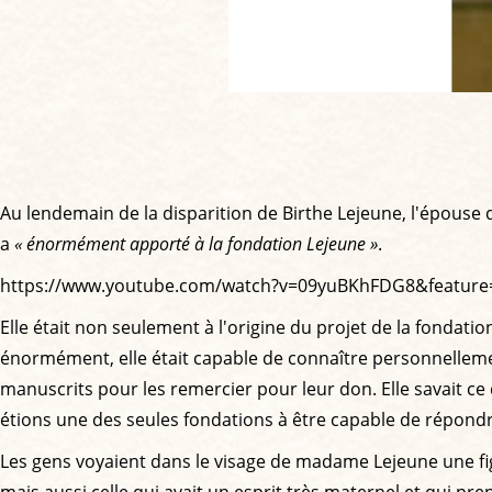
Au lendemain de la disparition de Birthe Lejeune, l'épous
a
« énormément apporté à la fondation Lejeune »
.
https://www.youtube.com/watch?v=09yuBKhFDG8&feature
Elle était non seulement à l'origine du projet de la fondation
énormément, elle était capable de connaître personnellement 
manuscrits pour les remercier pour leur don. Elle savait ce q
étions une des seules fondations à être capable de répond
Les gens voyaient dans le visage de madame Lejeune une fig
mais aussi celle qui avait un esprit très maternel et qui pr