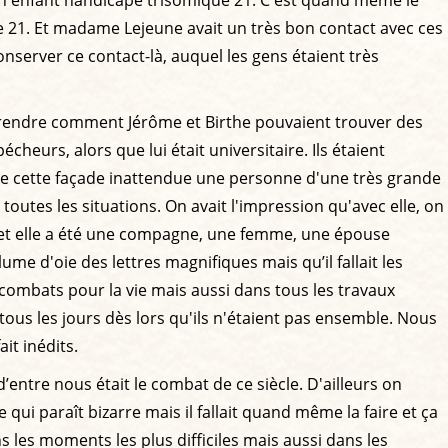
ie 21. Et madame Lejeune avait un très bon contact avec ces
nserver ce contact-là, auquel les gens étaient très
rendre comment Jérôme et Birthe pouvaient trouver des
eurs, alors que lui était universitaire. Ils étaient
re cette façade inattendue une personne d'une très grande
toutes les situations. On avait l'impression qu'avec elle, on
e et elle a été une compagne, une femme, une épouse
ume d'oie des lettres magnifiques mais qu’il fallait les
s combats pour la vie mais aussi dans tous les travaux
 tous les jours dès lors qu'ils n'étaient pas ensemble. Nous
it inédits.
’entre nous était le combat de ce siècle. D'ailleurs on
 qui paraît bizarre mais il fallait quand même la faire et ça
 les moments les plus difficiles mais aussi dans les