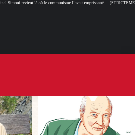
 le communisme l’avait emprisonné
[STRICTEMENT PERSONNEL] Toute la