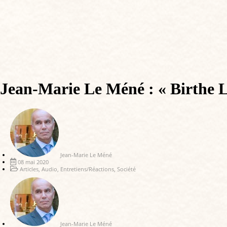
Jean-Marie Le Méné : « Birthe Le
Jean-Marie Le Méné
08 mai 2020
Articles
,
Audio
,
Entretiens/Réactions
,
Société
Jean-Marie Le Méné