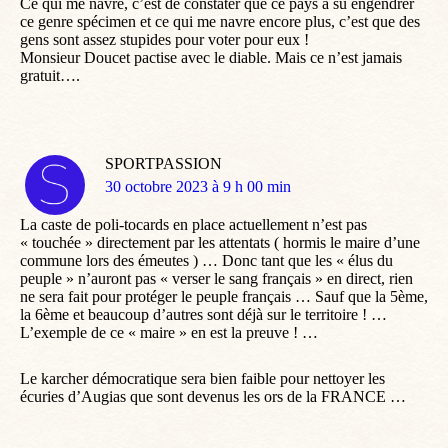
Ce qui me navre, c’est de constater que ce pays a su engendrer
ce genre spécimen et ce qui me navre encore plus, c’est que des
gens sont assez stupides pour voter pour eux !
Monsieur Doucet pactise avec le diable. Mais ce n’est jamais
gratuit….
SPORTPASSION
dit
30 octobre 2023 à 9 h 00 min
:
La caste de poli-tocards en place actuellement n’est pas
« touchée » directement par les attentats ( hormis le maire d’une
commune lors des émeutes ) … Donc tant que les « élus du
peuple » n’auront pas « verser le sang français » en direct, rien
ne sera fait pour protéger le peuple français … Sauf que la 5ème,
la 6ème et beaucoup d’autres sont déjà sur le territoire ! …
L’exemple de ce « maire » en est la preuve ! …
Le karcher démocratique sera bien faible pour nettoyer les
écuries d’Augias que sont devenus les ors de la FRANCE …