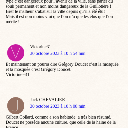
type c’est dangereux pour l’avenir de la ville, sans parler du
souk permanent et non moins dangereux de la Guillotière !
Bref le malheur s’abat sur la ville depuis qu’il a été élu!
Mais il est non moins vrai que l’on n’a que les élus que l’on
mérite !
Victorine31
dit
30 octobre 2023 à 10 h 54 min
:
Et maintenant on pourra dire Grégory Doucet c’est la mosquée
et la mosquée c’est Grégory Doucet.
Victorine=31
Jack CHEVALIER
dit
30 octobre 2023 à 10 h 08 min
:
Gilbert Collard, comme a son habitude, a très bien résumé.
Doucet ne possède aucune culture, que celle de la haine de la
France.