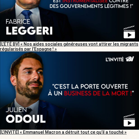
[L’ÉTÉ BV] « Nos aides sociales généreuses vont attirer les migrants
régularisés par l’Espagne ! »
[L’INVITÉ] « Emmanuel Macron a détruit tout ce qu’il a touché »