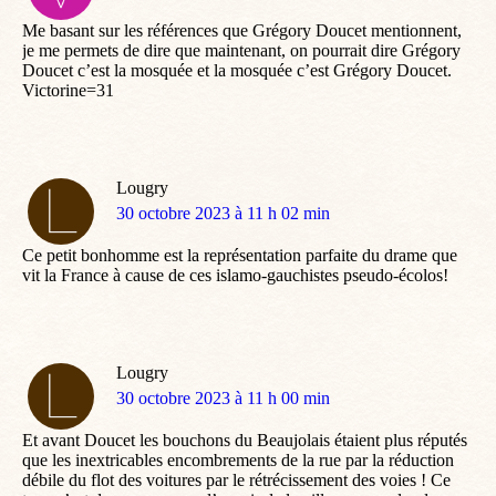
:
Me basant sur les références que Grégory Doucet mentionnent,
je me permets de dire que maintenant, on pourrait dire Grégory
Doucet c’est la mosquée et la mosquée c’est Grégory Doucet.
Victorine=31
Lougry
dit
30 octobre 2023 à 11 h 02 min
:
Ce petit bonhomme est la représentation parfaite du drame que
vit la France à cause de ces islamo-gauchistes pseudo-écolos!
Lougry
dit
30 octobre 2023 à 11 h 00 min
:
Et avant Doucet les bouchons du Beaujolais étaient plus réputés
que les inextricables encombrements de la rue par la réduction
débile du flot des voitures par le rétrécissement des voies ! Ce