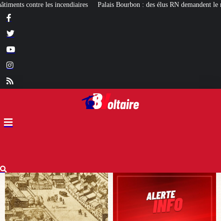
alais Bourbon : des élus RN demandent le réexamen du projet de pavillon d’accu