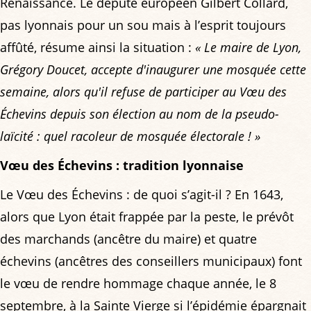
Renaissance. Le député européen Gilbert Collard,
pas lyonnais pour un sou mais à l’esprit toujours
affûté, résume ainsi la situation :
« Le maire de Lyon,
Grégory Doucet, accepte d'inaugurer une mosquée cette
semaine, alors qu'il refuse de participer au Vœu des
Échevins depuis son élection au nom de la pseudo-
laïcité : quel racoleur de mosquée électorale ! »
Vœu des Échevins : tradition lyonnaise
Le Vœu des Échevins : de quoi s’agit-il ? En 1643,
alors que Lyon était frappée par la peste, le prévôt
des marchands (ancêtre du maire) et quatre
échevins (ancêtres des conseillers municipaux) font
le vœu de rendre hommage chaque année, le 8
septembre, à la Sainte Vierge si l’épidémie épargnait