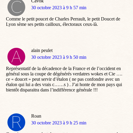
Cavok
dit
30 octobre 2023 à 9 h 57 min
:
Comme le petit poucet de Charles Perrault, le petit Doucet de
Lyon sème ses petits cailloux, électoraux ceux-là.
alain peulet
dit
30 octobre 2023 à 9 h 50 min
:
Représentatif de la décadence de la France et de l’occident en
général sous la coupe de dégénérés verdatres wokes et Cie ….
ce « doucet » peut servir d’étalon ( ne pas confondre avec un
étalon qui lui a des vrais c……s ) . J’ai honte de mon pays qui
bientôt disparaitra dans l’indifférence générale !!!
Roan
dit
30 octobre 2023 à 9 h 25 min
: