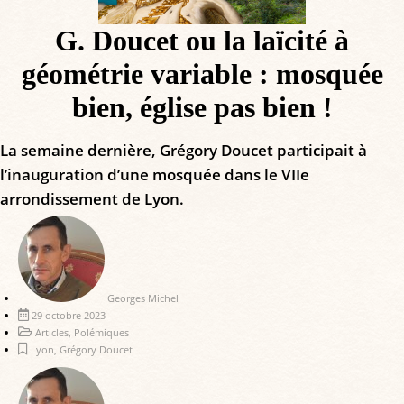
G. Doucet ou la laïcité à
géométrie variable : mosquée
bien, église pas bien !
La semaine dernière, Grégory Doucet participait à
l’inauguration d’une mosquée dans le VIIe
arrondissement de Lyon.
Georges Michel
29 octobre 2023
Articles
,
Polémiques
Lyon
,
Grégory Doucet