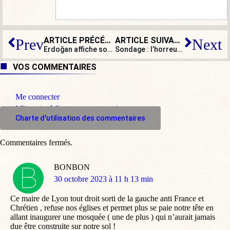
ARTICLE PRÉCÉDENT
ARTICLE SUIVANT
Prev
Next
Erdoğan affiche son soutien à la cause palestinienne et avertit l’Occident
Sondage : l’horreur du 7 octobre rebat les cartes politiques
VOS COMMENTAIRES
Me connecter
M'inscrire à l'espace commentaire
Charte d'utilisation des commentaires
Commentaires fermés.
BONBON
dit
30 octobre 2023 à 11 h 13 min
:
Ce maire de Lyon tout droit sorti de la gauche anti France et
Chrétien , refuse nos églises et permet plus se paie notre tête en
allant inaugurer une mosquée ( une de plus ) qui n’aurait jamais
due être construite sur notre sol !