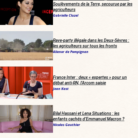
Soulèvements de la Terre, secourue par les
agriculteurs
Gabrielle Cluzel
Rave-party illégale dans les Deux-Sèvres :
les agriculteurs sur tous les fronts
Alienor de Pompignan
France Inter
: deux « expertes » pour un
débat anti-RN, l’Arcom saisie
Jean Kast
Bilal Hassani et Lena Situations : les
enfants cachés d’Emmanuel Macron ?
Nicolas Gauthier