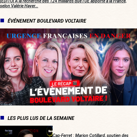
[EDITO] À la recherche des 124 milliards que l’UE apporte à la France,
selon Valérie Hayer…
ÉVÉNEMENT BOULEVARD VOLTAIRE
LES PLUS LUS DE LA SEMAINE
Cap-Ferret : Marion Cotillard, soutien des