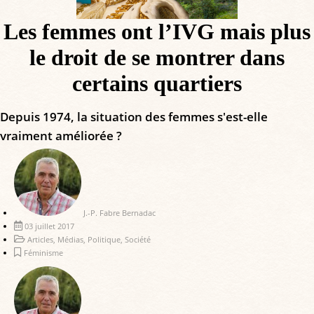
Les femmes ont l’IVG mais plus
le droit de se montrer dans
certains quartiers
Depuis 1974, la situation des femmes s'est-elle
vraiment améliorée ?
J.-P. Fabre Bernadac
03 juillet 2017
Articles
,
Médias
,
Politique
,
Société
Féminisme