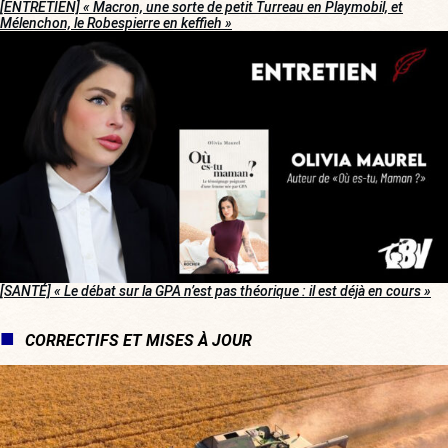
[ENTRETIEN]
« Macron, une sorte de petit Turreau en Playmobil, et
Mélenchon, le Robespierre en keffieh »
[SANTÉ]
« Le débat sur la GPA n’est pas théorique : il est déjà en cours »
CORRECTIFS ET MISES À JOUR