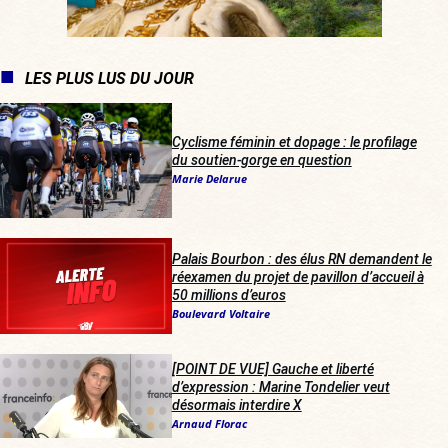
LES PLUS LUS DU JOUR
Cyclisme féminin et dopage : le profilage
du soutien-gorge en question
Marie Delarue
Palais Bourbon : des élus RN demandent le
réexamen du projet de pavillon d’accueil à
50 millions d’euros
Boulevard Voltaire
[POINT DE VUE] Gauche et liberté
d’expression : Marine Tondelier veut
désormais interdire X
Arnaud Florac