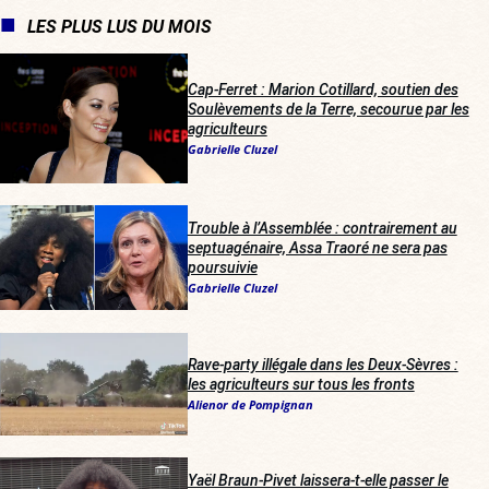
LES PLUS LUS DU MOIS
Cap-Ferret : Marion Cotillard, soutien des
Soulèvements de la Terre, secourue par les
agriculteurs
Gabrielle Cluzel
Trouble à l’Assemblée : contrairement au
septuagénaire, Assa Traoré ne sera pas
poursuivie
Gabrielle Cluzel
Rave-party illégale dans les Deux-Sèvres :
les agriculteurs sur tous les fronts
Alienor de Pompignan
Yaël Braun-Pivet laissera-t-elle passer le